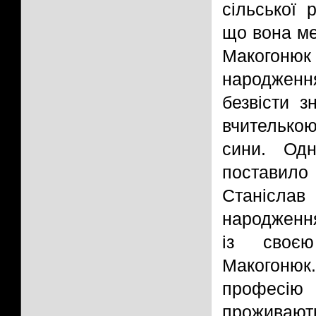
сільської 
що вона ме
Макогон
народження
безвісти 
вчителькою
сини. Од
поставило
Станісла
народження
із своєю
Макогоню
професію
проживають 