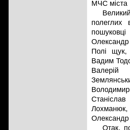
МЧС міста 
Велики
полеглих 
пошуковці
Олександр
Полі щук,
Вадим Тодо
Валерій 
Землянськ
Володими
Станіслав
Лохманюк
Олександр 
Отак, п