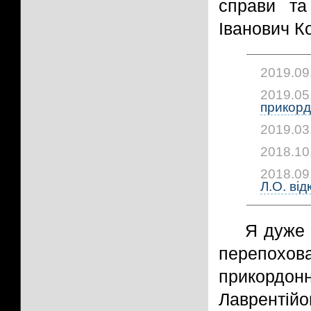
справи та
Іванович К
2019.09
2019.05
прикор
2019.03
2018.10
2018.09
Л.О. від
Я дуже 
перепохов
прикордон
Лаврентійо