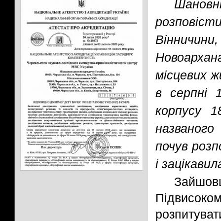
Шанов
розповісти
Вінничини
Новоарха
місцевих ж
в серпні 
корпусу 1
названого
почув розп
і зацікавил
Зайшов
Підвисоком
розпитуват