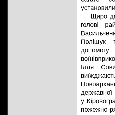
установил
Щиро дя
голові ра
Васильчен
Поліщук 
допомог
воїнівприк
Ілля Сови
виїжджа
Новоарханг
державної 
у Кіровогр
пожежно-ря