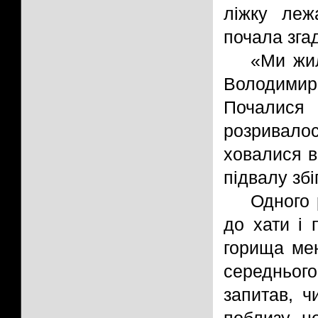
ліжку леж
почала згад
«Ми жил
Володимирі
Почалися 
розривало
ховалися в
підвалу збі
Одного 
до хати і 
горища мен
середнього
запитав, ч