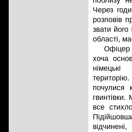
поблизу не
Через годи
розповів п
звати його
області, ма
Офіцер 
хоча основ
німецькі
територію.
почулися 
гвинтівки.
все стихл
Підійшовш
відчинен