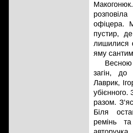
Макогоню
розповіла
офіцера. 
пустир, де
лишилися о
яму сантим
Весною
загін, до
Лаврик, Іг
убієнного.
разом. З’я
Біля оста
ремінь та
авторучка