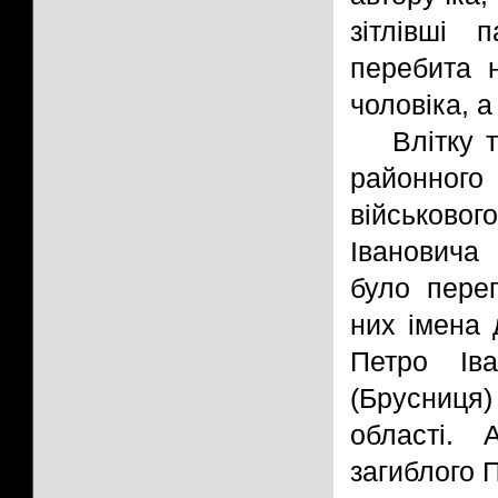
зітлівші
перебита 
чоловіка, а
Влітку 
районного 
військовог
Івановича
було переп
них імена 
Петро Ів
(Брусниця
області. 
загиблого 