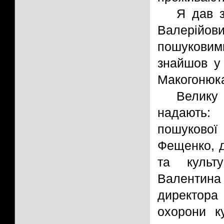
Я дав з
Валерійови
пошукови
знайшов у 
Макогонюка
Велику
надають:
пошукової
Фещенко, д
та культу
Валентина
директора
охорони к