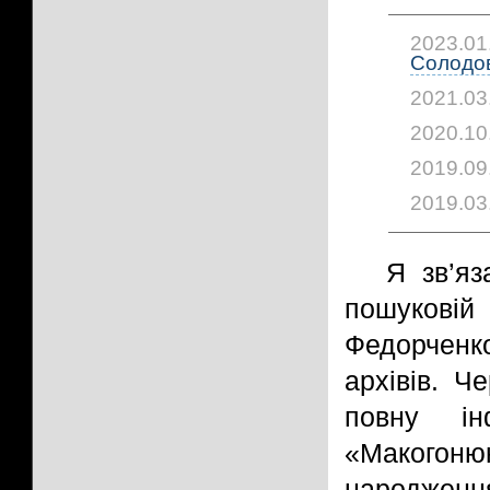
2023.01
Солодов
2021.03
2020.10
2019.09
2019.03
Я зв’яз
пошукові
Федорченк
архівів. Ч
повну ін
«Макогон
народже