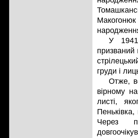
Томашкансь
Макогоню
народженн
У 1941
призваний 
стрілецьки
груди і лиц
Отже, в
вірному на
листі, як
Пеньківка,
Через п
довгоочіку