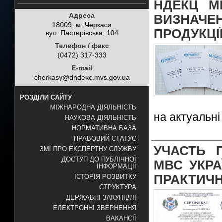
НДЕКЦ М
Адреса
ВИЗНАЧЕ
18009, м. Черкаси
ПРОДУКЦІ
вул. Пастерівська, 104
Телефон / факс
(0472) 317-333
E-mail
cherkasy@dndekc.mvs.gov.ua
РОЗДІЛИ САЙТУ
МІЖНАРОДНА ДІЯЛЬНІСТЬ
на актуальні
НАУКОВА ДІЯЛЬНІСТЬ
НОРМАТИВНА БАЗА
ПРАВОВИЙ СТАТУС
УЧАСТЬ 
ЗМІ ПРО ЕКСПЕРТНУ СЛУЖБУ
ДОСТУП ДО ПУБЛІЧНОЇ
МВС УКРА
ІНФОРМАЦІЇ
ПРАКТИЧН
ІСТОРІЯ РОЗВИТКУ
СТРУКТУРА
ДЕРЖАВНІ ЗАКУПІВЛІ
ЕЛЕКТРОННІ ЗВЕРНЕННЯ
ВАКАНСІЇ