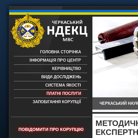
ГОЛОВНА СТОРІНКА
ІНФОРМАЦІЯ ПРО ЦЕНТР
КЕРІВНИЦТВО
ВИДИ ДОСЛІДЖЕНЬ
СИСТЕМА ЯКОСТІ
ПЛАТНІ ПОСЛУГИ
ЗАПОБІГАННЯ КОРУПЦІЇ
ЧЕРКАСЬКИЙ НАУК
Черкаський НДЕКЦ МВС - Черкаський
науково-дослідний експертно-
криміналістичний центр МВС України
МЕТОДИ
- проведення всих видів судових
ПОВІДОМИТИ ПРО КОРУПЦІЮ
ЕКСПЕРТ
експертиз