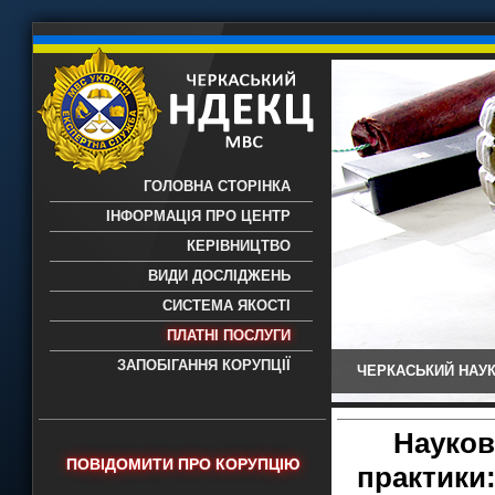
ГОЛОВНА СТОРІНКА
ІНФОРМАЦІЯ ПРО ЦЕНТР
КЕРІВНИЦТВО
ВИДИ ДОСЛІДЖЕНЬ
СИСТЕМА ЯКОСТІ
ПЛАТНІ ПОСЛУГИ
ЗАПОБІГАННЯ КОРУПЦІЇ
ЧЕРКАСЬКИЙ НАУК
Черкаський НДЕКЦ МВС - Черкаський
науково-дослідний експертно-
криміналістичний центр МВС України
Науков
- проведення всих видів судових
ПОВІДОМИТИ ПРО КОРУПЦІЮ
практики
експертиз