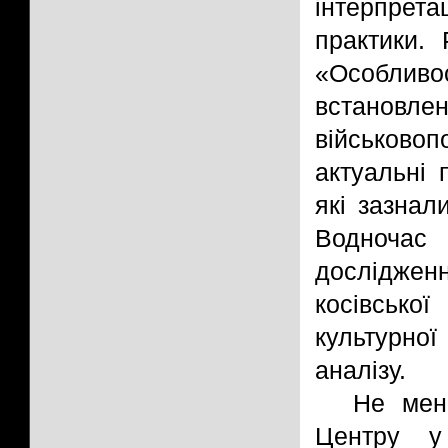
інтерпрет
практики.
«Особливо
встано
військов
актуальні 
які зазнал
Водночас 
досліджен
косівської
культурно
аналізу.
Не мен
Центру у 