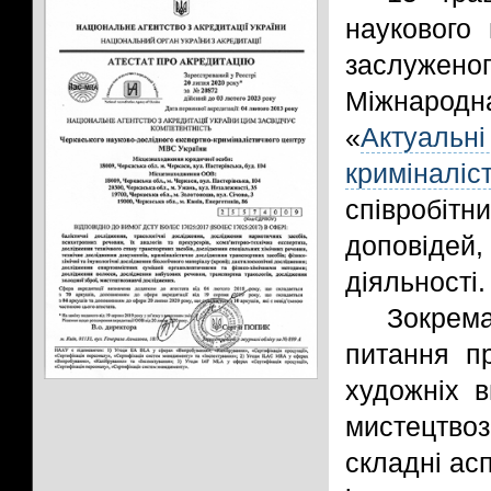
наукового 
заслуженог
Міжнарод
«
Актуаль
криміналіс
співробітн
доповідей,
діяльності.
Зокрема
питання пр
художніх в
мистецтв
складні асп