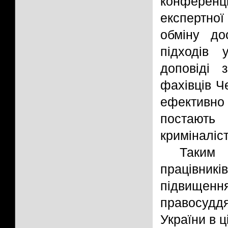
конференц
експертної
обміну до
підходів 
доповіді 
фахівців Ч
ефективно
постают
криміналіс
Таким 
працівни
підвищенн
правосудд
України в ц