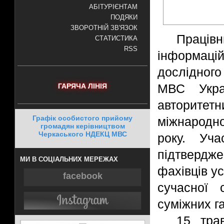
АБІТУРІЄНТАМ
ПОДЯКИ
ЗВОРОТНІЙ ЗВ'ЯЗОК
Праців
СТАТИСТИКА
RSS
інформаці
дослідног
МВС Укра
ГАРЯЧА ЛІНІЯ
авторите
Графік особистого прийому
міжнародн
громадян керівництвом
Черкаського НДЕКЦ МВС
року. Уч
підтвердж
МИ В СОЦІАЛЬНИХ МЕРЕЖАХ
фахівців у
facebook
сучасної 
суміжних г
15 тра