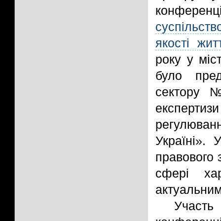
конферен
суспільств
якості жит
року у міс
було пред
сектору №
експерти
регулюванн
Україні». 
правового 
сфері ха
актуальним 
Участь