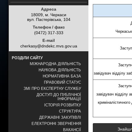
Адреса
18009, м. Черкаси
вул. Пастерівська, 104
Телефон / факс
Черкась
(0472) 317-333
E-mail
cherkasy@dndekc.mvs.gov.ua
Заступ
РОЗДІЛИ САЙТУ
МІЖНАРОДНА ДІЯЛЬНІСТЬ
Заступн
НАУКОВА ДІЯЛЬНІСТЬ
завідувач відділу за
НОРМАТИВНА БАЗА
ПРАВОВИЙ СТАТУС
Заступн
ЗМІ ПРО ЕКСПЕРТНУ СЛУЖБУ
завідувач відділу 
ДОСТУП ДО ПУБЛІЧНОЇ
ІНФОРМАЦІЇ
криміналістичного
ІСТОРІЯ РОЗВИТКУ
СТРУКТУРА
ДЕРЖАВНІ ЗАКУПІВЛІ
ЕЛЕКТРОННІ ЗВЕРНЕННЯ
Знайшли
ВАКАНСІЇ