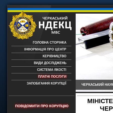
ГОЛОВНА СТОРІНКА
ІНФОРМАЦІЯ ПРО ЦЕНТР
КЕРІВНИЦТВО
ВИДИ ДОСЛІДЖЕНЬ
СИСТЕМА ЯКОСТІ
ПЛАТНІ ПОСЛУГИ
ЗАПОБІГАННЯ КОРУПЦІЇ
ЧЕРКАСЬКИЙ НАУК
Черкаський НДЕКЦ МВС - Черкаський
науково-дослідний експертно-
криміналістичний центр МВС України
МІНІСТ
- проведення всих видів судових
ПОВІДОМИТИ ПРО КОРУПЦІЮ
ЧЕР
експертиз