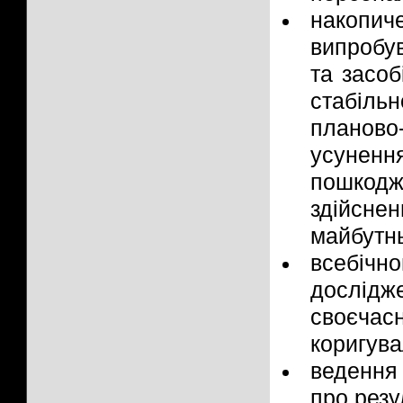
накоп
випробу
та засоб
стабіль
планово
усунен
пошкодж
здійсн
майбутн
всебічн
дослідж
своєчас
коригува
ведення
про резу