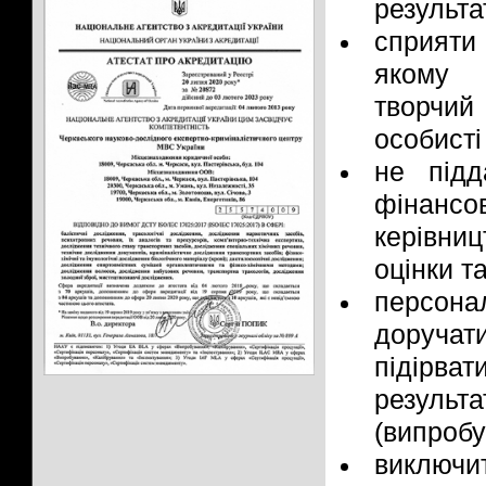
результа
сприят
якому 
творчий
особисті
не підд
фінанс
керівни
оцінки т
персона
доручат
підірва
резул
(випробу
виключи