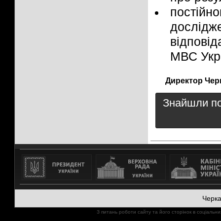
постійн
дослідж
відпові
МВС Укра
Директор Чер
Знайшли пом
Черк
З питань роботи сайту та його сторінок в соціал