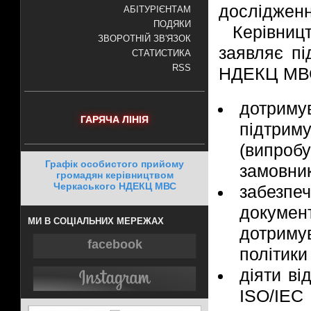
дослідженн
АБІТУРІЄНТАМ
ПОДЯКИ
Керівни
ЗВОРОТНІЙ ЗВ'ЯЗОК
заявляє пі
СТАТИСТИКА
RSS
НДЕКЦ МВС 
дотриму
ГАРЯЧА ЛІНІЯ
підтри
(випро
Графік особистого прийому
замовник
громадян керівництвом
Черкаського НДЕКЦ МВС
забезпе
докум
МИ В СОЦІАЛЬНИХ МЕРЕЖАХ
дотриму
facebook
політики
діяти ві
ISO/IEC