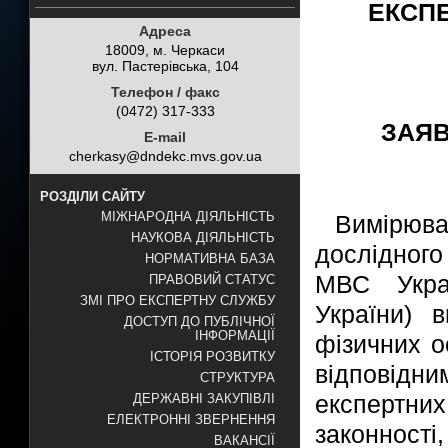
ЕКСПЕ
Адреса
18009, м. Черкаси
вул. Пастерівська, 104
Телефон / факс
(0472) 317-333
ЗАЯВ
E-mail
cherkasy@dndekc.mvs.gov.ua
РОЗДІЛИ САЙТУ
МІЖНАРОДНА ДІЯЛЬНІСТЬ
Вимірюва
НАУКОВА ДІЯЛЬНІСТЬ
дослідног
НОРМАТИВНА БАЗА
МВС Укра
ПРАВОВИЙ СТАТУС
ЗМІ ПРО ЕКСПЕРТНУ СЛУЖБУ
України) 
ДОСТУП ДО ПУБЛІЧНОЇ
ІНФОРМАЦІЇ
фізичних о
ІСТОРІЯ РОЗВИТКУ
відповідн
СТРУКТУРА
експертних
ДЕРЖАВНІ ЗАКУПІВЛІ
ЕЛЕКТРОННІ ЗВЕРНЕННЯ
законності
ВАКАНСІЇ