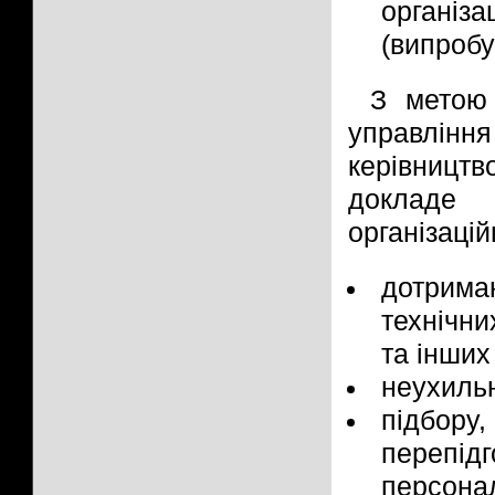
організа
(випробу
З метою 
управлін
керівниц
докладе 
організаці
дотрим
технічни
та інших
неухильн
підбору
перепід
персона