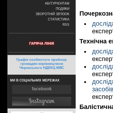
АБІТУРІЄНТАМ
ПОДЯКИ
Почеркозн
ЗВОРОТНІЙ ЗВ'ЯЗОК
СТАТИСТИКА
дослі
RSS
експерт
Технічна е
ГАРЯЧА ЛІНІЯ
дослі
експерт
Графік особистого прийому
громадян керівництвом
дослі
Черкаського НДЕКЦ МВС
експерт
дослі
МИ В СОЦІАЛЬНИХ МЕРЕЖАХ
засоб
facebook
експерт
Балістичн