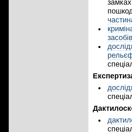
замках
пошкод
частин
кримі
засобі
дослі
рельє
спеціал
Експертиза
дослід
спеціал
Дактилоск
дактил
спеціал