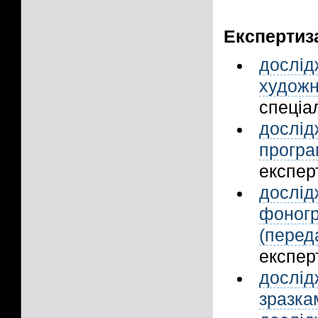
Експертиза
дослі
художн
спеціал
дослі
прогр
експерт
дослі
фоног
(пере
експерт
дослі
зразка