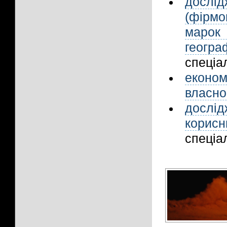
дослі
(фірм
марок
геогра
спеціал
економ
власно
дослі
корис
спеціал