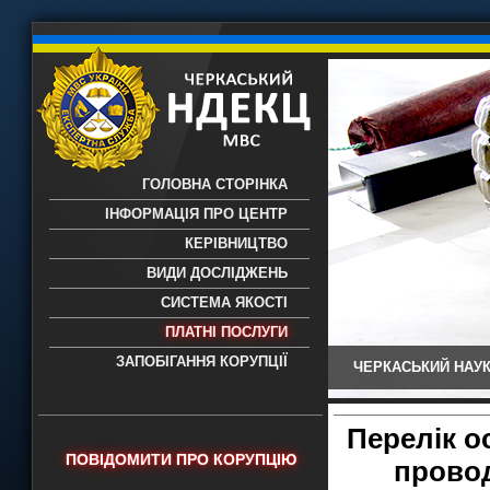
ГОЛОВНА СТОРІНКА
ІНФОРМАЦІЯ ПРО ЦЕНТР
КЕРІВНИЦТВО
ВИДИ ДОСЛІДЖЕНЬ
СИСТЕМА ЯКОСТІ
ПЛАТНІ ПОСЛУГИ
ЗАПОБІГАННЯ КОРУПЦІЇ
ЧЕРКАСЬКИЙ НАУК
Черкаський НДЕКЦ МВС - Черкаський
науково-дослідний експертно-
криміналістичний центр МВС України
Перелік о
- проведення всих видів судових
ПОВІДОМИТИ ПРО КОРУПЦІЮ
прово
експертиз