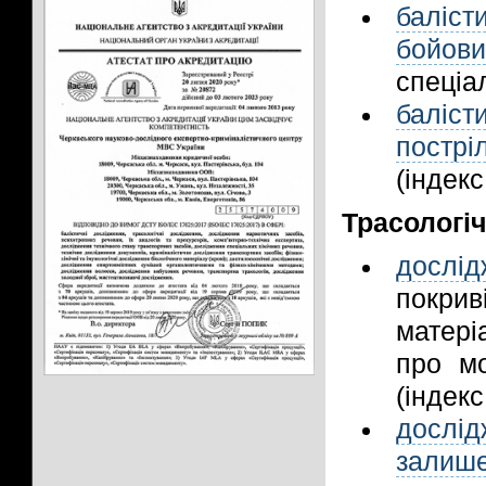
баліст
бойов
спеціал
баліст
постр
(індекс
Трасологіч
дослід
покриві
матері
про м
(індекс
дослід
залише