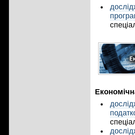
дослі
прогр
спеціал
Економічн
дослі
податко
спеціал
дослі