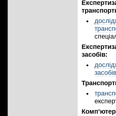
Експерти
транспорт
дослід
трансп
спеціал
Експерти
засобів:
дослі
засобі
Транспорт
трансп
експерт
Комп’ютер