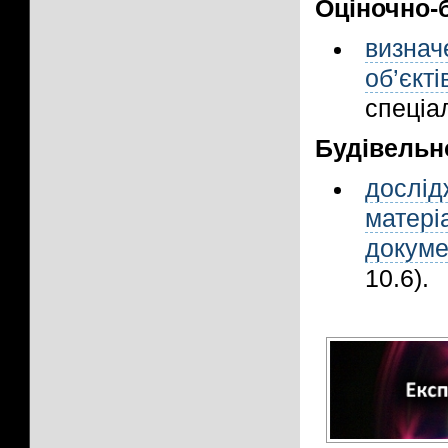
Оціночно-
визна
об’єк
спеціал
Будівельно
дослід
матер
докуме
10.6).