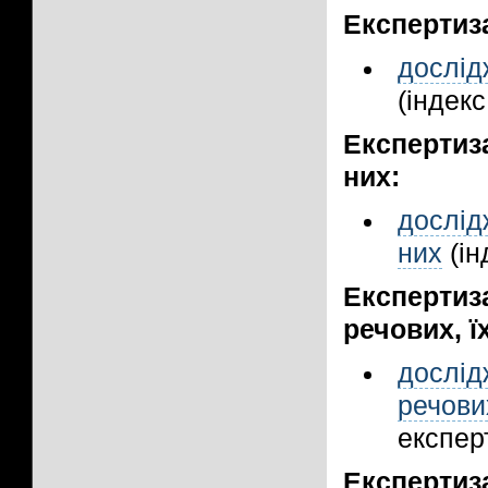
Експертиз
дослід
(індекс
Експертиз
них:
дослід
них
(ін
Експертиз
речових, ї
дослід
речови
експерт
Експертиз