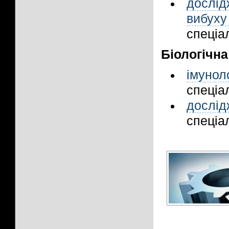
дослі
вибух
спеціал
Біологічна
імунол
спеціал
дослі
спеціал