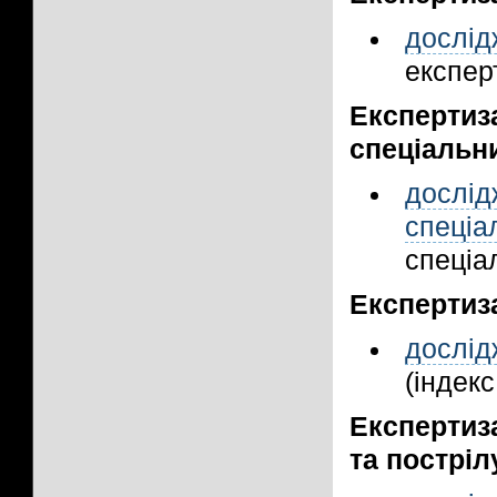
дослі
експерт
Експерти
спеціальни
дослід
спеціа
спеціал
Експертиз
дослід
(індекс
Експертиз
та постріл