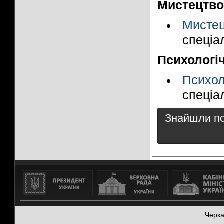
Мистецтво
Мистец
спеціал
Психологіч
Психол
спеціал
Знайшли пом
Черк