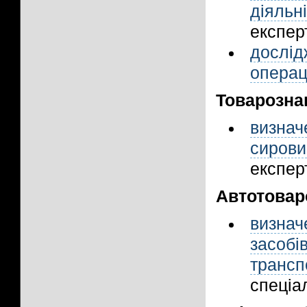
діяльн
експерт
дослід
операц
Товарозна
визна
сиров
експерт
Автотовар
визна
засобі
транс
спеціал