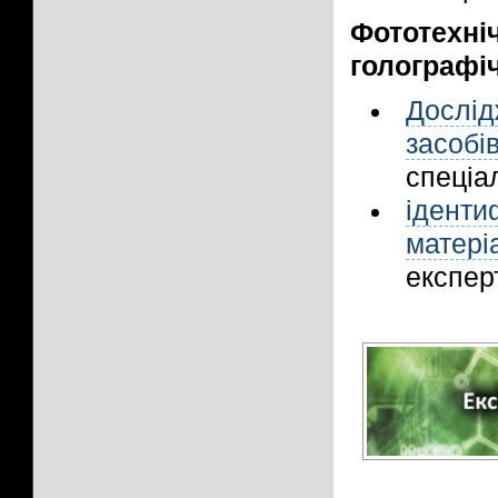
Фототех
голографі
Дослі
засобі
спеціал
іденти
матер
експерт