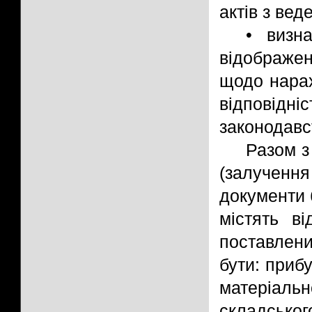
актів з вед
• визна
відображе
щодо нарах
відповідні
законодавс
Разом з
(залучен
документи б
містять ві
поставлен
бути: прибу
матеріал
складсько