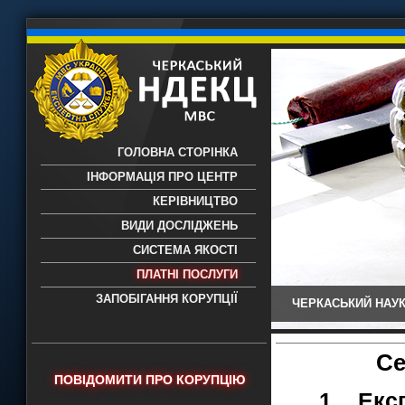
ГОЛОВНА СТОРІНКА
ІНФОРМАЦІЯ ПРО ЦЕНТР
КЕРІВНИЦТВО
ВИДИ ДОСЛІДЖЕНЬ
СИСТЕМА ЯКОСТІ
ПЛАТНІ ПОСЛУГИ
ЗАПОБІГАННЯ КОРУПЦІЇ
ЧЕРКАСЬКИЙ НАУК
Черкаський НДЕКЦ МВС - Черкаський
науково-дослідний експертно-
криміналістичний центр МВС України
Се
- проведення всих видів судових
ПОВІДОМИТИ ПРО КОРУПЦІЮ
експертиз
1. Екс