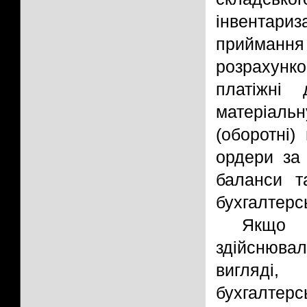
інвентариз
приймання
розрахунко
платіжні
матеріаль
(оборотні)
ордери за 
баланси т
бухгалтерсь
Якщо 
здійснюва
вигляді
бухгалтерс