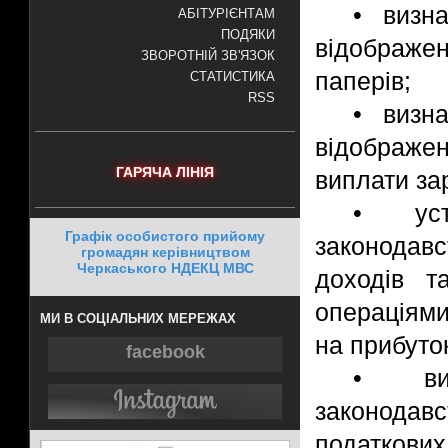
• визна
АБІТУРІЄНТАМ
ПОДЯКИ
відображе
ЗВОРОТНІЙ ЗВ'ЯЗОК
паперів;
СТАТИСТИКА
RSS
• визна
відображен
ГАРЯЧА ЛІНІЯ
виплати зар
• уст
Графік особистого прийому
законодавс
громадян керівництвом
Черкаського НДЕКЦ МВС
доходів т
операціями
МИ В СОЦІАЛЬНИХ МЕРЕЖАХ
на прибуто
facebook
• виз
законодавс
податкових