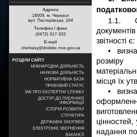
податковог
Адреса
18009, м. Черкаси
1.1. 
вул. Пастерівська, 104
Телефон / факс
документів
(0472) 317-333
звітності є:
E-mail
cherkasy@dndekc.mvs.gov.ua
• визна
розміру 
РОЗДІЛИ САЙТУ
МІЖНАРОДНА ДІЯЛЬНІСТЬ
матеріальн
НАУКОВА ДІЯЛЬНІСТЬ
місця їх ут
НОРМАТИВНА БАЗА
ПРАВОВИЙ СТАТУС
• визна
ЗМІ ПРО ЕКСПЕРТНУ СЛУЖБУ
ДОСТУП ДО ПУБЛІЧНОЇ
оформленн
ІНФОРМАЦІЇ
ІСТОРІЯ РОЗВИТКУ
виготовле
СТРУКТУРА
цінностей,
ДЕРЖАВНІ ЗАКУПІВЛІ
ЕЛЕКТРОННІ ЗВЕРНЕННЯ
надання по
ВАКАНСІЇ