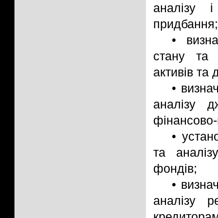
аналізу 
придбання;
• визна
стану та 
активів та
• визна
аналізу д
фінансово-
• устан
та аналіз
фондів;
• визна
аналізу р
кредиторам