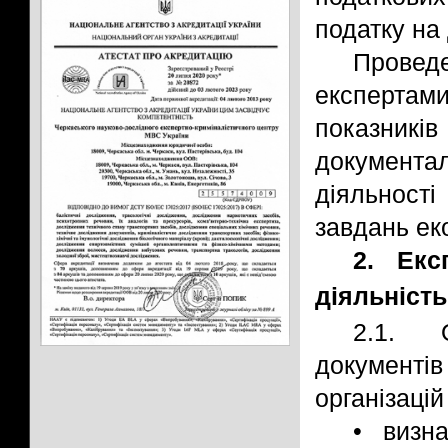
податку на 
Провед
експертам
показник
документал
діяльност
завдань ек
2. Екс
діяльність
2.1. 
документів
організацій
• визна