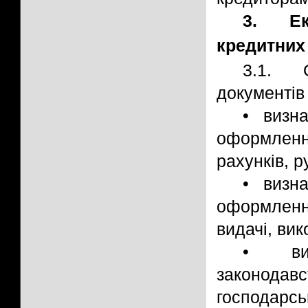
3. Ек
кредитних
3.1. 
документів
• визна
оформленн
рахунків, 
• визна
оформленн
видачі, ви
• виз
законод
господарсь