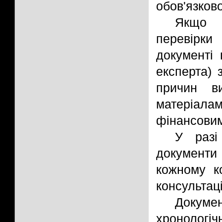
обов'язков
Якщо е
перевірки
документі 
експерта) 
причин ви
матеріала
фінансовим
У разі
документи 
кожному к
консультац
Докуме
хронолог