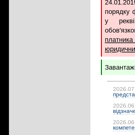
24.01.20
порядку 
у рекві
обов'язк
платник
юридичних
Завантаж
2026.07
предста
2026.06
відзнач
2026.06
компетен