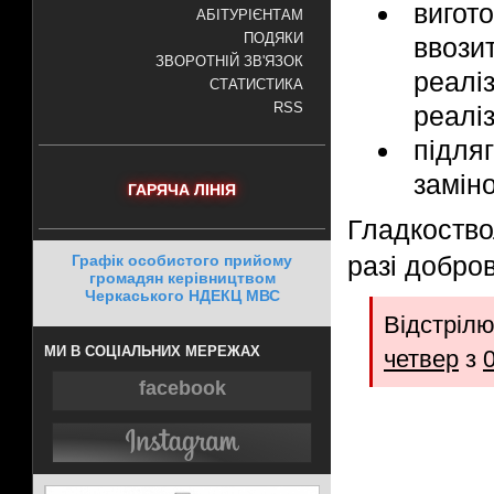
вигот
АБІТУРІЄНТАМ
ПОДЯКИ
ввози
ЗВОРОТНІЙ ЗВ'ЯЗОК
реалі
СТАТИСТИКА
RSS
реаліз
підл
замін
ГАРЯЧА ЛІНІЯ
Гладкоство
разі добров
Графік особистого прийому
громадян керівництвом
Черкаського НДЕКЦ МВС
Відстрі
МИ В СОЦІАЛЬНИХ МЕРЕЖАХ
четвер
з
facebook