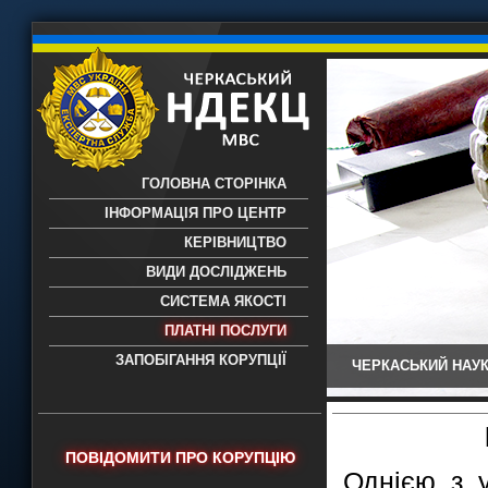
ГОЛОВНА СТОРІНКА
ІНФОРМАЦІЯ ПРО ЦЕНТР
КЕРІВНИЦТВО
ВИДИ ДОСЛІДЖЕНЬ
СИСТЕМА ЯКОСТІ
ПЛАТНІ ПОСЛУГИ
ЗАПОБІГАННЯ КОРУПЦІЇ
ЧЕРКАСЬКИЙ НАУК
Черкаський НДЕКЦ МВС - Черкаський
науково-дослідний експертно-
криміналістичний центр МВС України
- проведення всих видів судових
ПОВІДОМИТИ ПРО КОРУПЦІЮ
експертиз
Однією з 