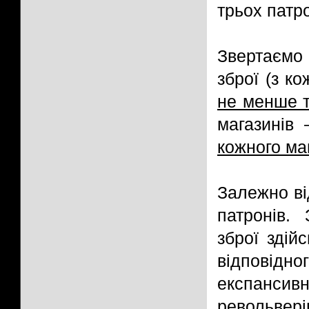
трьох патро
Звертаємо
зброї (з к
не менше т
магазинів
кожного ма
Залежно ві
патронів. 
зброї зді
відпові
експансив
револьве