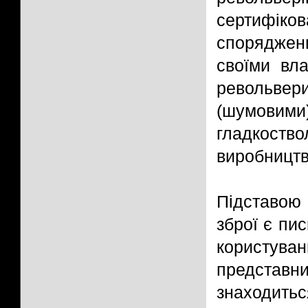
сертифі
спорядже
своїми вла
револьвер
(шумови
гладкоств
виробництв
Підставою 
зброї є пи
користув
представни
знаходитьс