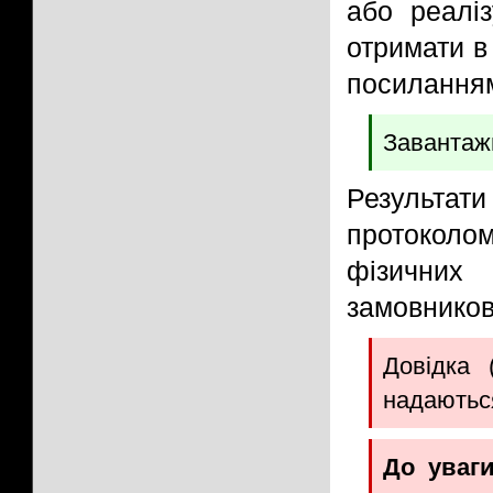
або реалі
отримати в
посилання
Завантаж
Результат
протоколом
фізичних 
замовнико
Довідка 
надаютьс
До уваги