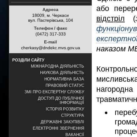
або перер
Адреса
18009, м. Черкаси
відстріл
(
вул. Пастерівська, 104
функціон
Телефон / факс
(0472) 317-333
експертно
E-mail
наказом МВ
cherkasy@dndekc.mvs.gov.ua
РОЗДІЛИ САЙТУ
МІЖНАРОДНА ДІЯЛЬНІСТЬ
Контроль
НАУКОВА ДІЯЛЬНІСТЬ
мисливсь
НОРМАТИВНА БАЗА
ПРАВОВИЙ СТАТУС
нагородн
ЗМІ ПРО ЕКСПЕРТНУ СЛУЖБУ
травматичн
ДОСТУП ДО ПУБЛІЧНОЇ
ІНФОРМАЦІЇ
ІСТОРІЯ РОЗВИТКУ
пере
СТРУКТУРА
грома
ДЕРЖАВНІ ЗАКУПІВЛІ
ЕЛЕКТРОННІ ЗВЕРНЕННЯ
процес
ВАКАНСІЇ