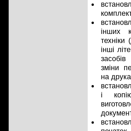
встано
комплек
встанов
інших к
техніки 
інші літ
засобів
зміни п
на друка
встановл
і копі
виготов
докумен
встано