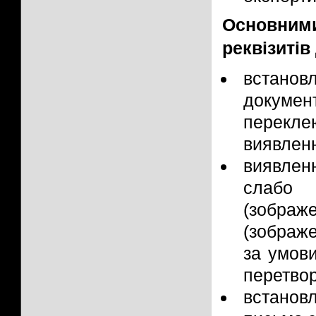
Основним
реквізитів
встановл
докумен
перекл
виявленн
виявленн
слабо 
(зображе
(зображе
за умови
перетвор
встанов