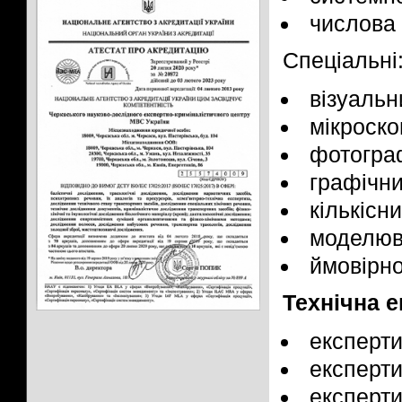
числова 
Спеціальні
візуальн
мікроско
фотогра
графічни
кількісни
моделюв
ймовірно
Технічна е
експерти
експерт
експерти