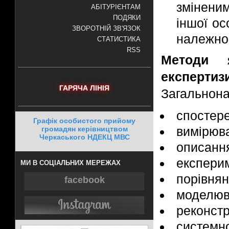
змінени
АБІТУРІЄНТАМ
ПОДЯКИ
іншої ос
ЗВОРОТНІЙ ЗВ'ЯЗОК
належнос
СТАТИСТИКА
RSS
Методи я
експертиз
ГАРЯЧА ЛІНІЯ
Загальнона
спостер
Графік особистого прийому
вимірюв
громадян керівництвом
Черкаського НДЕКЦ МВС
описанн
експери
МИ В СОЦІАЛЬНИХ МЕРЕЖАХ
порівнян
facebook
моделюв
реконстр
системно