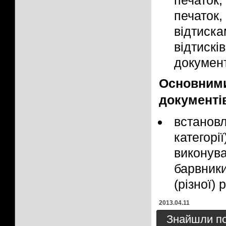
печаток
печато
відтис
відтиск
докумен
Основними
документів
встановл
категорі
виконув
барвники
(різної) 
2013.04.11
Знайшли пом