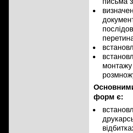
письма 
визнач
докуме
послід
перетин
встановл
встанов
монтаж
розмножу
Основними
форм є:
встано
друкарсь
відбитка