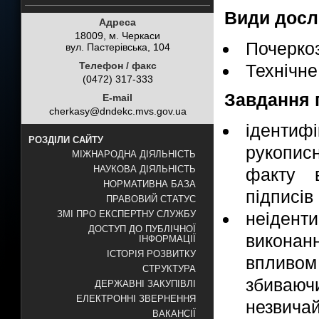
Види досл
Адреса
18009, м. Черкаси
Почеркоз
вул. Пастерівська, 104
Телефон / факс
Технічне
(0472) 317-333
Завдання 
E-mail
cherkasy@dndekc.mvs.gov.ua
іденти
РОЗДІЛИ САЙТУ
рукопис
МІЖНАРОДНА ДІЯЛЬНІСТЬ
НАУКОВА ДІЯЛЬНІСТЬ
факту в
НОРМАТИВНА БАЗА
підписів
ПРАВОВИЙ СТАТУС
неіден
ЗМІ ПРО ЕКСПЕРТНУ СЛУЖБУ
ДОСТУП ДО ПУБЛІЧНОЇ
виконан
ІНФОРМАЦІЇ
ІСТОРІЯ РОЗВИТКУ
впливо
СТРУКТУРА
збиваюч
ДЕРЖАВНІ ЗАКУПІВЛІ
ЕЛЕКТРОННІ ЗВЕРНЕННЯ
незвич
ВАКАНСІЇ