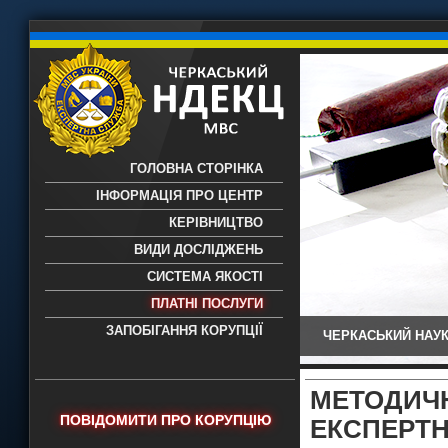
ГОЛОВНА СТОРІНКА
ІНФОРМАЦІЯ ПРО ЦЕНТР
КЕРІВНИЦТВО
ВИДИ ДОСЛІДЖЕНЬ
СИСТЕМА ЯКОСТІ
ПЛАТНІ ПОСЛУГИ
ЗАПОБІГАННЯ КОРУПЦІЇ
ЧЕРКАСЬКИЙ НАУК
Черкаський НДЕКЦ МВС - Черкаський
науково-дослідний експертно-
криміналістичний центр МВС України
МЕТОДИ
- проведення всих видів судових
ПОВІДОМИТИ ПРО КОРУПЦІЮ
ЕКСПЕРТ
експертиз