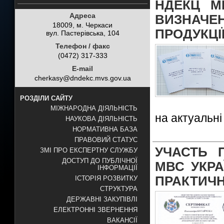
НДЕКЦ М
Адреса
ВИЗНАЧЕ
18009, м. Черкаси
ПРОДУКЦІ
вул. Пастерівська, 104
Телефон / факс
(0472) 317-333
E-mail
cherkasy@dndekc.mvs.gov.ua
РОЗДІЛИ САЙТУ
МІЖНАРОДНА ДІЯЛЬНІСТЬ
на актуальні
НАУКОВА ДІЯЛЬНІСТЬ
НОРМАТИВНА БАЗА
ПРАВОВИЙ СТАТУС
УЧАСТЬ 
ЗМІ ПРО ЕКСПЕРТНУ СЛУЖБУ
ДОСТУП ДО ПУБЛІЧНОЇ
МВС УКРА
ІНФОРМАЦІЇ
ПРАКТИЧН
ІСТОРІЯ РОЗВИТКУ
СТРУКТУРА
ДЕРЖАВНІ ЗАКУПІВЛІ
ЕЛЕКТРОННІ ЗВЕРНЕННЯ
ВАКАНСІЇ