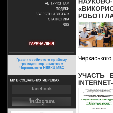
НАУКО
АБІТУРІЄНТАМ
«ВИКОРИ
ПОДЯКИ
ЗВОРОТНІЙ ЗВ'ЯЗОК
РОБОТІ Л
СТАТИСТИКА
RSS
ГАРЯЧА ЛІНІЯ
Черкаського 
Графік особистого прийому
громадян керівництвом
Черкаського НДЕКЦ МВС
УЧАСТЬ Е
МИ В СОЦІАЛЬНИХ МЕРЕЖАХ
INTERNET
facebook