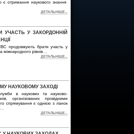
о є отримання наукового знання.
ДЕТАЛЬНІШЕ...
И УЧАСТЬ У ЗАКОРДОННІЙ
НЦІЇ
МВС продовжують брати участь у
а міжнародного рівнів.
...
ДЕТАЛЬНІШЕ...
ОМУ НАУКОВОМУ ЗАХОДІ
 служби в наукових та науково-
нів, організованих провідними
го спрямування є однією з ланок
і
...
ДЕТАЛЬНІШЕ...
С У НАУКОВИХ ЗАХОДАХ