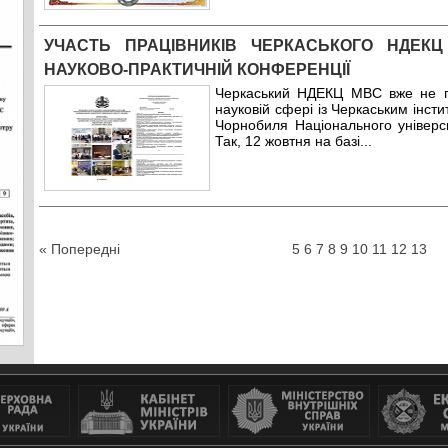
УЧАСТЬ ПРАЦІВНИКІВ ЧЕРКАСЬКОГО НДЕКЦ
НАУКОВО-ПРАКТИЧНІЙ КОНФЕРЕНЦІЇ
Черкаський НДЕКЦ МВС вже не п
науковій сфері із Черкаським інсти
Чорнобиля Національного універси
Так, 12 жовтня на базі
...
« Попередні
5
6
7
8
9
10
11
12
13