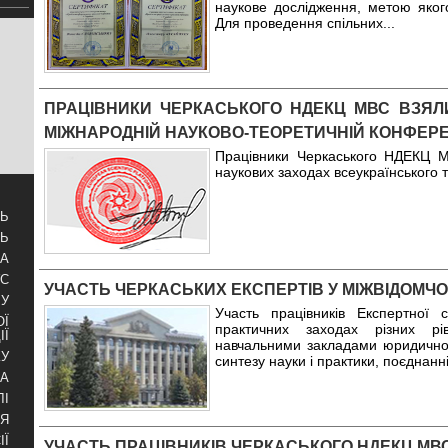
наукове дослідження, метою яког
Для проведення спільних
...
ПРАЦІВНИКИ ЧЕРКАСЬКОГО НДЕКЦ МВС ВЗЯЛ
МІЖНАРОДНІЙ НАУКОВО-ТЕОРЕТИЧНІЙ КОНФЕРЕ
Працівники Черкаського НДЕКЦ 
наукових заходах всеукраїнського т
ТЬ
ТЬ
ЗА
УС
УЧАСТЬ ЧЕРКАСЬКИХ ЕКСПЕРТІВ У МІЖВІДОМЧ
БУ
Участь працівників Експертної
ОЇ
практичних заходах різних рів
ІЇ
навчальними закладами юридично
КУ
синтезу науки і практики, поєднанн
РА
ЛІ
НЯ
ІЇ
УЧАСТЬ ПРАЦІВНИКІВ ЧЕРКАСЬКОГО НДЕКЦ МВ