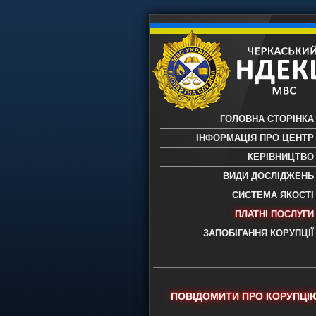
ГОЛОВНА СТОРІНКА
ІНФОРМАЦІЯ ПРО ЦЕНТР
КЕРІВНИЦТВО
ВИДИ ДОСЛІДЖЕНЬ
СИСТЕМА ЯКОСТІ
ПЛАТНІ ПОСЛУГИ
ЗАПОБІГАННЯ КОРУПЦІЇ
Черкаський НДЕКЦ МВС - Черкас
науково-дослідний експертно-
криміналістичний центр МВС Укр
- проведення всих видів судови
ПОВІДОМИТИ ПРО КОРУПЦІ
експертиз