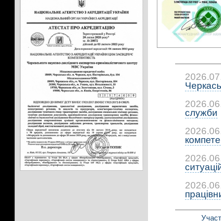
2026.07
Черкась
2026.06
служби
2026.06
компетен
2026.06
ситуацій:
2026.06
працівни
Участ