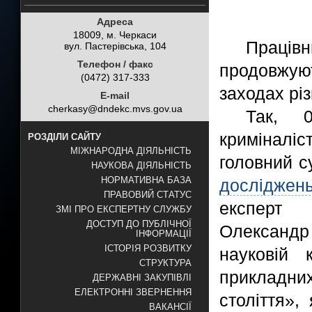
Адреса
18009, м. Черкаси
Праці
вул. Пастерівська, 104
Телефон / факс
продовжую
(0472) 317-333
заходах різ
E-mail
cherkasy@dndekc.mvs.gov.ua
Так, 0
криміналі
РОЗДІЛИ САЙТУ
МІЖНАРОДНА ДІЯЛЬНІСТЬ
головний с
НАУКОВА ДІЯЛЬНІСТЬ
НОРМАТИВНА БАЗА
досліджен
ПРАВОВИЙ СТАТУС
експер
ЗМІ ПРО ЕКСПЕРТНУ СЛУЖБУ
ДОСТУП ДО ПУБЛІЧНОЇ
Олександр 
ІНФОРМАЦІЇ
ІСТОРІЯ РОЗВИТКУ
науковій 
СТРУКТУРА
прикладн
ДЕРЖАВНІ ЗАКУПІВЛІ
ЕЛЕКТРОННІ ЗВЕРНЕННЯ
століття»
ВАКАНСІЇ