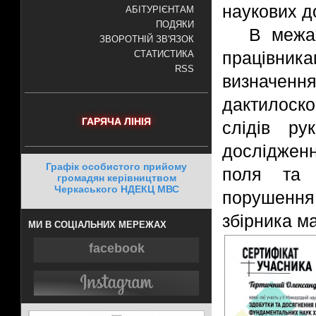
наукових д
АБІТУРІЄНТАМ
ПОДЯКИ
В межа
ЗВОРОТНІЙ ЗВ'ЯЗОК
працівник
СТАТИСТИКА
RSS
визначен
дактилоск
ГАРЯЧА ЛІНІЯ
слідів ру
дослідженн
Графік особистого прийому
поля та 
громадян керівництвом
Черкаського НДЕКЦ МВС
порушення 
збірника ма
МИ В СОЦІАЛЬНИХ МЕРЕЖАХ
facebook