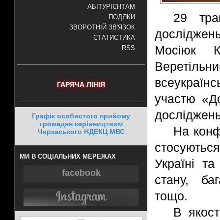
АБІТУРІЄНТАМ
29 тра
ПОДЯКИ
ЗВОРОТНІЙ ЗВ'ЯЗОК
досліджен
СТАТИСТИКА
Мосіюк К
RSS
Веретіл
всеукраїнс
ГАРЯЧА ЛІНІЯ
участю «Д
досліджень 
Графік особистого прийому
громадян керівництвом
На конф
Черкаського НДЕКЦ МВС
стосуються
МИ В СОЦІАЛЬНИХ МЕРЕЖАХ
Україні та
facebook
стану, баг
тощо.
В якост