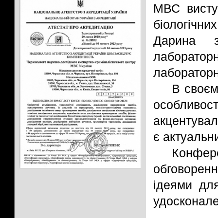
МВС висту
біологічн
Дарина 
лаборато
лабораторн
В своєм
особливост
акцентувала
є актуальн
Конфе
обговорен
ідеями дл
удосконале