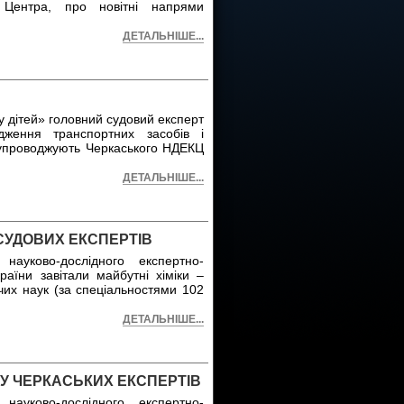
я Центра, про новітні напрями
ДЕТАЛЬНІШЕ...
у дітей» головний судовий експерт
ідження транспортних засобів і
 супроводжують Черкаського НДЕКЦ
ДЕТАЛЬНІШЕ...
СУДОВИХ ЕКСПЕРТІВ
науково-дослідного експертно-
раїни завітали майбутні хіміки –
чих наук (за спеціальностями 102
ДЕТАЛЬНІШЕ...
 У ЧЕРКАСЬКИХ ЕКСПЕРТІВ
науково-дослідного експертно-