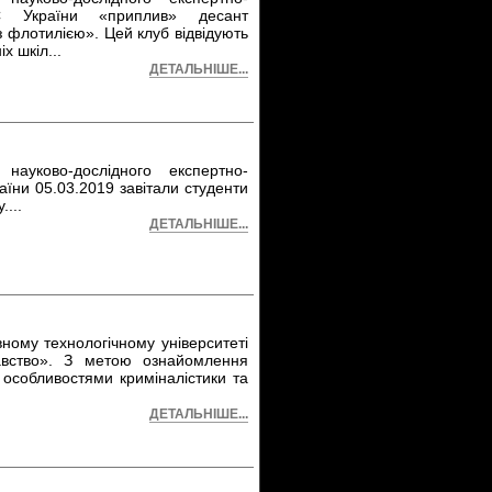
ВС України «приплив» десант
з флотилією». Цей клуб відвідують
іх шкіл
...
ДЕТАЛЬНІШЕ...
науково-дослідного експертно-
аїни 05.03.2019 завітали студенти
у.
...
ДЕТАЛЬНІШЕ...
ному технологічному університеті
навство». З метою ознайомлення
 особливостями криміналістики та
ДЕТАЛЬНІШЕ...