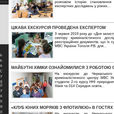
розповіли історію становленн
експертних досліджень у різних
...
ЦІКАВА ЕКСКУРСІЯ ПРОВЕДЕНА ЕКСПЕРТОМ
3 червня 2019 року до «Дня захист
сектору криміналістичного досл
реєстраційних документів, що їх
МВС України Тополя Р.В. для
...
ТЬ
ТЬ
ЗА
МАЙБУТНІ ХІМІКИ ОЗНАЙОМИЛИСЯ З РОБОТОЮ 
УС
На екскурсію до Черкаського 
БУ
криміналістичного центру МВС Ук
студенти 2-го курсу ННІ природни
ОЇ
ІЇ
Хімія та 014 Середня освіта
...
КУ
РА
ЛІ
НЯ
«КЛУБ ЮНИХ МОРЯКІВ З ФЛОТИЛІЄЮ» В ГОСТЯХ
ІЇ
На екскурсію до Черкаського 