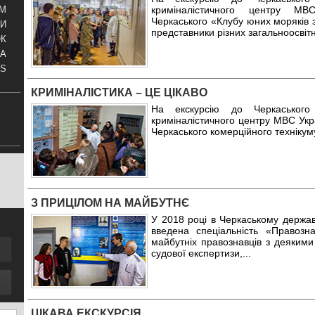
криміналістичного центру М
АМ
Черкаського «Клубу юних моряків 
И
представники різних загальноосвітн
ОК
КА
S
КРИМІНАЛІСТИКА – ЦЕ ЦІКАВО
На екскурсію до Черкаського 
криміналістичного центру МВС Укр
Черкаського комерційного технікум
З ПРИЦІЛОМ НА МАЙБУТНЄ
У 2018 році в Черкаському держав
введена спеціальність «Правоз
майбутніх правознавців з деякими
судової експертизи,
...
ЦІКАВА ЕКСКУРСІЯ