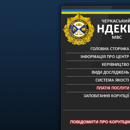
ГОЛОВНА СТОРІНКА
ІНФОРМАЦІЯ ПРО ЦЕНТР
КЕРІВНИЦТВО
ВИДИ ДОСЛІДЖЕНЬ
СИСТЕМА ЯКОСТІ
ПЛАТНІ ПОСЛУГИ
ЗАПОБІГАННЯ КОРУПЦІЇ
Черкаський НДЕКЦ МВС - Черкас
науково-дослідний експертно-
криміналістичний центр МВС Укр
- проведення всих видів судови
ПОВІДОМИТИ ПРО КОРУПЦІ
експертиз