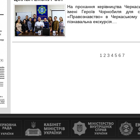
На прохання керівництва Черкась
імені Героїв Чорнобиля для ст
«Правознавство» в Черкаськом
пізнавальна екскурсія.
...
1
2
3
4
5
6
7