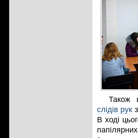
Також 
слідів рук
з
В ході цьо
папілярних 