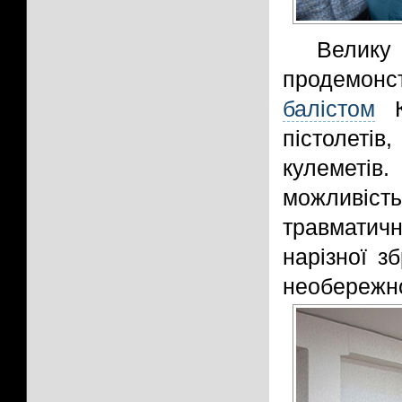
Велику
продемо
балістом
Кр
пістолеті
кулеметів.
можливіст
травматич
нарізної з
необережно