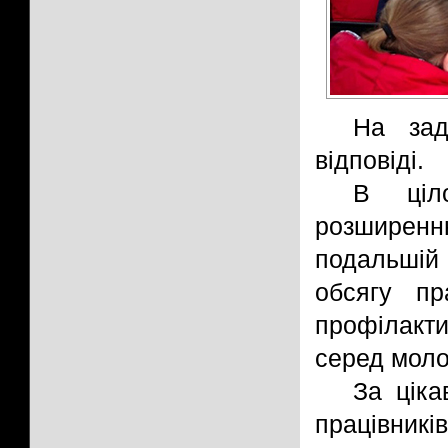
На зад
відповіді.
В ціло
розширен
подальш
обсягу пр
профілак
серед моло
За ціка
працівни