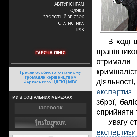
АБІТУРІЄНТАМ
ПОДЯКИ
ЗВОРОТНІЙ ЗВ'ЯЗОК
СТАТИСТИКА
RSS
В ході 
працівник
ГАРЯЧА ЛІНІЯ
отримали 
криміналі
Графік особистого прийому
громадян керівництвом
діяльност
Черкаського НДЕКЦ МВС
експертиз
.
МИ В СОЦІАЛЬНИХ МЕРЕЖАХ
зброї, бал
facebook
сприйняти 
Увагу с
експертиз