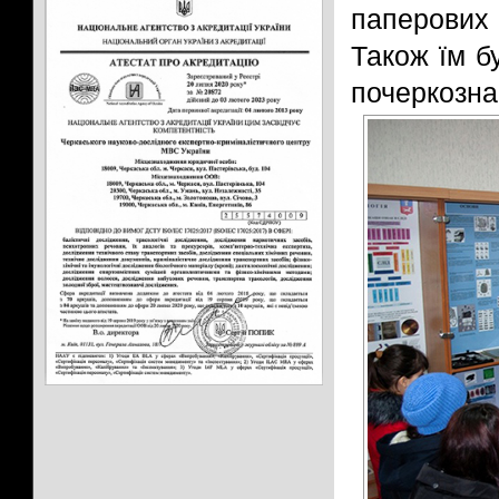
паперових 
Також їм б
почеркозна