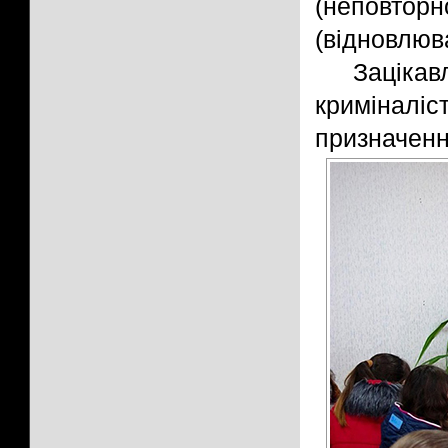
(неповторн
(відновлюва
Зацік
криміналі
призначенн