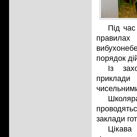
Під ча
правил
вибухоне
порядок ді
Із зах
приклади 
чисельними
Школяра
проводять
заклади гот
Цікава 