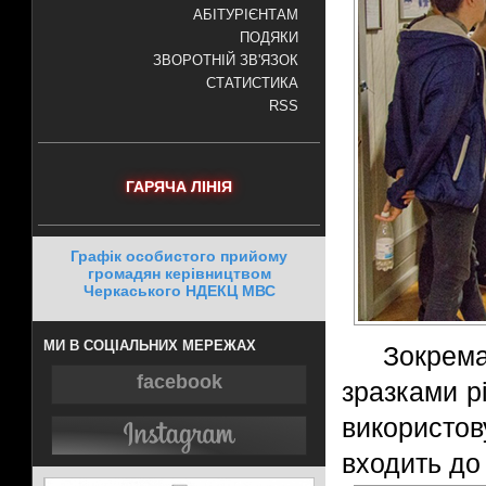
АБІТУРІЄНТАМ
ПОДЯКИ
ЗВОРОТНІЙ ЗВ'ЯЗОК
СТАТИСТИКА
RSS
ГАРЯЧА ЛІНІЯ
Графік особистого прийому
громадян керівництвом
Черкаського НДЕКЦ МВС
МИ В СОЦІАЛЬНИХ МЕРЕЖАХ
Зокрема
facebook
зразками рі
використов
входить до