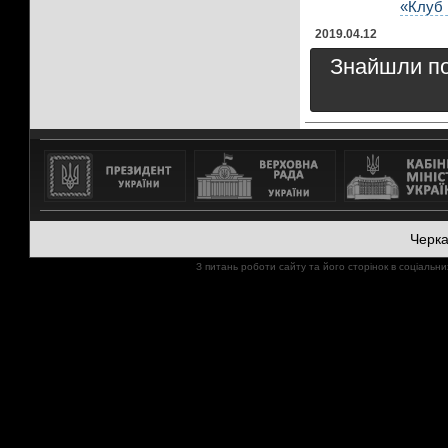
«Клуб 
2019.04.12
Знайшли пом
Черк
З питань роботи сайту та його сторінок в соціал