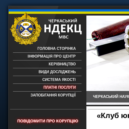
ГОЛОВНА СТОРІНКА
ІНФОРМАЦІЯ ПРО ЦЕНТР
КЕРІВНИЦТВО
ВИДИ ДОСЛІДЖЕНЬ
СИСТЕМА ЯКОСТІ
ПЛАТНІ ПОСЛУГИ
ЗАПОБІГАННЯ КОРУПЦІЇ
ЧЕРКАСЬКИЙ НАУК
Черкаський НДЕКЦ МВС - Черкаський
науково-дослідний експертно-
криміналістичний центр МВС України
«Клуб юн
- проведення всих видів судових
ПОВІДОМИТИ ПРО КОРУПЦІЮ
експертиз