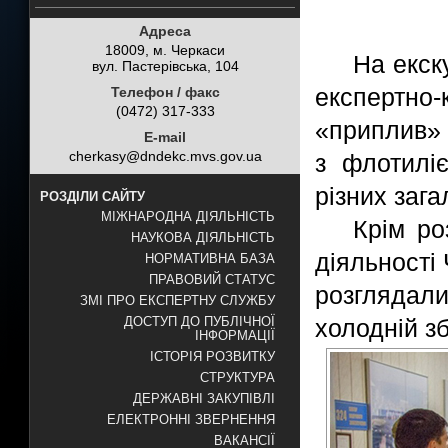
Адреса
18009, м. Черкаси
На екск
вул. Пастерівська, 104
експертно
Телефон / факс
(0472) 317-333
«приплив» 
E-mail
cherkasy@dndekc.mvs.gov.ua
з флотилі
різних зага
РОЗДІЛИ САЙТУ
МІЖНАРОДНА ДІЯЛЬНІСТЬ
Крім ро
НАУКОВА ДІЯЛЬНІСТЬ
діяльності 
НОРМАТИВНА БАЗА
ПРАВОВИЙ СТАТУС
розглядали
ЗМІ ПРО ЕКСПЕРТНУ СЛУЖБУ
холодній зб
ДОСТУП ДО ПУБЛІЧНОЇ
ІНФОРМАЦІЇ
ІСТОРІЯ РОЗВИТКУ
СТРУКТУРА
ДЕРЖАВНІ ЗАКУПІВЛІ
ЕЛЕКТРОННІ ЗВЕРНЕННЯ
ВАКАНСІЇ