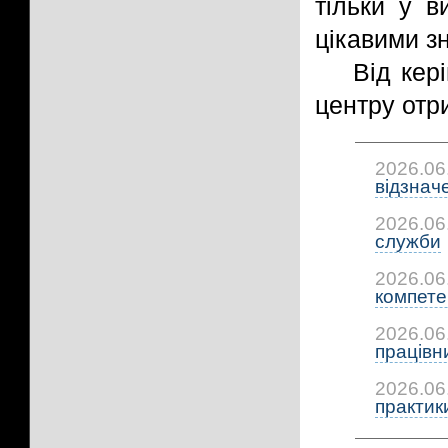
тільки у 
цікавими з
Від кер
центру отри
2026.06
відзнач
2026.06
служби
2026.06
компетен
2026.06
працівни
2026.06
практики: