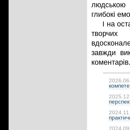
людською 
глибокі емо
І на ост
творчих 
вдосконале
завжди ви
коментарів
2026.06
компетен
2025.12
перспект
2024.11
практичн
2024.09