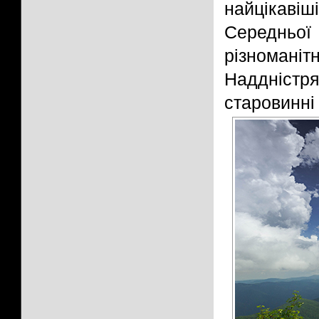
найцікавіш
Середньої
різномані
Наддністр
старовинні 