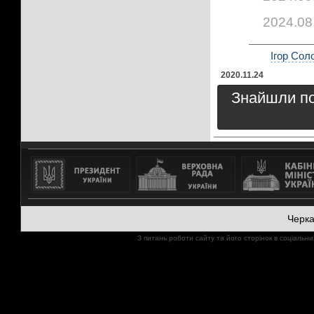
2024.08
Ігор Сол
2020.11.24
Знайшли пом
Черк
З питань роботи сайту та його сторінок в соціал