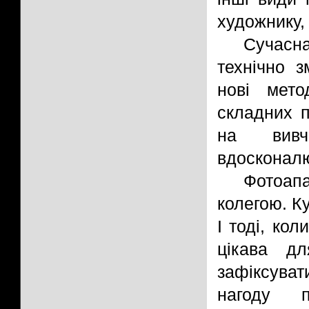
художнику,
Сучасна
технічно з
нові мето
складних п
на вивч
вдосконалю
Фотоапа
колегою. Ку
І тоді, ко
цікава дл
зафіксуват
нагоду п