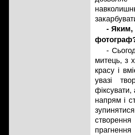
навколишнь
закарбуват
- Яким,
фотограф
- Сього
митець, з 
красу і вм
увазі тво
фіксувати, 
напрям і с
зупинятися
створенн
прагнення