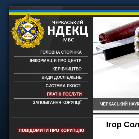
ГОЛОВНА СТОРІНКА
ІНФОРМАЦІЯ ПРО ЦЕНТР
КЕРІВНИЦТВО
ВИДИ ДОСЛІДЖЕНЬ
СИСТЕМА ЯКОСТІ
ПЛАТНІ ПОСЛУГИ
ЗАПОБІГАННЯ КОРУПЦІЇ
ЧЕРКАСЬКИЙ НАУК
Черкаський НДЕКЦ МВС - Черкаський
науково-дослідний експертно-
криміналістичний центр МВС України
Ігор Со
- проведення всих видів судових
ПОВІДОМИТИ ПРО КОРУПЦІЮ
експертиз