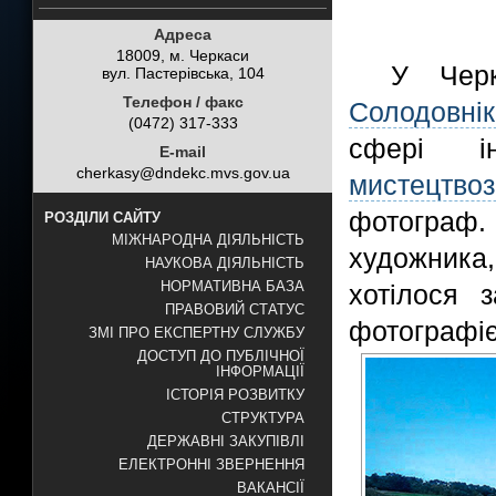
Адреса
18009, м. Черкаси
У Чер
вул. Пастерівська, 104
Телефон / факс
Солодовнік
(0472) 317-333
сфері і
E-mail
cherkasy@dndekc.mvs.gov.ua
мистецтво
фотограф
РОЗДІЛИ САЙТУ
МІЖНАРОДНА ДІЯЛЬНІСТЬ
художника,
НАУКОВА ДІЯЛЬНІСТЬ
НОРМАТИВНА БАЗА
хотілося 
ПРАВОВИЙ СТАТУС
фотографі
ЗМІ ПРО ЕКСПЕРТНУ СЛУЖБУ
ДОСТУП ДО ПУБЛІЧНОЇ
ІНФОРМАЦІЇ
ІСТОРІЯ РОЗВИТКУ
СТРУКТУРА
ДЕРЖАВНІ ЗАКУПІВЛІ
ЕЛЕКТРОННІ ЗВЕРНЕННЯ
ВАКАНСІЇ