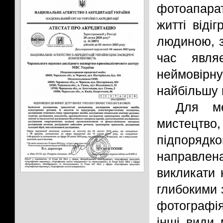
фотоапара
житті віді
людиною, з
час явля
неймовірн
найбільшу 
Для м
мистецтво
підпорядко
направлен
викликати 
глибокими 
фотографія
інші види 