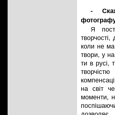
- Ска
фотограф
Я пост
творчості,
коли не ма
твори, у на
ти в русі,
творчіст
компенсаці
на світ ч
моменти, н
поспішаюч
дозволя