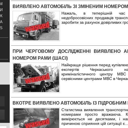
АМ
ВИЯВЛЕНО АВТОМОБІЛЬ ЗІ ЗМІНЕНИМ НОМЕРОМ 
И
Нажаль, в теперішній час 
ОК
недобросовісних продавців трансп
КА
заробити за рахунок довірливих гр
S
ПРИ ЧЕРГОВОМУ ДОСЛІДЖЕННІ ВИЯВЛЕНО А
НОМЕРОМ РАМИ (ШАСІ)
Найкраще рішення перед купівлею
експертів Черкаського нау
криміналістичного центру МВ
сервісними центрами МВС в Черкась
ВКОТРЕ ВИЯВЛЕНО АВТОМОБІЛЬ ІЗ ПІДРОБНИМ
Статистика виявлення транспортни
номерами просто вражаюча. Кіл
вимірюється не десятками, і н
причиною сприяння цій ситуації є
..