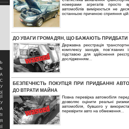
номерами агрегатів просто вр
автомобілів вимірюється не дес
останньою причиною сприяння цій
ДО УВАГИ ГРОМАДЯН, ЩО БАЖАЮТЬ ПРИДБАТИ
Державна реєстрація транспортн
комплексу заходів, пов`язаних 
підставою для здійснення реєстра
дослідженням
...
ТЬ
ТЬ
ЗА
УС
БЕЗПЕЧНІСТЬ ПОКУПЦЯ ПРИ ПРИДБАННІ АВТ
БУ
ДО ВТРАТИ МАЙНА
ОЇ
ІЇ
Повна перевірка автомобіля перед
дозволяє оцінити реальні ризи
КУ
автомобіля, бувшого у використ
РА
перевірити авто на обмеження
...
ЛІ
НЯ
ІЇ