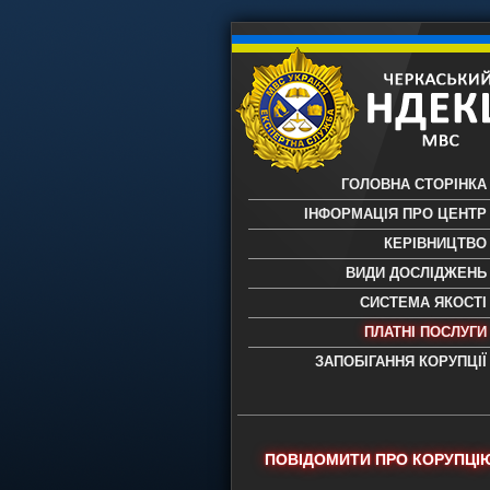
ГОЛОВНА СТОРІНКА
ІНФОРМАЦІЯ ПРО ЦЕНТР
КЕРІВНИЦТВО
ВИДИ ДОСЛІДЖЕНЬ
СИСТЕМА ЯКОСТІ
ПЛАТНІ ПОСЛУГИ
ЗАПОБІГАННЯ КОРУПЦІЇ
Черкаський НДЕКЦ МВС - Черкас
науково-дослідний експертно-
криміналістичний центр МВС Укр
- проведення всих видів судови
ПОВІДОМИТИ ПРО КОРУПЦІ
експертиз