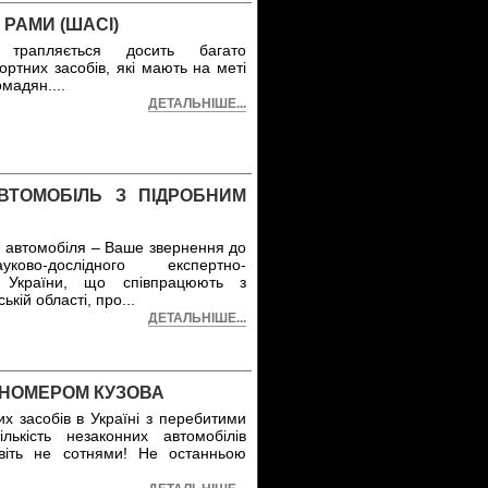
РАМИ (ШАСІ)
трапляється досить багато
ортних засобів, які мають на меті
омадян.
...
ДЕТАЛЬНІШЕ...
ВТОМОБІЛЬ З ПІДРОБНИМ
 автомобіля – Ваше звернення до
ково-дослідного експертно-
С України, що співпрацюють з
кій області, про
...
ДЕТАЛЬНІШЕ...
 НОМЕРОМ КУЗОВА
х засобів в Україні з перебитими
ькість незаконних автомобілів
авіть не сотнями! Не останньою
.