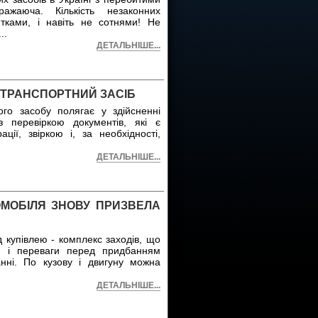
ажаюча. Кількість незаконних
ятками, і навіть не сотнями! Не
...
ДЕТАЛЬНІШЕ...
 ТРАНСПОРТНИЙ ЗАСІБ
ого засобу полягає у здійсненні
із перевіркою документів, які є
ції, звіркою і, за необхідності,
ДЕТАЛЬНІШЕ...
ОМОБІЛЯ ЗНОВУ ПРИЗВЕЛА
 купівлею - комплекс заходів, що
ки і переваги перед придбанням
анні. По кузову і двигуну можна
ДЕТАЛЬНІШЕ...