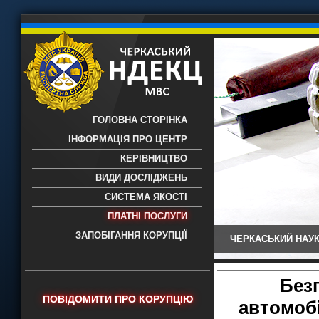
ГОЛОВНА СТОРІНКА
ІНФОРМАЦІЯ ПРО ЦЕНТР
КЕРІВНИЦТВО
ВИДИ ДОСЛІДЖЕНЬ
СИСТЕМА ЯКОСТІ
ПЛАТНІ ПОСЛУГИ
ЗАПОБІГАННЯ КОРУПЦІЇ
ЧЕРКАСЬКИЙ НАУК
Черкаський НДЕКЦ МВС - Черкаський
науково-дослідний експертно-
криміналістичний центр МВС України
Без
- проведення всих видів судових
ПОВІДОМИТИ ПРО КОРУПЦІЮ
автомоб
експертиз