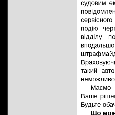
судовим е
повідомл
сервісного
подію черг
відділу п
вподаль
штрафмай
Враховуюч
такий авт
неможливо 
Маємо 
Ваше рішен
Будьте оба
Що можн