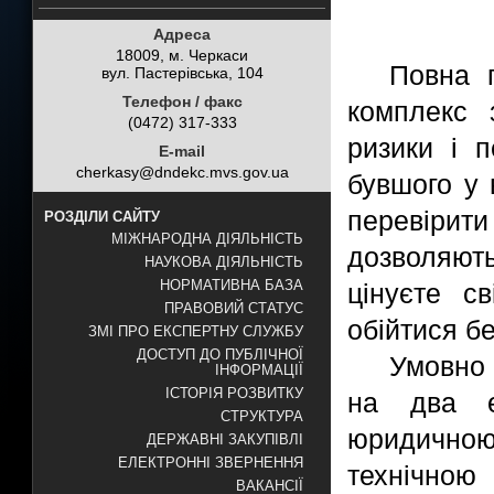
Адреса
18009, м. Черкаси
Повна п
вул. Пастерівська, 104
Телефон / факс
комплекс 
(0472) 317-333
ризики і 
E-mail
cherkasy@dndekc.mvs.gov.ua
бувшого у 
перевірити
РОЗДІЛИ САЙТУ
МІЖНАРОДНА ДІЯЛЬНІСТЬ
дозволяют
НАУКОВА ДІЯЛЬНІСТЬ
НОРМАТИВНА БАЗА
цінуєте с
ПРАВОВИЙ СТАТУС
обійтися б
ЗМІ ПРО ЕКСПЕРТНУ СЛУЖБУ
ДОСТУП ДО ПУБЛІЧНОЇ
Умовно 
ІНФОРМАЦІЇ
ІСТОРІЯ РОЗВИТКУ
на два е
СТРУКТУРА
юридичною
ДЕРЖАВНІ ЗАКУПІВЛІ
ЕЛЕКТРОННІ ЗВЕРНЕННЯ
технічною
ВАКАНСІЇ