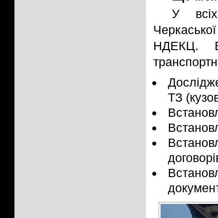
У всіх
Черкаської
НДЕКЦ. В
транспортни
Дослідже
ТЗ (кузо
Встанов
Встанов
Встановл
договорі
Встано
документ