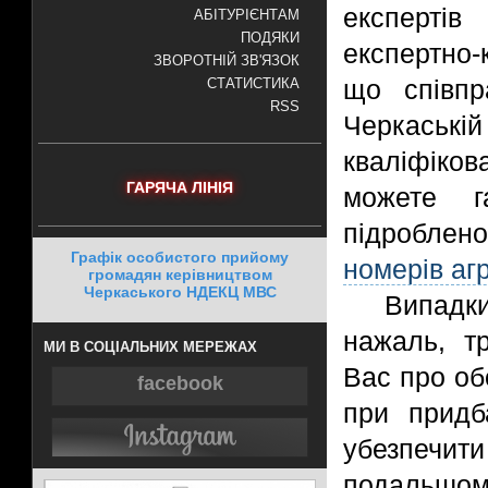
експерті
АБІТУРІЄНТАМ
ПОДЯКИ
експертно-
ЗВОРОТНІЙ ЗВ'ЯЗОК
що співп
СТАТИСТИКА
RSS
Черкаськ
кваліфіков
ГАРЯЧА ЛІНІЯ
можете г
підроблено
Графік особистого прийому
номерів агр
громадян керівництвом
Черкаського НДЕКЦ МВС
Випад
нажаль, т
МИ В СОЦІАЛЬНИХ МЕРЕЖАХ
Вас про об
facebook
при придб
убезпечит
подальшому