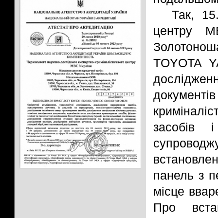
Так, 15
центру 
Золотонош
TOYOTA YA
досліджен
документ
криміналі
засобів 
супровод
встановлен
панель з п
місце ввар
Про встан