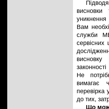
Підвод
висновки
уникнення 
Вам необхі
служби МВ
сервісних
дослідже
висновку 
законності
Не потріб
вимагає 
перевірка 
до тих, зат
Що можн