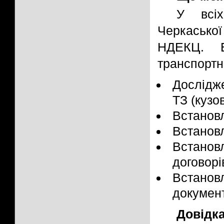
У всіх
Черкаської
НДЕКЦ. В
транспортни
Дослідже
ТЗ (кузо
Встанов
Встанов
Встановл
договорі
Встано
документ
Довідк