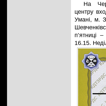
На Чер
центру вхо
Умані, м. 
Шевченків
п’ятниці –
16.15. Неді