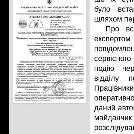
було вста
шляхом пер
Про вс
експерт
повідомл
сервісного
подію чер
відділу п
Працівники
оперативно
даний авто
майданчик
розслідува