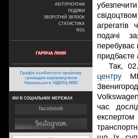
убезпечи
АБІТУРІЄНТАМ
ПОДЯКИ
свідоцтво
ЗВОРОТНІЙ ЗВ'ЯЗОК
агрегатів 
СТАТИСТИКА
RSS
подачі за
перебуває 
ГАРЯЧА ЛІНІЯ
придбаєте 
Так, 0
Графік особистого прийому
центру
МВ
громадян керівництвом
Черкаського НДЕКЦ МВС
Звенигород
Volkswage
МИ В СОЦІАЛЬНИХ МЕРЕЖАХ
час дослі
facebook
експертом 
транспортн
що їх суп