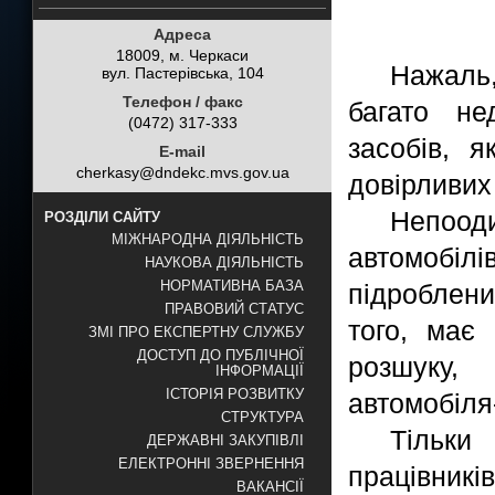
Адреса
18009, м. Черкаси
Нажаль,
вул. Пастерівська, 104
Телефон / факс
багато не
(0472) 317-333
засобів, 
E-mail
cherkasy@dndekc.mvs.gov.ua
довірливих
Непоод
РОЗДІЛИ САЙТУ
МІЖНАРОДНА ДІЯЛЬНІСТЬ
автомобілі
НАУКОВА ДІЯЛЬНІСТЬ
НОРМАТИВНА БАЗА
підроблен
ПРАВОВИЙ СТАТУС
того, має
ЗМІ ПРО ЕКСПЕРТНУ СЛУЖБУ
ДОСТУП ДО ПУБЛІЧНОЇ
розшуку,
ІНФОРМАЦІЇ
ІСТОРІЯ РОЗВИТКУ
автомобіля
СТРУКТУРА
Тільк
ДЕРЖАВНІ ЗАКУПІВЛІ
ЕЛЕКТРОННІ ЗВЕРНЕННЯ
працівник
ВАКАНСІЇ