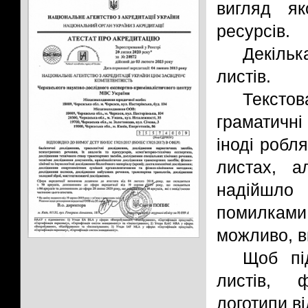
вигляд як
ресурсів.
Декільк
листів.
Текстов
граматичні
іноді робл
листах, 
надійшло
помилками
можливо, в
Щоб пі
листів, ф
логотипи в