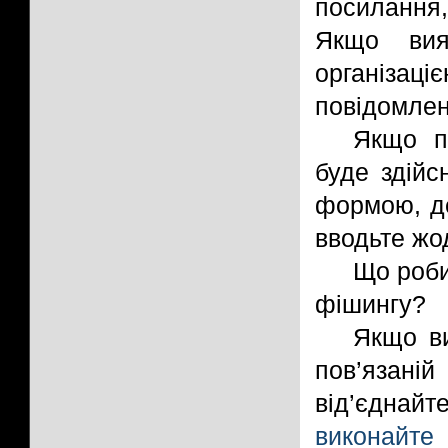
посилання
Якщо вия
організаці
повідомлен
Якщо п
буде здійс
формою, де
вводьте жод
Що роби
фішингу?
Якщо ви
пов’язані
від’єднайт
виконайт