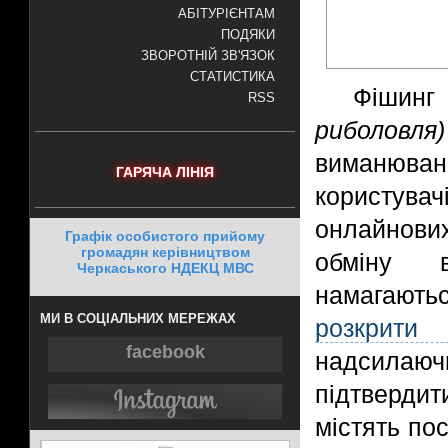
АБІТУРІЄНТАМ
ПОДЯКИ
ЗВОРОТНІЙ ЗВ'ЯЗОК
СТАТИСТИКА
Фішин
RSS
риболовля)
виманюва
ГАРЯЧА ЛІНІЯ
користувач
онлайнови
Графік особистого прийому
громадян керівництвом
обміну в
Черкаського НДЕКЦ МВС
намагаю
МИ В СОЦІАЛЬНИХ МЕРЕЖАХ
розкрити 
facebook
надсилаюч
підтверди
містять пос