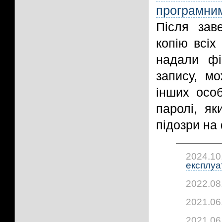
програмни
Після зав
копію всіх
надали фі
запису, м
інших особ
паролі, як
підозри на 
2024.10
експлуат
2022.08
2021.06
2021.06