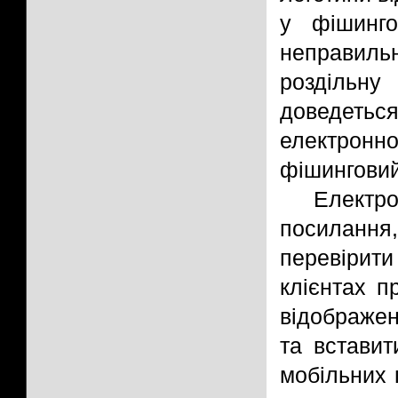
у фішинго
неправиль
роздільну
доведеться
електронн
фішинговий
Електр
посиланн
перевірити
клієнтах п
відображен
та вставит
мобільних 