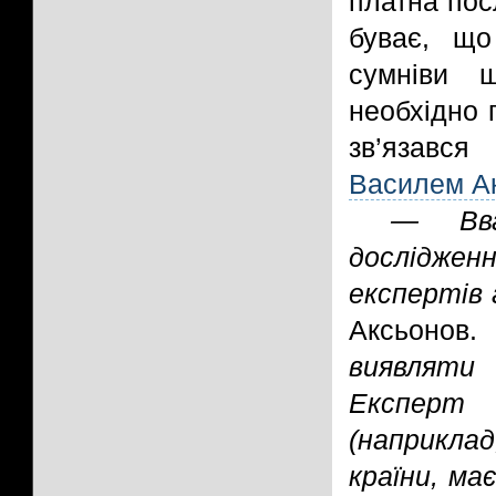
платна пос
буває, що
сумніви 
необхідно 
зв’язавс
Василем А
— Вва
дослідженн
експертів 
Аксьонов
виявляти 
Експерт 
(наприклад
країни, ма