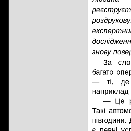
реєструєть
роздруков
експерт
досліджен
знову пове
За сло
багато опе
— ті, де 
наприклад 
— Це ре
Такі автом
півгодини. 
є певні у