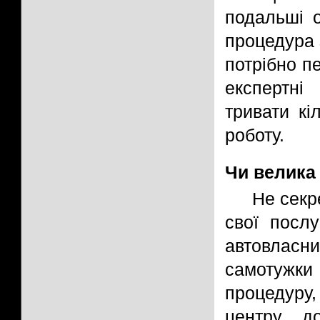
подальші о
процедура 
потрібно п
експертн
тривати кі
роботу.
Чи велика 
Не секр
свої посл
автовласн
самотужк
процедуру
центру до