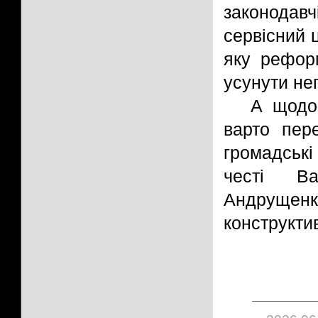
законодавч
сервісний 
яку рефор
усунути нег
А щодо 
варто пер
громадські
честі В
Андрущенка
конструктив