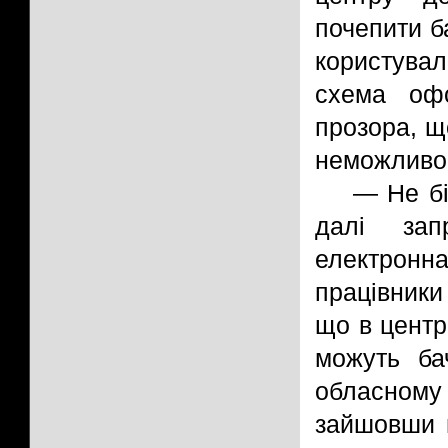
почепити б
користувал
схема офо
прозора, що
неможливо
— Не бі
далі зап
електронна
працівники
що в центр
можуть ба
обласному
зайшовши н