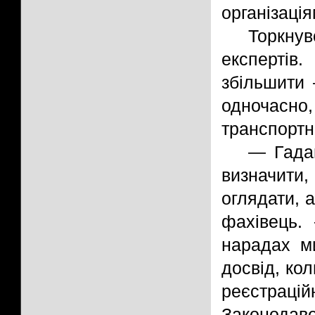
організація
Торкнув
експертів
збільшити
одночасно
транспортни
— Гадаю
визначити
оглядати, 
фахівець.
нарадах м
досвід, кол
реєстраці
Законодаве