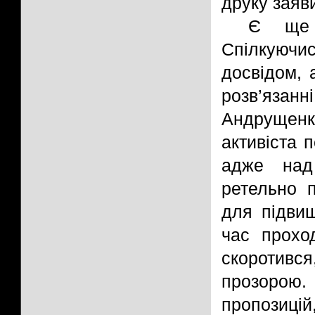
друку заяв
Є ще н
Спілкуючис
досвідом, 
розв’язан
Андрущенк
активіста 
адже над
ретельно 
для підвищ
час прохо
скоротився
прозорою
пропозицій