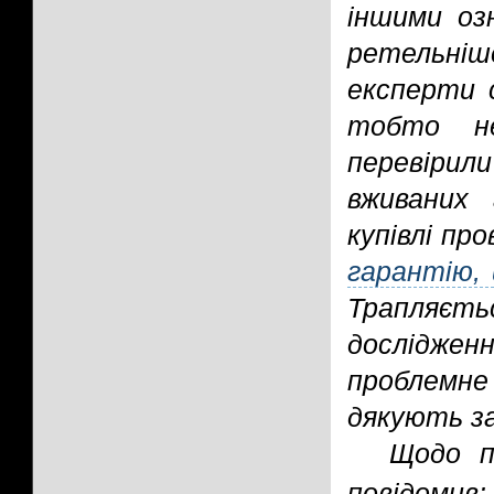
іншими оз
ретельніш
експерти 
тобто не
перевірил
вживаних 
купівлі пр
гарантію, 
Трапляєт
дослідж
проблемне
дякують з
Щодо п
повідомив