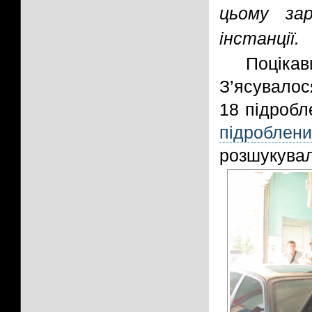
цьому за
інстанції.
Поцікав
З’ясувалос
18 підробл
підроблен
розшукувал