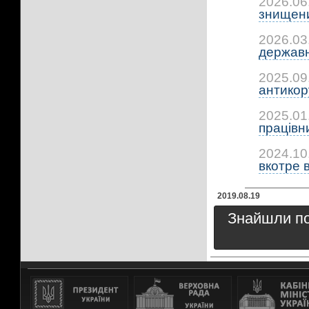
2026.06
знищени
2026.03
державно
2025.09
антикор
2025.01
працівн
2024.10
вкотре в
2019.08.19
Знайшли пом