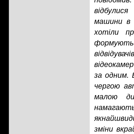
відбулися
машини в 
хотіли п
формують
відвідува
відеокаме
за одним. 
чергою авт
малою ди
намага
якнайшвид
зміни вкра