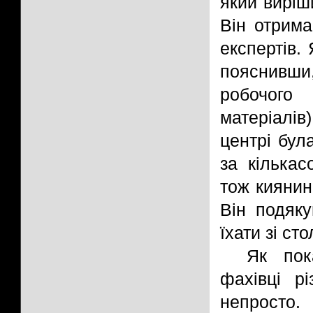
який виріш
Він отрима
експертів.
пояснивши
робочог
матеріалів
центрі бул
за кількас
тож киянин
Він подяк
їхати зі сто
Як пок
фахівці р
непросто.