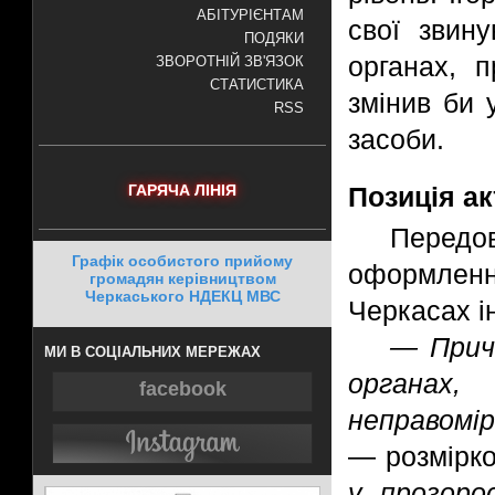
АБІТУРІЄНТАМ
свої звин
ПОДЯКИ
органах, 
ЗВОРОТНІЙ ЗВ'ЯЗОК
СТАТИСТИКА
змінив би 
RSS
засоби.
ГАРЯЧА ЛІНІЯ
Позиція ак
Перед
Графік особистого прийому
оформлення
громадян керівництвом
Черкаського НДЕКЦ МВС
Черкасах і
— Прич
МИ В СОЦІАЛЬНИХ МЕРЕЖАХ
органах
facebook
неправомір
— розмірк
у прозоро