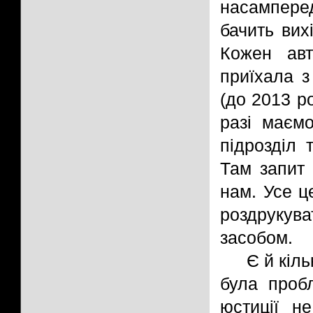
насампере
бачить вих
Кожен авт
приїхала з
(до 2013 ро
разі маєм
підрозділ 
Там запит
нам. Усе ц
роздрукува
засобом.
Є й кіль
була пробл
юстиції н