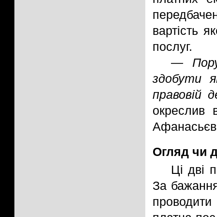
передбаче
вартість я
послуг.
— Пору
здобути я
правовій д
окреслив в
Афанасьєв
Огляд чи 
Ці дві 
За бажання
проводити 