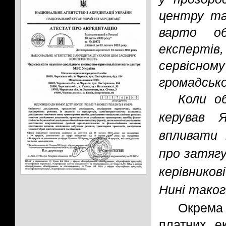
центру та
варто об
експертів
сервісном
громадсько
Коли об
керував 
впливати 
про затягу
керівников
Нині таког
Окрема 
платних е