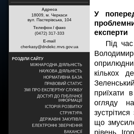
Адреса
У попере
18009, м. Черкаси
вул. Пастерівська, 104
проблем
Телефон / факс
експерти
(0472) 317-333
E-mail
Під час
cherkasy@dndekc.mvs.gov.ua
Володимир
РОЗДІЛИ САЙТУ
оприлюднив
МІЖНАРОДНА ДІЯЛЬНІСТЬ
кількох д
НАУКОВА ДІЯЛЬНІСТЬ
НОРМАТИВНА БАЗА
Зеленськи
ПРАВОВИЙ СТАТУС
ЗМІ ПРО ЕКСПЕРТНУ СЛУЖБУ
приїхати 
ДОСТУП ДО ПУБЛІЧНОЇ
ІНФОРМАЦІЇ
огляду н
ІСТОРІЯ РОЗВИТКУ
зустрітися
СТРУКТУРА
ДЕРЖАВНІ ЗАКУПІВЛІ
що змусил
ЕЛЕКТРОННІ ЗВЕРНЕННЯ
рівень.
Іго
ВАКАНСІЇ