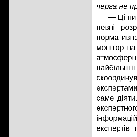
черга не п
— Ці пи
певні роз
нормативн
монітор на
атмосферно
найбільш і
скоордин
експертами
саме діяти
експертно
інформаці
експертів 