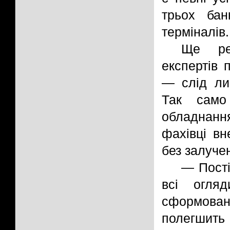
трьох бан
терміналів.
Ще реє
експертів 
— слід ли
Так само
обладнанн
фахівці вн
без залуче
— Пості
всі огля
сформовано
полегшить 