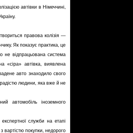
лізацією автівки в Німеччині,
Україну.
твориться правова колізія —
ику. Як показує практика, це
чо не відпрацьована система
ина «сіра» автівка, виявлена
радене авто знаходило свого
 радістю людини, яка вже й не
ий автомобіль іноземного
експертної служби на етапі
з вартістю покупки, недорого