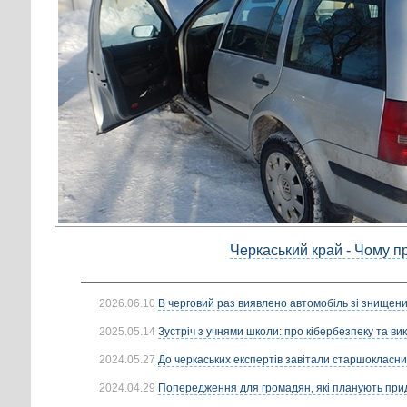
Черкаський край - Чому пр
2026.06.10
В черговий раз виявлено автомобіль зі знищени
2025.05.14
Зустріч з учнями школи: про кібербезпеку та вик
2024.05.27
До черкаських експертів завітали старшокласни
2024.04.29
Попередження для громадян, які планують прид