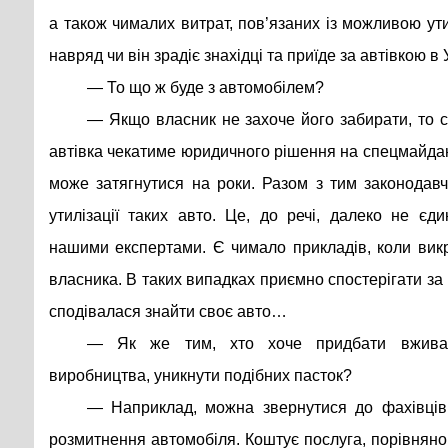
а також чималих витрат, пов’язаних із можливою ути
навряд чи він зрадіє знахідці та приїде за автівкою в 
— То що ж буде з автомобілем?
— Якщо власник не захоче його забирати, то с
автівка чекатиме юридичного рішення на спецмайданч
може затягнутися на роки. Разом з тим законодав
утилізації таких авто. Це, до речі, далеко не єд
нашими експертами. Є чимало прикладів, коли вик
власника. В таких випадках приємно спостерігати за
сподівалася знайти своє авто…
— Як же тим, хто хоче придбати вживан
виробництва, уникнути подібних пасток?
— Наприклад, можна звернутися до фахівців 
розмитнення автомобіля. Коштує послуга, порівняно 