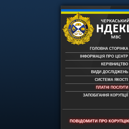
ГОЛОВНА СТОРІНКА
ІНФОРМАЦІЯ ПРО ЦЕНТР
КЕРІВНИЦТВО
ВИДИ ДОСЛІДЖЕНЬ
СИСТЕМА ЯКОСТІ
ПЛАТНІ ПОСЛУГИ
ЗАПОБІГАННЯ КОРУПЦІЇ
Черкаський НДЕКЦ МВС - Черкас
науково-дослідний експертно-
криміналістичний центр МВС Укр
- проведення всих видів судови
ПОВІДОМИТИ ПРО КОРУПЦІ
експертиз