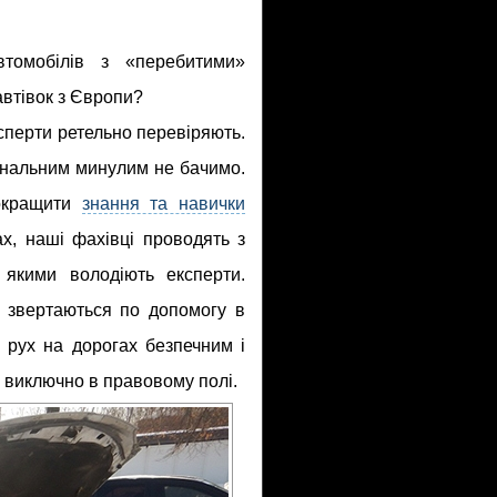
томобілів з «перебитими»
автівок з Європи?
ксперти ретельно перевіряють.
мінальним минулим не бачимо.
окращити
знання та навички
ах, наші фахівці проводять з
 якими володіють експерти.
ж звертаються по допомогу в
 рух на дорогах безпечним і
я виключно в правовому полі.