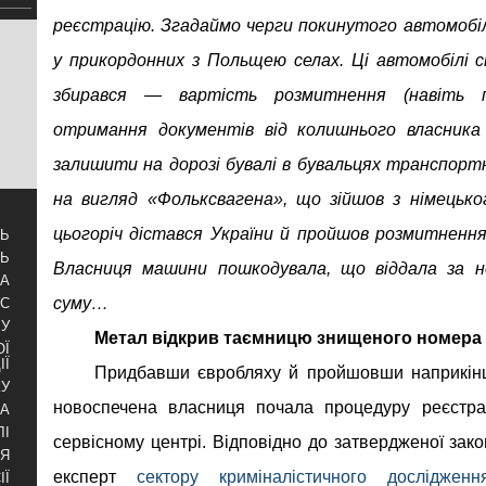
реєстрацію. Згадаймо черги покинутого автомобі
у прикордонних з Польщею селах. Ці автомобілі 
збирався — вартість розмитнення (навіть п
отримання документів від колишнього власник
залишити на дорозі бувалі в бувальцях транспортн
на вигляд «Фольксвагена», що зійшов з німецько
цьогоріч дістався України й пройшов розмитненн
ТЬ
ТЬ
Власниця машини пошкодувала, що віддала за не
ЗА
суму…
УС
БУ
Метал відкрив таємницю знищеного номера
ОЇ
ІЇ
Придбавши євробляху й пройшовши наприкінці
КУ
новоспечена власниця почала процедуру реєстра
РА
ЛІ
сервісному центрі. Відповідно до затвердженої зак
НЯ
експерт
сектору криміналістичного досліджен
ІЇ