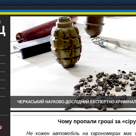
ЧЕРКАСЬКИЙ НАУКОВО-ДОСЛІДНИЙ ЕКСПЕРТНО-КРИМІНАЛ
ький
аїни
Чому пропали гроші за «сіру
х
Ю
Не кожен автомобіль на єврономерах має 