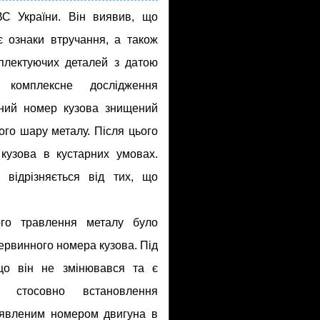
 України. Він виявив, що
є ознаки втручання, а також
мплектуючих деталей з датою
комплекс­не дослідження
нний номер кузова знищений
го шару металу. Після цього
узова в кустарних умовах.
відрізняється від тих, що
ного травлення металу було
ервинного номера кузова. Під
що він не змінювався та є
т стосовно встановлення
виявленим номером двигуна в