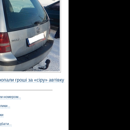
опали гроші за «сіру» автівку
м номером...
лики...
ки
бати...