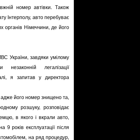
авжній номер автівки. Також
ту Інтерполу, авто перебуває
х органів Німеччини, де його
ВС України, завдяки умілому
и незаконній легалізації
лі, я запитав у директора
— адже його номер знищено та,
одному розшуку, розповідає
мцю, в якого і вкрали авто,
а 9 років експлуатації після
втомобілем, на ряд процедур,