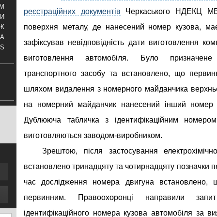
АМ
реєстраційних документів
Черкаського НДЕКЦ МВС
И
поверхня металу, де нанесений номер кузова, ма
ОК
КА
зафіксував невідповідність дати виготовлення ко
S
виготовлення автомобіля. Було призначене 
транспортного засобу та встановлено, що перви
шляхом видалення з номерного майданчика верхньо
на номерний майданчик нанесений інший номер к
Дублююча табличка з ідентифікаційним номером 
виготовляються заводом-виробником.
Зрештою, після застосування електрохіміч
встановлено тринадцяту та чотирнадцяту позначки п
час дослідження номера двигуна встановлено, 
первинним. Правоохоронці направили запи
ідентифікаційного номера кузова автомобіля за 