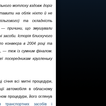
льного мотлоху вздовж доріг
ставити на облік ніхто й не
ільгового) та складність
а — причини, що змушували
і засоби. Історія блискучого
го конвеєра в 2004 році та
я, — теж із сумним фіналом.
ї посередникам кругленьку
 січня всі митні процедури,
ції автомобіля в обласному
оном процедури, його оглянув
ня транспортних засобів і