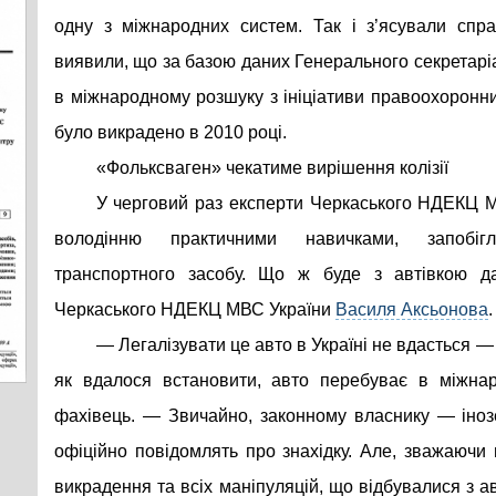
одну з міжнародних систем. Так і з’ясували спр
виявили, що за базою даних Генерального секретаріа
в міжнародному розшуку з ініціативи правоохоронни
було викрадено в 2010 році.
«Фольксваген» чекатиме вирішення колізії
У черговий раз експерти Черкаського НДЕКЦ М
володінню практичними навичками, запобігл
транспортного засобу. Що ж буде з автівкою да
Черкаського НДЕКЦ МВС України
Василя Аксьонова
.
— Легалізувати це авто в Україні не вдасться 
як вдалося встановити, авто перебуває в міжнар
фахівець. — Звичайно, законному власнику — інозе
офіційно повідомлять про знахідку. Але, зважаючи н
викрадення та всіх маніпуляцій, що відбувалися з а