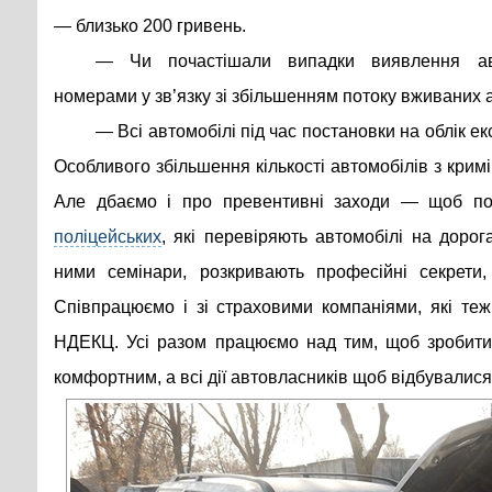
— близько 200 гривень.
— Чи почастішали випадки виявлення ав
номерами у зв’язку зі збільшенням потоку вживаних 
— Всі автомобілі під час постановки на облік е
Особливого збільшення кількості автомобілів з кри
Але дбаємо і про превентивні заходи — щоб п
поліцейських
, які перевіряють автомобілі на дорог
ними семінари, розкривають професійні секрети,
Співпрацюємо і зі страховими компаніями, які те
НДЕКЦ. Усі разом працюємо над тим, щоб зробити
комфортним, а всі дії автовласників щоб відбувалис