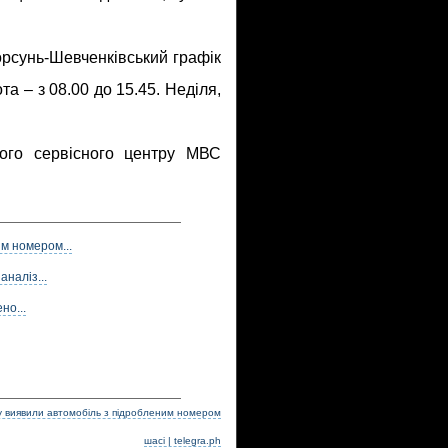
орсунь-Шевченківський графік
ота – з 08.00 до 15.45. Неділя,
ного сервісного центру МВС
м номером...
аналіз...
но...
у виявили автомобіль з підробленим номером
шасі | telegra.ph