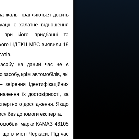
на жаль, трапляються досить
уації є халатне відношення
в при його придбанні та
ського НДЕКЦ МВС виявили 18
атів.
 засобу на даний час не є
засобу, крім автомобілів, які
– звірення ідентифікаційних
начення їх достовірності, за
кспертного дослідження. Якщо
йтися без допомоги експерта.
томобіля марки КАМАЗ 43105
що в місті Черкаси. Під час