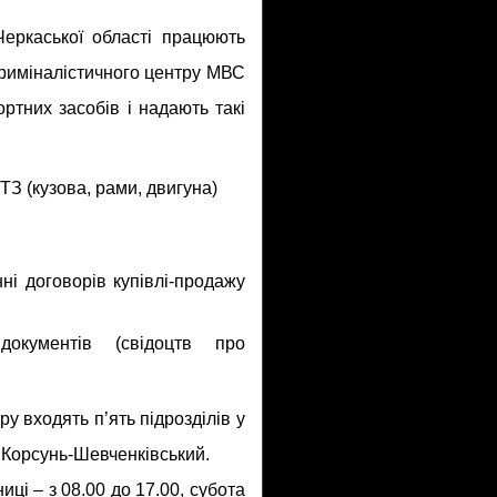
Черкаської області працюють
криміналістичного центру МВС
ртних засобів і надають такі
ТЗ (кузова, рами, двигуна)
ні договорів купівлі-продажу
документів (свідоцтв про
у входять п’ять підрозділів у
і Корсунь-Шевченківський.
иці – з 08.00 до 17.00, субота