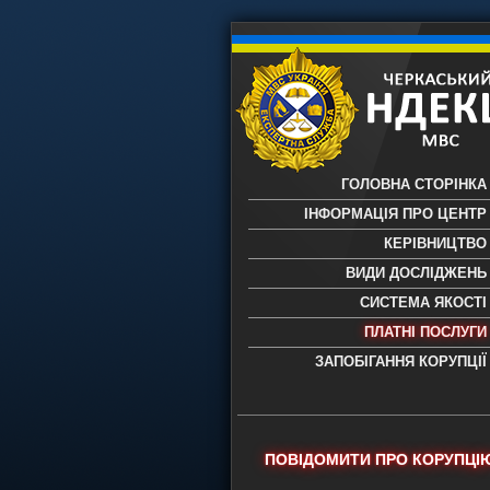
ГОЛОВНА СТОРІНКА
ІНФОРМАЦІЯ ПРО ЦЕНТР
КЕРІВНИЦТВО
ВИДИ ДОСЛІДЖЕНЬ
СИСТЕМА ЯКОСТІ
ПЛАТНІ ПОСЛУГИ
ЗАПОБІГАННЯ КОРУПЦІЇ
Черкаський НДЕКЦ МВС - Черкас
науково-дослідний експертно-
криміналістичний центр МВС Укр
- проведення всих видів судови
ПОВІДОМИТИ ПРО КОРУПЦІ
експертиз