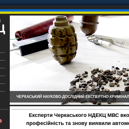
ЧЕРКАСЬКИЙ НАУКОВО-ДОСЛІДНИЙ ЕКСПЕРТНО-КРИМІНАЛ
ький
аїни
Експерти Черкаського НДЕКЦ МВС вко
х
Ю
професійність та знову виявили автом