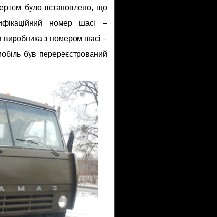
пертом було встановлено, що
тифікаційний номер шасі –
а виробника з номером шасі –
мобіль був перереєстрований