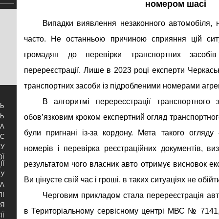
номером шасі
Випадки виявлення незаконного автомобіля, 
часто. Не останньою причиною сприяння цій сит
громадян до перевірки транспортних засобі
перереєстрації. Лише в 2023 році експерти Черка
транспортних засоби із підробленими номерами агрег
В алгоритмі перереєстрації транспортного
ТЬ
ТЬ
обов’язковим кроком експертний огляд транспортного 
ЗА
були пригнані із-за кордону. Мета такого огляду 
УС
БУ
номерів і перевірка реєстраційних документів, виз
ОЇ
результатом чого власник авто отримує висновок е
ІЇ
КУ
Ви цінуєте свій час і гроші, в таких ситуаціях не обі
РА
Черговим прикладом стала перереєстрація ав
ЛІ
НЯ
в Територіальному сервісному центрі МВС № 7141, 
ІЇ