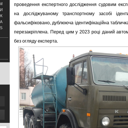
АМ
проведення експертного дослідження судовим екс
И
на досліджуваному транспортному засобі іден
ОК
КА
фальсифіковано, дублююча ідентифікаційна табличк
S
перезакріплена. Перед цим у 2023 році даний авто
без огляду експерта.