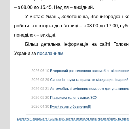
– з 08.00 до 15.45. Неділя – вихідний.
У містах: Умань, Золотоноша, Звенигородка і К
роботи: з вівторка до п’ятниці – з 08.00 до 17.00, суб
понеділок – вихідні.
Більш детальна інформація на сайті Голов
України за
посиланням
.
2026.06.10
В черговий раз виявлено автомобіль зі знищени
2026.05.29
Синергія науки та права: як міждисциплінарний 
2026.05.21
Автомобіль зі зміненим номером двигуна виявле
2026.05.20
Підтримка колег у лавах ЗСУ
2026.04.30
Купуйте авто безпечно!!!
Експерти Черкаського НДЕКЦ МВС вкотре показали свою професійність та знов