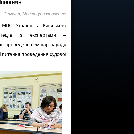
рішення»
Семінар
,
Мистецтвознавство
 МВС України та Київського
истецтв з експертами –
о проведено семінар-нараду
і питання проведення судової
.