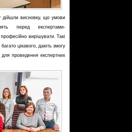
у дійшли висновку, що умови
лять перед експертами-
і професійно вирішувати. Такі
багато цікавого, дають змогу
ні для проведення експертних