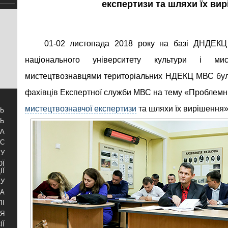
експертизи та шляхи їх ви
01-02 листопада 2018 року на базі ДНДЕКЦ
національного університету культури і м
мистецтвознавцями територіальних НДЕКЦ МВС бул
фахівців Експертної служби МВС на тему «Проблемн
мистецтвознавчої експертизи
та шляхи їх вирішення»
ТЬ
ТЬ
ЗА
УС
БУ
ОЇ
ІЇ
КУ
РА
ЛІ
НЯ
ІЇ