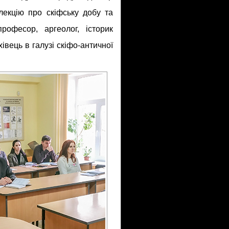
лекцію про скіфську добу та
професор, аргеолог, історик
івець в галузі скіфо-античної