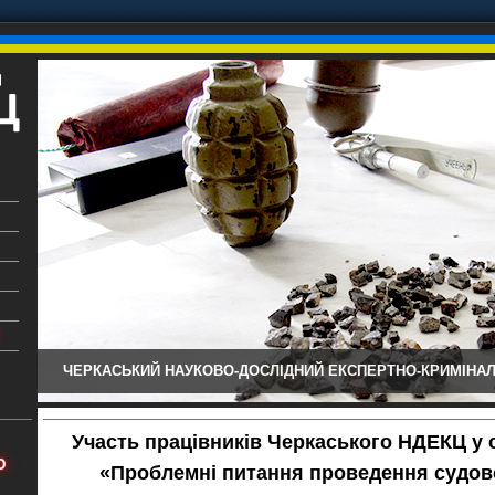
ЧЕРКАСЬКИЙ НАУКОВО-ДОСЛІДНИЙ ЕКСПЕРТНО-КРИМІНАЛ
ький
аїни
Участь працівників Черкаського НДЕКЦ у с
х
Ю
«Проблемні питання проведення судов