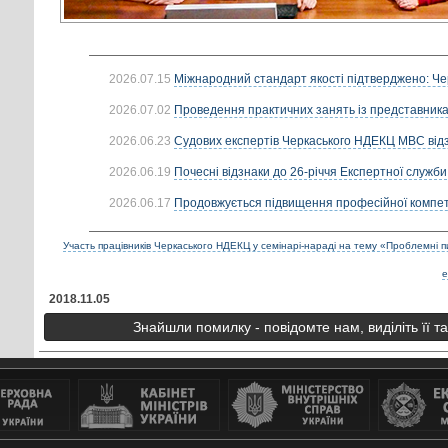
2026.07.15
Міжнародний стандарт якості підтверджено: Че
2026.07.02
Проведення практичних занять із представник
2026.06.23
Судових експертів Черкаського НДЕКЦ МВС від
2026.06.19
Почесні відзнаки до 26-річчя Експертної служби
2026.06.17
Продовжується підвищення професійної компете
Участь працівників Черкаського НДЕКЦ у семінарі-нараді на тему «Проблемні 
е
2018.11.05
Знайшли помилку - повідомте нам, виділіть її т