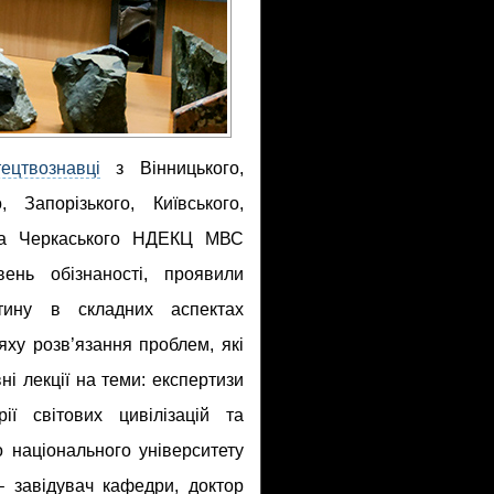
ецтвознавці
з Вінницького,
, Запорізького, Київського,
 та Черкаського НДЕКЦ МВС
ень обізнаності, проявили
стину в складних аспектах
яху розв’язання проблем, які
ні лекції на теми: експертизи
рії світових цивілізацій та
о національного університету
– завідувач кафедри, доктор