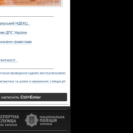
ркаський НДЕКЦ...
ами ДПС України
значено грамотами
нтності...
питання проведення судової мистецтвознавчої
кспертизи та шляхи їх вирішення» | telegra.ph
а натисніть
Ctrl+Enter