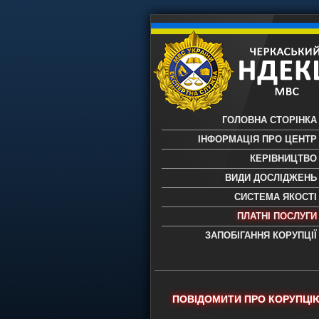
ГОЛОВНА СТОРІНКА
ІНФОРМАЦІЯ ПРО ЦЕНТР
КЕРІВНИЦТВО
ВИДИ ДОСЛІДЖЕНЬ
СИСТЕМА ЯКОСТІ
ПЛАТНІ ПОСЛУГИ
ЗАПОБІГАННЯ КОРУПЦІЇ
Черкаський НДЕКЦ МВС - Черкас
науково-дослідний експертно-
криміналістичний центр МВС Укр
- проведення всих видів судови
ПОВІДОМИТИ ПРО КОРУПЦІ
експертиз