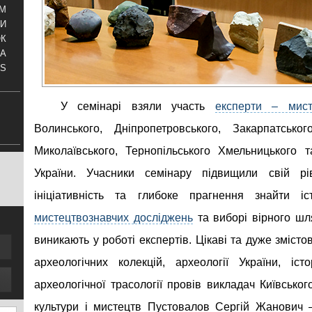
АМ
И
ОК
КА
S
У семінарі взяли участь
експерти – мист
Волинського, Дніпропетровського, Закарпатського
Миколаївського, Тернопільського Хмельницького
України. Учасники семінару підвищили свій рів
ініціативність та глибоке прагнення знайти і
мистецтвознавчих досліджень
та виборі вірного шл
виникають у роботі експертів. Цікаві та дуже змістов
археологічних колекцій, археології України, істо
археологічної трасології провів викладач Київськог
культури і мистецтв Пустовалов Сергій Жанович 