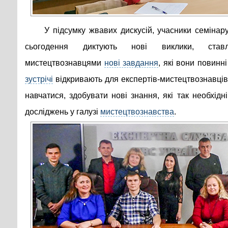
У підсумку жвавих дискусій, учасники семінар
сьогодення диктують нові виклики, став
мистецтвознавцями
нові завдання
, які вони повинн
зустрічі
відкривають для експертів-мистецтвознавців 
навчатися, здобувати нові знання, які так необхід
досліджень у галузі
мистецтвознавства
.