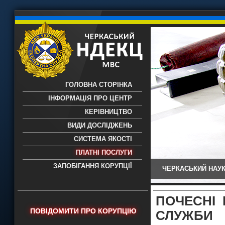
ГОЛОВНА СТОРІНКА
ІНФОРМАЦІЯ ПРО ЦЕНТР
КЕРІВНИЦТВО
ВИДИ ДОСЛІДЖЕНЬ
СИСТЕМА ЯКОСТІ
ПЛАТНІ ПОСЛУГИ
ЗАПОБІГАННЯ КОРУПЦІЇ
ЧЕРКАСЬКИЙ НАУК
Черкаський НДЕКЦ МВС - Черкаський
науково-дослідний експертно-
криміналістичний центр МВС України
ПОЧЕСНІ 
- проведення всих видів судових
ПОВІДОМИТИ ПРО КОРУПЦІЮ
СЛУЖБИ
експертиз