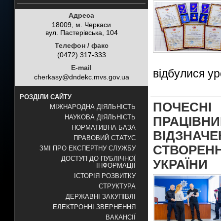
Адреса
18009, м. Черкаси
вул. Пастерівська, 104
Телефон / факс
(0472) 317-333
E-mail
відбулися ур
cherkasy@dndekc.mvs.gov.ua
РОЗДІЛИ САЙТУ
ПОЧЕСНІ
МІЖНАРОДНА ДІЯЛЬНІСТЬ
НАУКОВА ДІЯЛЬНІСТЬ
ПРАЦІВН
НОРМАТИВНА БАЗА
ВІДЗНАЧ
ПРАВОВИЙ СТАТУС
СТВОРЕ
ЗМІ ПРО ЕКСПЕРТНУ СЛУЖБУ
ДОСТУП ДО ПУБЛІЧНОЇ
УКРАЇНИ
ІНФОРМАЦІЇ
ІСТОРІЯ РОЗВИТКУ
СТРУКТУРА
ДЕРЖАВНІ ЗАКУПІВЛІ
ЕЛЕКТРОННІ ЗВЕРНЕННЯ
ВАКАНСІЇ