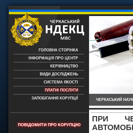
ГОЛОВНА СТОРІНКА
ІНФОРМАЦІЯ ПРО ЦЕНТР
КЕРІВНИЦТВО
ВИДИ ДОСЛІДЖЕНЬ
СИСТЕМА ЯКОСТІ
ПЛАТНІ ПОСЛУГИ
ЗАПОБІГАННЯ КОРУПЦІЇ
ЧЕРКАСЬКИЙ НАУК
Черкаський НДЕКЦ МВС - Черкаський
науково-дослідний експертно-
криміналістичний центр МВС України
ПРИ ЧЕ
- проведення всих видів судових
ПОВІДОМИТИ ПРО КОРУПЦІЮ
АВТОМОБІ
експертиз