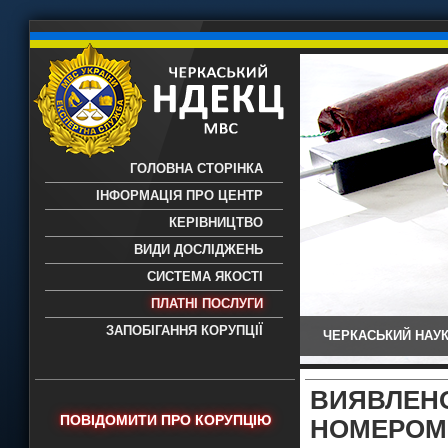
ГОЛОВНА СТОРІНКА
ІНФОРМАЦІЯ ПРО ЦЕНТР
КЕРІВНИЦТВО
ВИДИ ДОСЛІДЖЕНЬ
СИСТЕМА ЯКОСТІ
ПЛАТНІ ПОСЛУГИ
ЗАПОБІГАННЯ КОРУПЦІЇ
ЧЕРКАСЬКИЙ НАУК
Черкаський НДЕКЦ МВС - Черкаський
науково-дослідний експертно-
криміналістичний центр МВС України
ВИЯВЛЕ
- проведення всих видів судових
ПОВІДОМИТИ ПРО КОРУПЦІЮ
НОМЕРОМ
експертиз