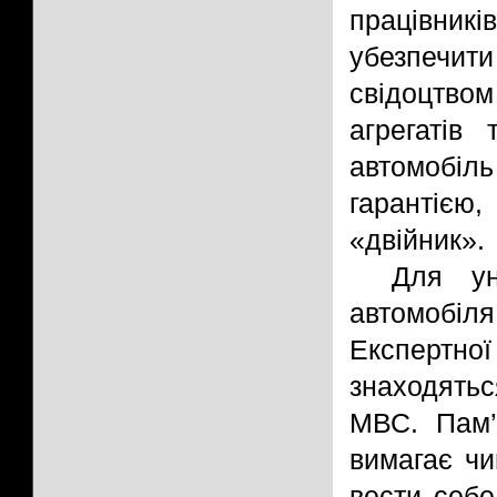
працівник
убезпечи
свідоцтво
агрегатів
автомобіл
гарантіє
«двійник».
Для ун
автомобіля
Експертн
знаходять
МВС. Пам’
вимагає чи
вести себе