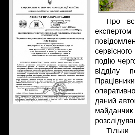
Про вс
експерт
повідомл
сервісного
подію черг
відділу п
Працівники
оперативно
даний авто
майданчик
розслідува
Тільк