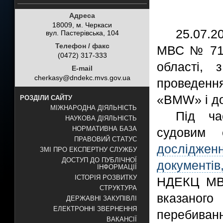
Адреса
18009, м. Черкаси
25.07.2
вул. Пастерівська, 104
Телефон / факс
МВС № 7143
(0472) 317-333
області, 
E-mail
cherkasy@dndekc.mvs.gov.ua
проведенн
«BMW» і до
РОЗДІЛИ САЙТУ
МІЖНАРОДНА ДІЯЛЬНІСТЬ
Під ча
НАУКОВА ДІЯЛЬНІСТЬ
НОРМАТИВНА БАЗА
судовим
ПРАВОВИЙ СТАТУС
дослідженн
ЗМІ ПРО ЕКСПЕРТНУ СЛУЖБУ
ДОСТУП ДО ПУБЛІЧНОЇ
документі
ІНФОРМАЦІЇ
ІСТОРІЯ РОЗВИТКУ
НДЕКЦ МВС
СТРУКТУРА
вказано
ДЕРЖАВНІ ЗАКУПІВЛІ
ЕЛЕКТРОННІ ЗВЕРНЕННЯ
перебива
ВАКАНСІЇ