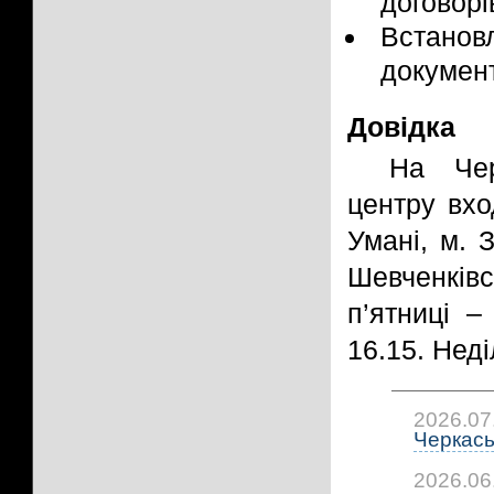
договорі
Встано
документ
Довідка
На Чер
центру вхо
Умані, м. 
Шевченків
п’ятниці –
16.15. Неді
2026.07
Черкась
2026.06