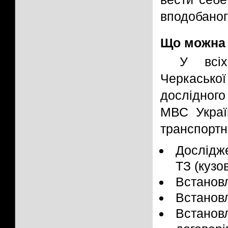
вподобаног
Що можна 
У всіх
Черкасько
дослідног
МВС Украї
транспортни
Дослідже
ТЗ (кузо
Встанов
Встанов
Встановл