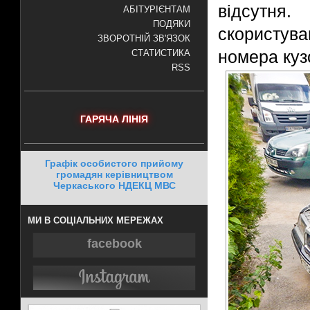
відсутня.
АБІТУРІЄНТАМ
ПОДЯКИ
скористува
ЗВОРОТНІЙ ЗВ'ЯЗОК
номера куз
СТАТИСТИКА
RSS
ГАРЯЧА ЛІНІЯ
Графік особистого прийому
громадян керівництвом
Черкаського НДЕКЦ МВС
МИ В СОЦІАЛЬНИХ МЕРЕЖАХ
facebook