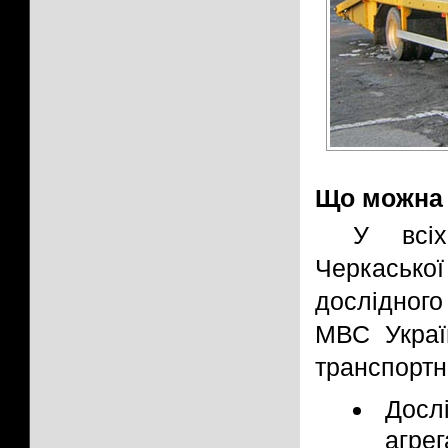
Що можна 
У всіх
Черкасько
дослідног
МВС Украї
транспортни
Досл
агрег