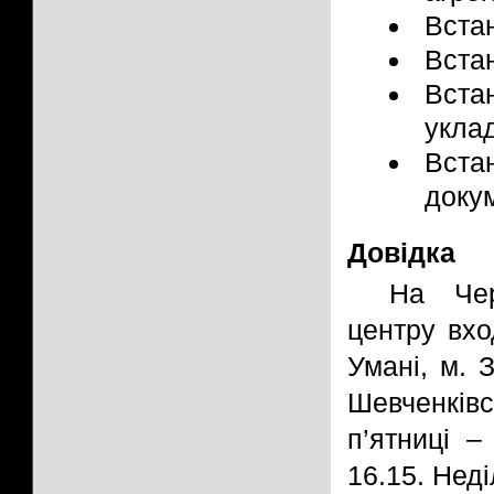
Вста
Вста
Вста
уклад
Вста
докум
Довідка
На Чер
центру вхо
Умані, м. 
Шевченків
п’ятниці –
16.15. Неді