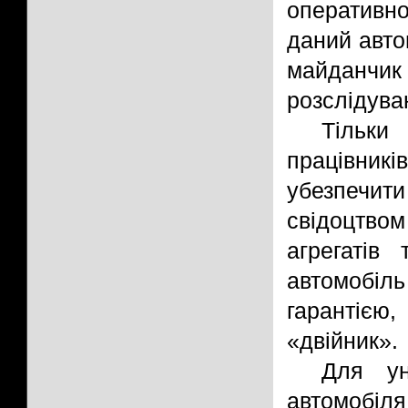
оперативно
даний авто
майданчик
розслідува
Тільк
працівник
убезпечи
свідоцтво
агрегатів
автомобіл
гарантіє
«двійник».
Для ун
автомобіля