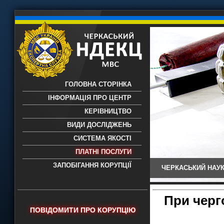
ГОЛОВНА СТОРІНКА
ІНФОРМАЦІЯ ПРО ЦЕНТР
КЕРІВНИЦТВО
ВИДИ ДОСЛІДЖЕНЬ
СИСТЕМА ЯКОСТІ
ПЛАТНІ ПОСЛУГИ
ЗАПОБІГАННЯ КОРУПЦІЇ
ЧЕРКАСЬКИЙ НАУК
Черкаський НДЕКЦ МВС - Черкаський
науково-дослідний експертно-
криміналістичний центр МВС України
При черг
- проведення всих видів судових
ПОВІДОМИТИ ПРО КОРУПЦІЮ
експертиз