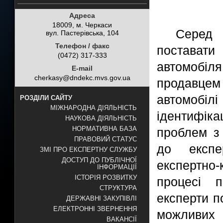
Адреса
18009, м. Черкаси
Серед 
вул. Пастерівська, 104
Телефон / факс
постават
(0472) 317-333
автомобіля
E-mail
cherkasy@dndekc.mvs.gov.ua
продавцем
автомоб
РОЗДІЛИ САЙТУ
МІЖНАРОДНА ДІЯЛЬНІСТЬ
ідентифі
НАУКОВА ДІЯЛЬНІСТЬ
НОРМАТИВНА БАЗА
проблем з
ПРАВОВИЙ СТАТУС
до експер
ЗМІ ПРО ЕКСПЕРТНУ СЛУЖБУ
ДОСТУП ДО ПУБЛІЧНОЇ
експертно-
ІНФОРМАЦІЇ
ІСТОРІЯ РОЗВИТКУ
процесі п
СТРУКТУРА
експерти п
ДЕРЖАВНІ ЗАКУПІВЛІ
ЕЛЕКТРОННІ ЗВЕРНЕННЯ
можливи
ВАКАНСІЇ