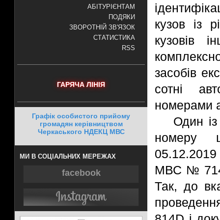
ідентифіка
АБІТУРІЄНТАМ
ПОДЯКИ
кузов із р
ЗВОРОТНІЙ ЗВ'ЯЗОК
кузовів і
СТАТИСТИКА
RSS
комплекс
засобів е
ГАРЯЧА ЛІНІЯ
сотні авт
номерами а
Графік особистого прийому
Один із
громадян керівництвом
Черкаського НДЕКЦ МВС
номеру ш
05.12.201
МИ В СОЦІАЛЬНИХ МЕРЕЖАХ
МВС № 7142
facebook
Так, до в
проведення
814D і док