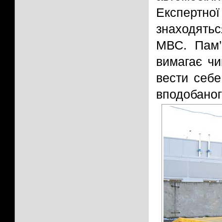
Експертн
знаходять
МВС. Пам’
вимагає чи
вести себе
вподобаног