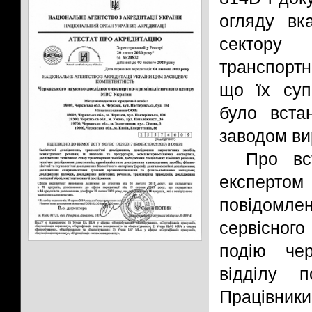
огляду вк
сектору
транспортн
що їх суп
було вста
заводом ви
Про вс
експерт
повідомл
сервісного
подію чер
відділу п
Працівники