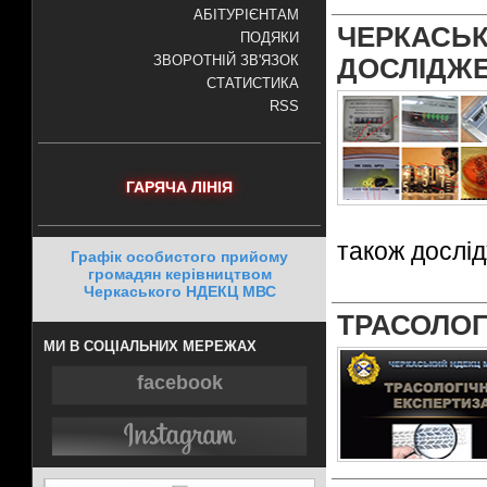
АБІТУРІЄНТАМ
ЧЕРКАСЬ
ПОДЯКИ
ЗВОРОТНІЙ ЗВ'ЯЗОК
ДОСЛІДЖЕ
СТАТИСТИКА
RSS
ГАРЯЧА ЛІНІЯ
також дослі
Графік особистого прийому
громадян керівництвом
Черкаського НДЕКЦ МВС
ТРАСОЛОГ
МИ В СОЦІАЛЬНИХ МЕРЕЖАХ
facebook