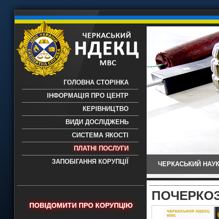
ГОЛОВНА СТОРІНКА
ІНФОРМАЦІЯ ПРО ЦЕНТР
КЕРІВНИЦТВО
ВИДИ ДОСЛІДЖЕНЬ
СИСТЕМА ЯКОСТІ
ПЛАТНІ ПОСЛУГИ
ЗАПОБІГАННЯ КОРУПЦІЇ
ЧЕРКАСЬКИЙ НАУК
Черкаський НДЕКЦ МВС - Черкаський
науково-дослідний експертно-
криміналістичний центр МВС України
ПОЧЕРКО
- проведення всих видів судових
ПОВІДОМИТИ ПРО КОРУПЦІЮ
експертиз