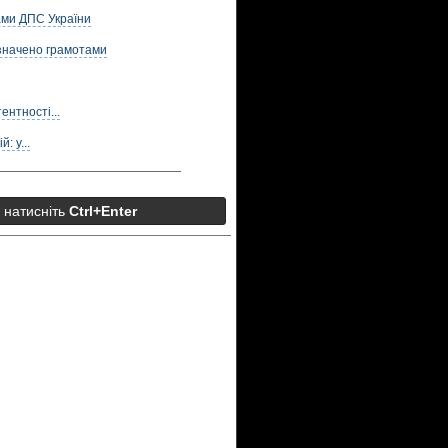
ами ДПС України
значено грамотами
нтності...
: у...
а натисніть
Ctrl+Enter