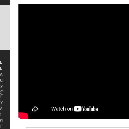
ТЬ
ТЬ
ЗА
УС
БУ
ОЇ
ІЇ
КУ
РА
ЛІ
НЯ
ІЇ