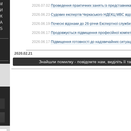
АМ
2026.07.02
Проведення практичних занять із представник
И
2026.06.23
Судових експертів Черкаського НДЕКЦ МВС від
ОК
КА
2026.06.19
Почесні відзнаки до 26-річчя Експертної служби
S
2026.06.17
Продовжується підвищення професійної компете
2026.06.17
Підвищення готовності до надзвичайних ситуацій
2020.02.21
Знайшли помилку - повідомте нам, виділіть її т