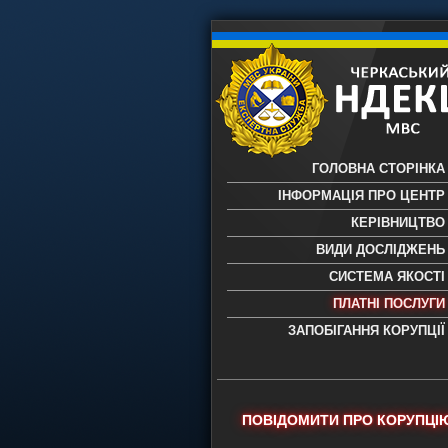
ГОЛОВНА СТОРІНКА
ІНФОРМАЦІЯ ПРО ЦЕНТР
КЕРІВНИЦТВО
ВИДИ ДОСЛІДЖЕНЬ
СИСТЕМА ЯКОСТІ
ПЛАТНІ ПОСЛУГИ
ЗАПОБІГАННЯ КОРУПЦІЇ
Черкаський НДЕКЦ МВС - Черкас
науково-дослідний експертно-
криміналістичний центр МВС Укр
- проведення всих видів судови
ПОВІДОМИТИ ПРО КОРУПЦІ
експертиз