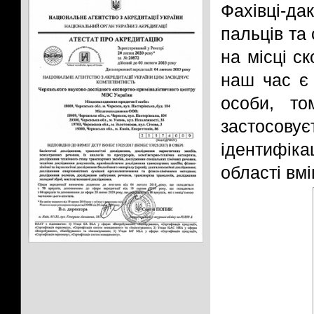
Фахівці-д
пальців та
на місці ск
наш час є 
особи, то
застосову
ідентифіка
області вмі