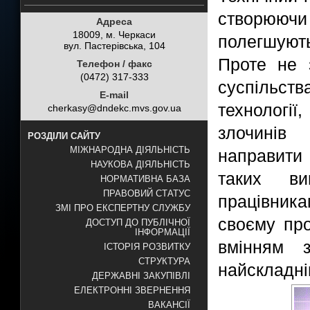
створююч
Адреса
18009, м. Черкаси
полегшуют
вул. Пастерівська, 104
Проте не 
Телефон / факс
(0472) 317-333
суспільств
E-mail
технологі
cherkasy@dndekc.mvs.gov.ua
злочинів
РОЗДІЛИ САЙТУ
МІЖНАРОДНА ДІЯЛЬНІСТЬ
направити 
НАУКОВА ДІЯЛЬНІСТЬ
таких ви
НОРМАТИВНА БАЗА
ПРАВОВИЙ СТАТУС
працівника
ЗМІ ПРО ЕКСПЕРТНУ СЛУЖБУ
своєму про
ДОСТУП ДО ПУБЛІЧНОЇ
ІНФОРМАЦІЇ
вмінням з
ІСТОРІЯ РОЗВИТКУ
СТРУКТУРА
найскладні
ДЕРЖАВНІ ЗАКУПІВЛІ
ЕЛЕКТРОННІ ЗВЕРНЕННЯ
ВАКАНСІЇ