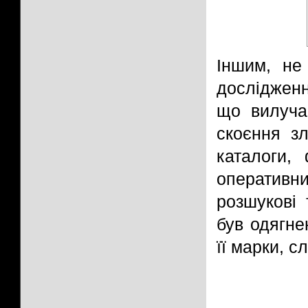
Іншим, не
дослідженн
що вилуча
скоєння зл
каталоги,
оператив
розшукові 
був одягне
її марки, с