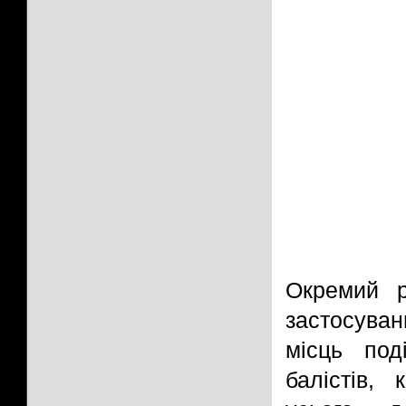
Окремий р
застосува
місць под
балістів,