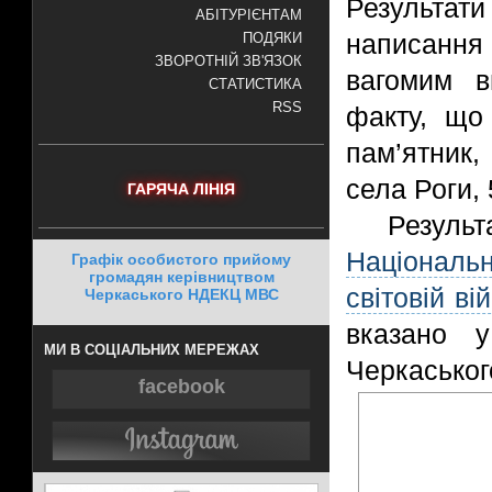
Результа
АБІТУРІЄНТАМ
написання 
ПОДЯКИ
ЗВОРОТНІЙ ЗВ'ЯЗОК
вагомим в
СТАТИСТИКА
RSS
факту, що
пам’ятник,
села Роги, 
ГАРЯЧА ЛІНІЯ
Результ
Національ
Графік особистого прийому
громадян керівництвом
світовій вій
Черкаського НДЕКЦ МВС
вказано у
МИ В СОЦІАЛЬНИХ МЕРЕЖАХ
Черкасько
facebook