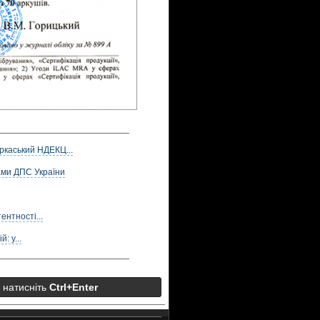
ркаський НДЕКЦ...
ами ДПС України
нтності...
: у...
а натисніть
Ctrl+Enter