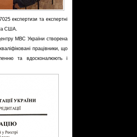
7025 експертизи та експертні
 та США.
центру МВС України створена
кваліфіковані працівники, що
еленню та вдосконалюють і