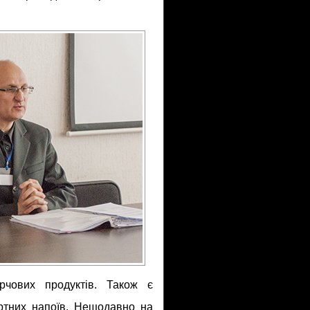
рчових продуктів. Також є
иртних напоїв. Нещодавно на