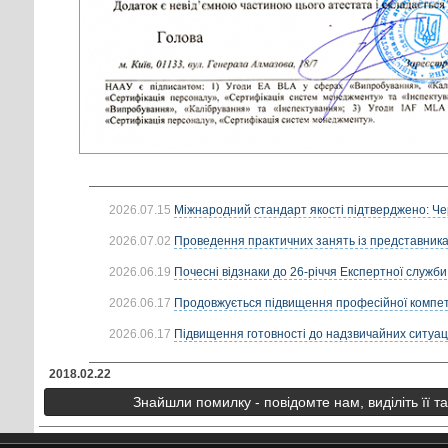
2026.07.15
Міжнародний стандарт якості підтверджено: Че
2026.07.02
Проведення практичних занять із представник
2026.06.19
Почесні відзнаки до 26-річчя Експертної служби
2026.06.17
Продовжується підвищення професійної компете
2026.06.17
Підвищення готовності до надзвичайних ситуацій
2018.02.22
Знайшли помилку - повідомте нам, виділіть її т