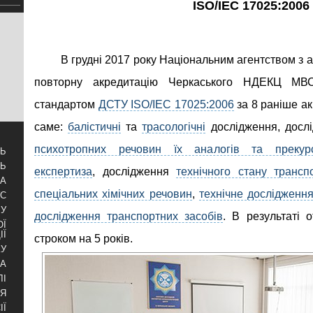
ISO/IEC 17025:2006
В грудні 2017 року Національним агентством з 
повторну акредитацію Черкаського НДЕКЦ МВ
стандартом
ДСТУ ISO/IEC 17025:2006
за 8 раніше а
саме:
балістичні
та
трасологічні
дослідження, досл
психотропних речовин їх аналогів та прекурс
ТЬ
ТЬ
експертиза
, дослідження
технічного стану трансп
ЗА
спеціальних хімічних речовин
,
технічне дослідженн
УС
БУ
дослідження транспортних засобів
. В результаті 
ОЇ
ІЇ
строком на 5 років.
КУ
РА
ЛІ
НЯ
ІЇ