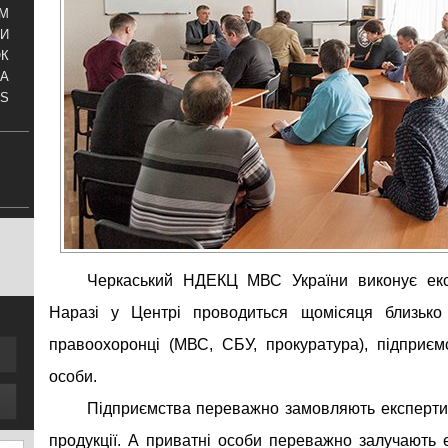
АМ
И
ОК
КА
S
Черкаський НДЕКЦ МВС України виконує ек
Наразі у Центрі проводиться щомісяця близько 
правоохоронці (МВС, СБУ, прокуратура), підприємс
особи.
Підприємства переважно замовляють експертизи
продукції. А приватні особи переважно залучають 