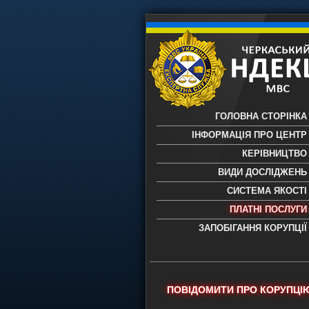
ГОЛОВНА СТОРІНКА
ІНФОРМАЦІЯ ПРО ЦЕНТР
КЕРІВНИЦТВО
ВИДИ ДОСЛІДЖЕНЬ
СИСТЕМА ЯКОСТІ
ПЛАТНІ ПОСЛУГИ
ЗАПОБІГАННЯ КОРУПЦІЇ
Черкаський НДЕКЦ МВС - Черкас
науково-дослідний експертно-
криміналістичний центр МВС Укр
- проведення всих видів судови
ПОВІДОМИТИ ПРО КОРУПЦІ
експертиз