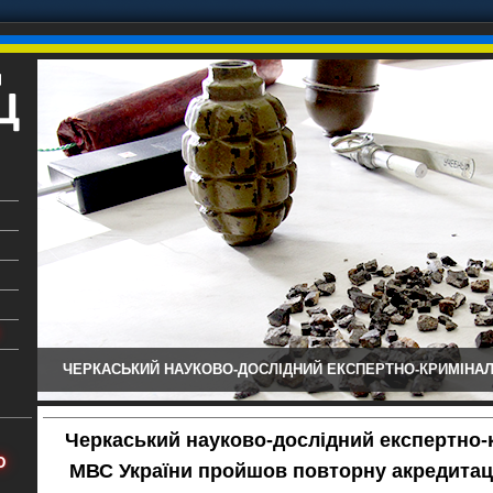
ЧЕРКАСЬКИЙ НАУКОВО-ДОСЛІДНИЙ ЕКСПЕРТНО-КРИМІНАЛ
ький
аїни
Черкаський науково-дослідний експертно-
х
Ю
МВС України пройшов повторну акредитац