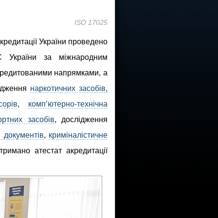
ISO 17025
акредитації України проведено
С України за міжнародним
кредитованими напрямками, а
ідження
наркотичних засобів,
орів
,
комп’ютерно-технічна
ортних засобів
, дослідження
я документів
,
криміналістичне
отримано атестат акредитації