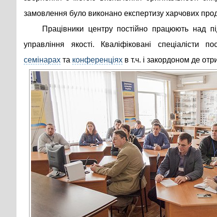
замовлення було виконано експертизу харчових проду
Працівники центру постійно працюють над п
управління якості. Кваліфіковані спеціалісти п
семінарах
та
конференціях
в т.ч. і закордоном де от