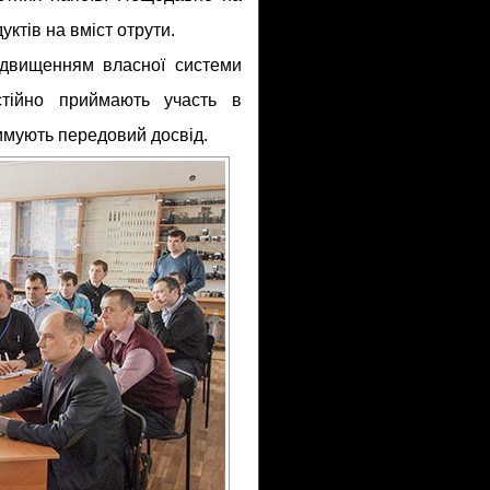
ктів на вміст отрути.
ідвищенням власної системи
остійно приймають участь в
римують передовий досвід.