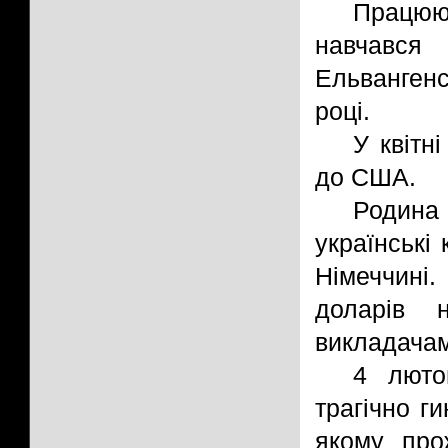
Працююч
навчавс
Ельвангенс
році.
У квітн
до США.
Родина
українські 
Німеччині
доларів 
викладачам
4 люто
трагічно ги
якому про