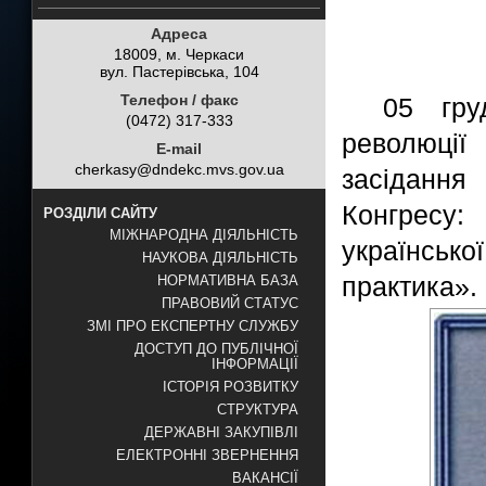
Адреса
18009, м. Черкаси
вул. Пастерівська, 104
Телефон / факс
05 гру
(0472) 317-333
революції
E-mail
cherkasy@dndekc.mvs.gov.ua
засіданн
Конгресу:
РОЗДІЛИ САЙТУ
МІЖНАРОДНА ДІЯЛЬНІСТЬ
української
НАУКОВА ДІЯЛЬНІСТЬ
практика».
НОРМАТИВНА БАЗА
ПРАВОВИЙ СТАТУС
ЗМІ ПРО ЕКСПЕРТНУ СЛУЖБУ
ДОСТУП ДО ПУБЛІЧНОЇ
ІНФОРМАЦІЇ
ІСТОРІЯ РОЗВИТКУ
СТРУКТУРА
ДЕРЖАВНІ ЗАКУПІВЛІ
ЕЛЕКТРОННІ ЗВЕРНЕННЯ
ВАКАНСІЇ