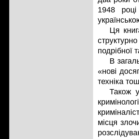
1948 році
українсько
Ця книг
структурно
подрібної т
В загал
«нові дося
техніка то
Також у
кримінолог
криміналіс
місця злоч
розслідува