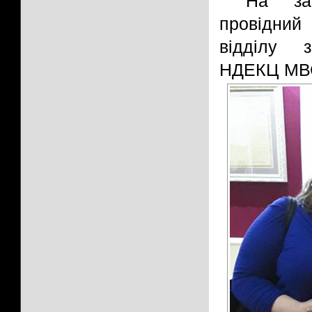
На за
провідний 
відділу з
НДЕКЦ МВС