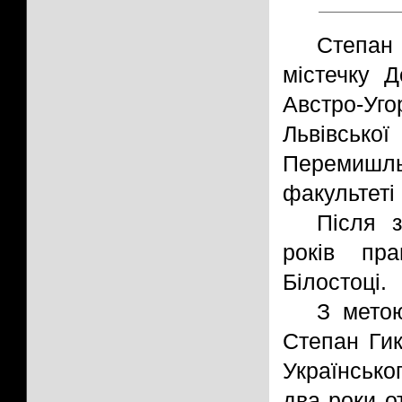
Степан 
містечку 
Австро-Уг
Львівської
Перемишльс
факультеті 
Після з
років пр
Білостоці.
З метою
Степан Гик
Українсько
два роки о