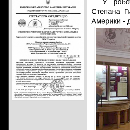
У робо
Степана Ги
Америки - д