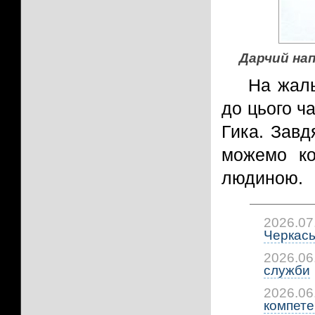
Дарчий нап
На жаль
до цього ч
Гика. Завд
можемо ко
людиною.
2026.07
Черкась
2026.06
служби
2026.06
компетен