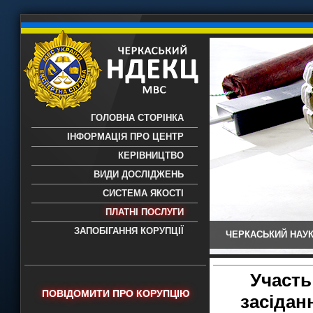
ГОЛОВНА СТОРІНКА
ІНФОРМАЦІЯ ПРО ЦЕНТР
КЕРІВНИЦТВО
ВИДИ ДОСЛІДЖЕНЬ
СИСТЕМА ЯКОСТІ
ПЛАТНІ ПОСЛУГИ
ЗАПОБІГАННЯ КОРУПЦІЇ
ЧЕРКАСЬКИЙ НАУК
Черкаський НДЕКЦ МВС - Черкаський
науково-дослідний експертно-
криміналістичний центр МВС України
Участь
- проведення всих видів судових
ПОВІДОМИТИ ПРО КОРУПЦІЮ
засідан
експертиз