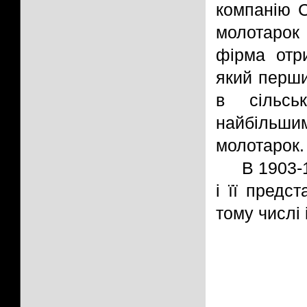
компанію C
молотарок
фірма отр
який перши
в сільсь
найбільш
молотарок.
В 1903-
і її предс
тому числі 