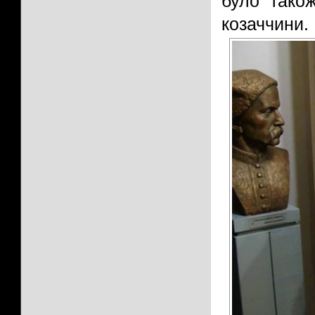
було тако
козаччини.