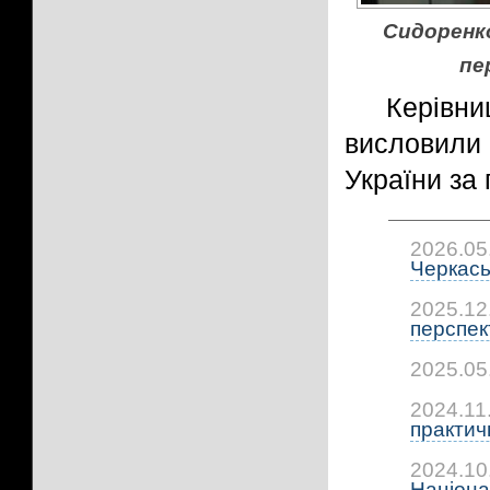
Сидоренко
пе
Керівн
висловил
України за
2026.05
Черкась
2025.12
перспект
2025.05
2024.11
практичн
2024.10
Націона