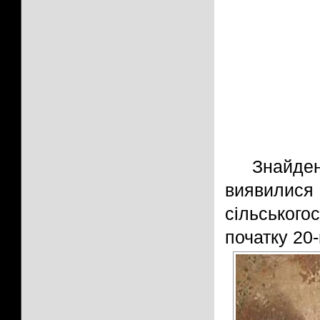
Знайден
виявилис
сільськог
початку 20-