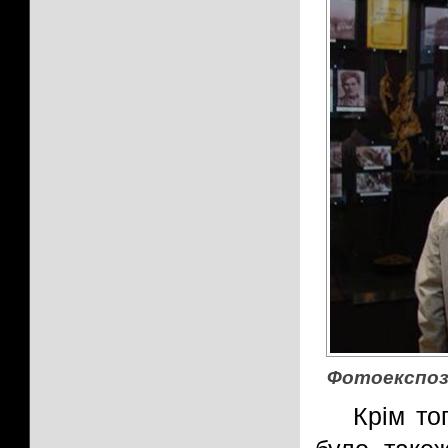
Фотоекспози
Крім то