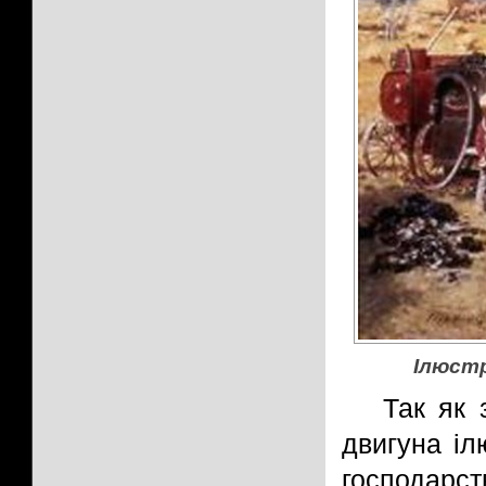
Ілюстр
Так як 
двигуна іл
господарс