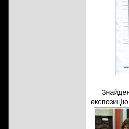
Знайде
експозицію