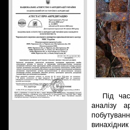
Під ча
аналізу а
побутуванн
винахідни