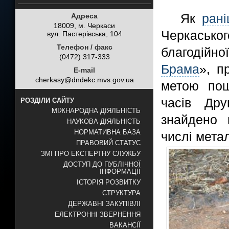
Як
ран
Адреса
18009, м. Черкаси
Черкась
вул. Пастерівська, 104
Телефон / факс
благодійно
(0472) 317-333
Брама
», п
E-mail
cherkasy@dndekc.mvs.gov.ua
метою пош
часів Дру
РОЗДІЛИ САЙТУ
МІЖНАРОДНА ДІЯЛЬНІСТЬ
знайдено 
НАУКОВА ДІЯЛЬНІСТЬ
НОРМАТИВНА БАЗА
числі мета
ПРАВОВИЙ СТАТУС
ЗМІ ПРО ЕКСПЕРТНУ СЛУЖБУ
ДОСТУП ДО ПУБЛІЧНОЇ
ІНФОРМАЦІЇ
ІСТОРІЯ РОЗВИТКУ
СТРУКТУРА
ДЕРЖАВНІ ЗАКУПІВЛІ
ЕЛЕКТРОННІ ЗВЕРНЕННЯ
ВАКАНСІЇ