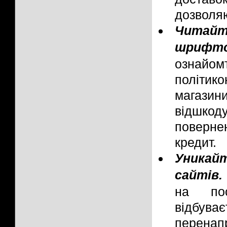
дозволяю
Читай
шрифто
ознайом
політик
магаз
відшкод
поверне
кредит.
Уникай
сайтів.
на пос
відбуває
перенап