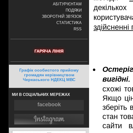
АБІТУРІЄНТАМ
декілько
ПОДЯКИ
користува
ЗВОРОТНІЙ ЗВ'ЯЗОК
СТАТИСТИКА
здійсненні 
RSS
ГАРЯЧА ЛІНІЯ
Остері
Графік особистого прийому
громадян керівництвом
вигідні.
Черкаського НДЕКЦ МВС
схожі то
МИ В СОЦІАЛЬНИХ МЕРЕЖАХ
Якщо цін
facebook
зберіть 
стан тов
сайти в