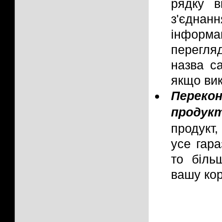
рядку в
з'єдна
інформ
перегля
назва с
якщо вик
Переко
продук
продукт,
усе гар
то біль
вашу кор