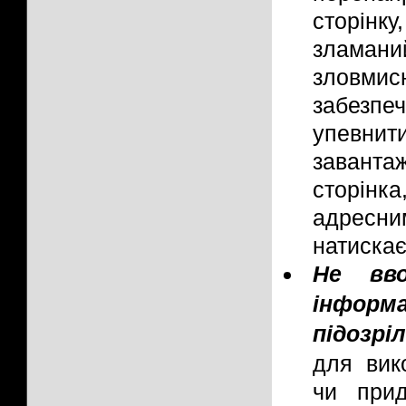
сторінку
зламан
зловми
забез
упев
заванта
сторін
адресн
натискає
Не вво
інфо
підозрі
для вик
чи при