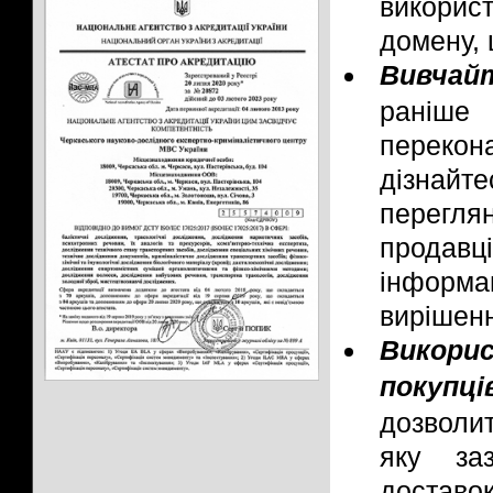
викорис
домену,
Вивчай
раніше 
перекон
дізнай
перегля
продав
інформ
вирішен
Викори
покупці
дозволи
яку за
доставо