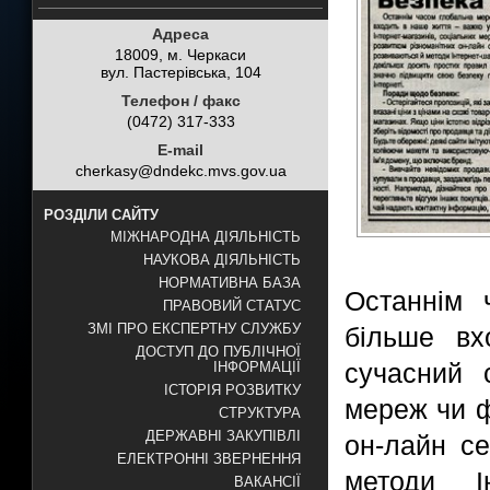
Адреса
18009, м. Черкаси
вул. Пастерівська, 104
Телефон / факс
(0472) 317-333
E-mail
cherkasy@dndekc.mvs.gov.ua
РОЗДІЛИ САЙТУ
МІЖНАРОДНА ДІЯЛЬНІСТЬ
НАУКОВА ДІЯЛЬНІСТЬ
НОРМАТИВНА БАЗА
Останнім 
ПРАВОВИЙ СТАТУС
ЗМІ ПРО ЕКСПЕРТНУ СЛУЖБУ
більше вх
ДОСТУП ДО ПУБЛІЧНОЇ
сучасний с
ІНФОРМАЦІЇ
ІСТОРІЯ РОЗВИТКУ
мереж чи ф
СТРУКТУРА
ДЕРЖАВНІ ЗАКУПІВЛІ
он-лайн се
ЕЛЕКТРОННІ ЗВЕРНЕННЯ
методи
ВАКАНСІЇ