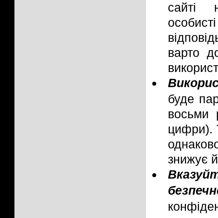
сайті 
особисті
відповід
варто д
викорис
Викори
буде пар
восьми р
цифри). 
однаков
знижує й
Вказуй
безпечн
конфіде