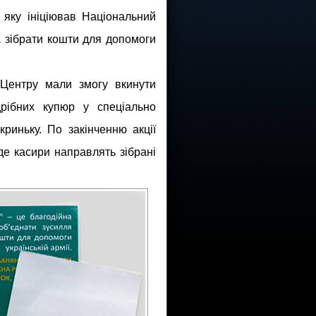
, яку ініціював Національний
а зібрати кошти для допомоги
 Центру мали змогу вкинути
дрібних купюр у спеціально
риньку. По закінченню акції
де касири направлять зібрані