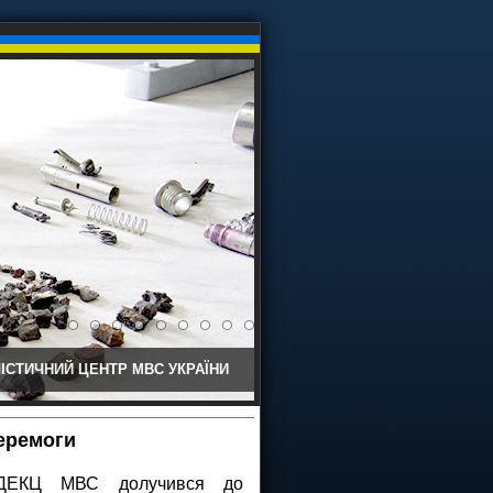
ІСТИЧНИЙ ЦЕНТР МВС УКРАЇНИ
еремоги
НДЕКЦ МВС долучився до