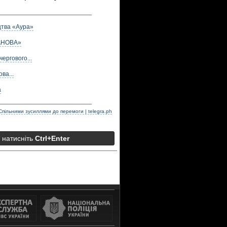
цтва «Аура»
НАНОВА»
ергового...
ва...
а
Спільними зусиллями до перемоги | telegra.ph
а натисніть
Ctrl+Enter