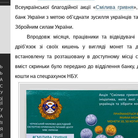
Всеукраїнської благодійної акції «
Смілива гривня
»
банк України з метою об’єднати зусилля українців т
Збройним силам України.
Впродовж місяця, працівники та відвідувачі
дріб’язок зі своїх кишень у вигляді монет та 
встановлену та розташовану в доступному місці ск
вміст скриньки було передано до відділення банку, 
ТЬ
ТЬ
кошти на спецрахунок НБУ.
ЗА
УС
БУ
ОЇ
ІЇ
КУ
РА
ЛІ
НЯ
ІЇ