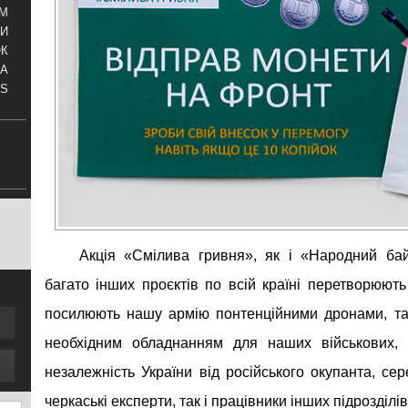
АМ
И
ОК
КА
S
Акція «Смілива гривня», як і «Народний бай
багато інших проєктів по всій країні перетворюют
посилюють нашу армію понтенційними дронами, та
необхідним обладнанням для наших військових, я
незалежність України від російського окупанта, сер
черкаські експерти, так і працівники інших підрозділ