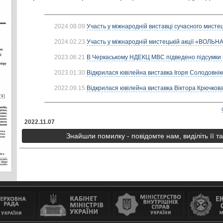
2024.08.09
Участь у міжнародній виставці сучасного мисте
2024.02.23
Участь у міжнародній мистецькій акції «ВОЛЬ
2023.06.21
В Черкаському НДЕКЦ МВС підведено підсумки ч
2023.01.30
Відкрилася ювілейна виставка Ігоря Солодовніко
2022.09.15
Відкрилася ювілейна виставка Віктора Крючков
2022.11.07
Знайшли помилку - повідомте нам, виділіть її т