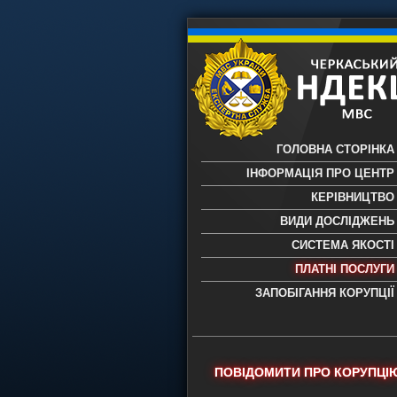
ГОЛОВНА СТОРІНКА
ІНФОРМАЦІЯ ПРО ЦЕНТР
КЕРІВНИЦТВО
ВИДИ ДОСЛІДЖЕНЬ
СИСТЕМА ЯКОСТІ
ПЛАТНІ ПОСЛУГИ
ЗАПОБІГАННЯ КОРУПЦІЇ
Черкаський НДЕКЦ МВС - Черкас
науково-дослідний експертно-
криміналістичний центр МВС Укр
- проведення всих видів судови
ПОВІДОМИТИ ПРО КОРУПЦІ
експертиз