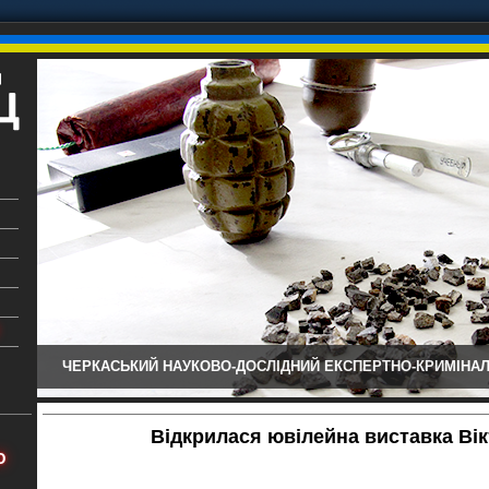
ЧЕРКАСЬКИЙ НАУКОВО-ДОСЛІДНИЙ ЕКСПЕРТНО-КРИМІНАЛ
ький
аїни
Відкрилася ювілейна виставка Ві
х
Ю