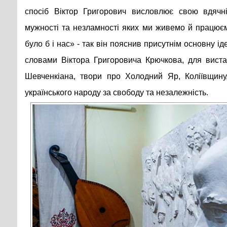
спосіб Віктор Григорович висловлює свою вдячн
мужності та незламності яких ми живемо й працюєм
було б і нас» - так він пояснив присутнім основну ід
словами Віктора Григоровича Крючкова, для вистав
Шевченкіана, твори про Холодний Яр, Коліївщину
українського народу за свободу та незалежність.