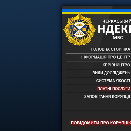
ГОЛОВНА СТОРІНКА
ІНФОРМАЦІЯ ПРО ЦЕНТР
КЕРІВНИЦТВО
ВИДИ ДОСЛІДЖЕНЬ
СИСТЕМА ЯКОСТІ
ПЛАТНІ ПОСЛУГИ
ЗАПОБІГАННЯ КОРУПЦІЇ
Черкаський НДЕКЦ МВС - Черкас
науково-дослідний експертно-
криміналістичний центр МВС Укр
- проведення всих видів судови
ПОВІДОМИТИ ПРО КОРУПЦІ
експертиз