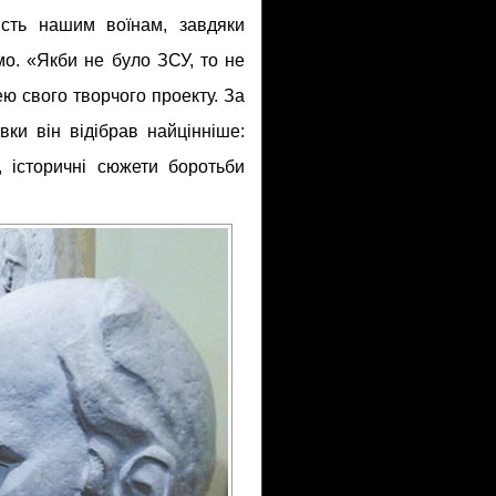
ість нашим воїнам, завдяки
о. «Якби не було ЗСУ, то не
ею свого творчого проекту. За
ки він відібрав найцінніше:
, історичні сюжети боротьби