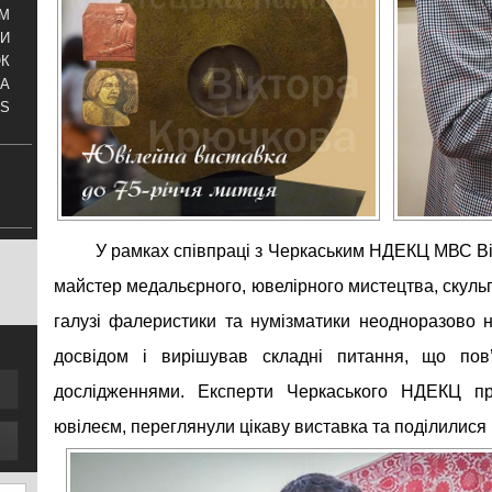
АМ
И
ОК
КА
S
У рамках співпраці з Черкаським НДЕКЦ МВС Ві
майстер медальєрного, ювелірного мистецтва, скульп
галузі фалеристики та нумізматики неодноразово н
досвідом і вирішував складні питання, що пов’
дослідженнями. Експерти Черкаського НДЕКЦ пр
ювілеєм, переглянули цікаву виставка та поділилися