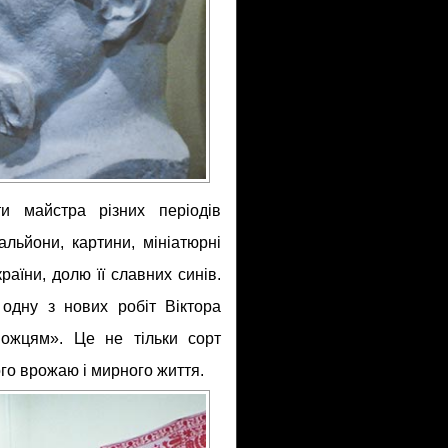
и майстра різних періодів
альйони, картини, мініатюрні
раїни, долю її славних синів.
одну з нових робіт Віктора
ожцям». Це не тільки сорт
ого врожаю і мирного життя.