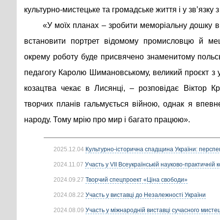
культурно-мистецьке та громадське життя і у зв’язку з
«У моїх планах – зробити меморіальну дошку в 
встановити портрет відомому промисловцю й мец
окрему роботу буде присвячено знаменитому польсь
педагогу Каролю Шимановському, великий проєкт з 
козацтва чекає в Лисянці, – розповідає Віктор К
творчих планів гальмується війною, однак я впевн
народу. Тому мрію про мир і багато працюю».
2025.12.04
Культурно-історична спадщина України: перспек
2024.11.07
Участь у VІІ Всеукраїнській науково-практичній к
2024.09.27
Творчий спецпроект «Ціна свободи»
2024.08.22
Участь у виставці до Незалежності України
2024.08.09
Участь у міжнародній виставці сучасного мисте