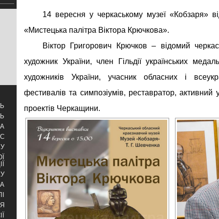
14 вересня у черкаському музеї «Кобзаря» в
«Мистецька палітра Віктора Крючкова».
Віктор Григорович Крючков – відомий черкас
художник України, член Гільдії українських медал
художників України, учасник обласних і всеукр
фестивалів та симпозіумів, реставратор, активний 
ТЬ
проектів Черкащини.
ТЬ
ЗА
УС
БУ
ОЇ
ІЇ
КУ
РА
ЛІ
НЯ
ІЇ