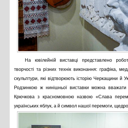
На ювілейній виставці представлено робот
творчості та різних технік виконання: графіка, мед
скульптури, які відтворюють історію Черкащини й Ук
Родзинкою ж нинішньої виставки можна вважати 
Крючкова з красномовною назвою «Слава перем
українських яблук, а й символ нашої перемоги, щедр