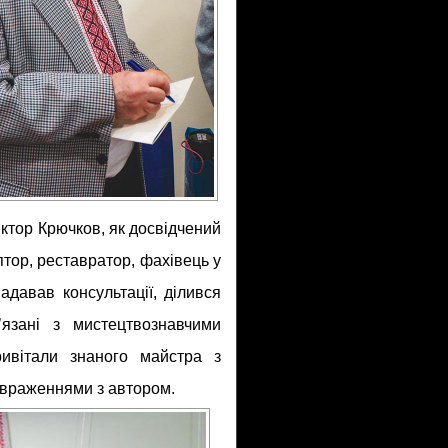
ктор Крючков, як досвідчений
тор, реставратор, фахівець у
адавав консультації, ділився
язані з мистецтвознавчими
ивітали знаного майстра з
 враженнями з автором.