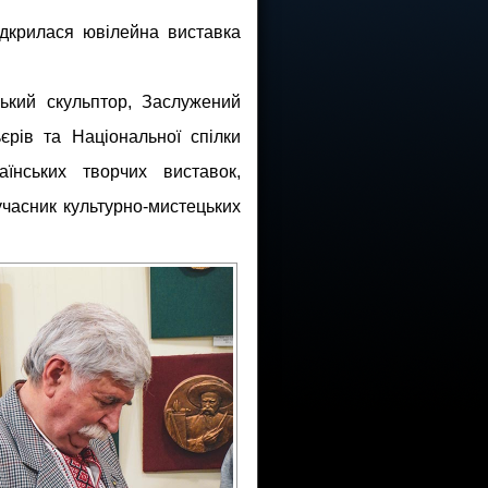
ідкрилася ювілейна виставка
ький скульптор, Заслужений
ьєрів та Національної спілки
аїнських творчих виставок,
учасник культурно-мистецьких