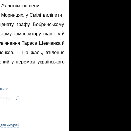
 75-літнім ювілеєм.
Моринцях, у Смілі виліпити і
енату графу Бобринському,
кому композитору, піаністу й
увічнення Тараса Шевченка й
рючков. – На жаль, втілення
ений у перемозі українського
тиви...
онференції...
цтва «Аура»