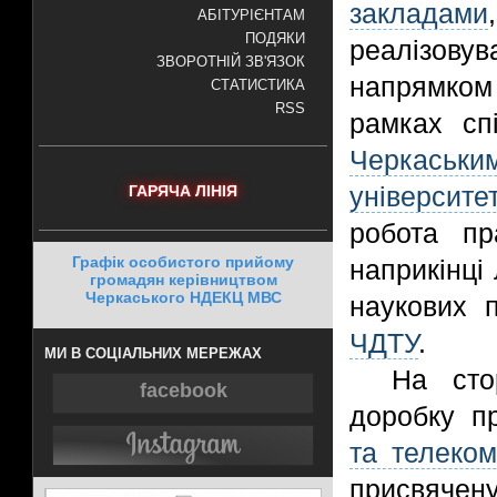
закладами
АБІТУРІЄНТАМ
ПОДЯКИ
реалізов
ЗВОРОТНІЙ ЗВ'ЯЗОК
напрямко
СТАТИСТИКА
RSS
рамках сп
Черкась
університе
ГАРЯЧА ЛІНІЯ
робота пр
Графік особистого прийому
наприкінці
громадян керівництвом
Черкаського НДЕКЦ МВС
наукових 
ЧДТУ
.
МИ В СОЦІАЛЬНИХ МЕРЕЖАХ
На сто
facebook
доробку пр
та телеком
присвячен