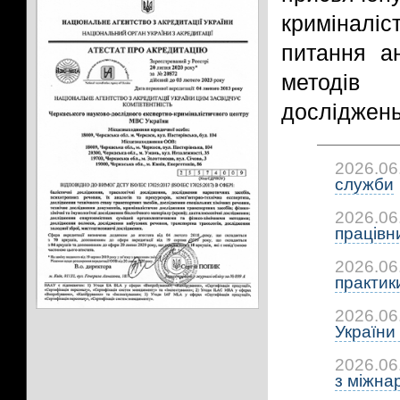
криміналіс
питання ан
методів 
досліджень
2026.06
служби
2026.06
працівни
2026.06
практики:
2026.06
України 
2026.06
з міжна