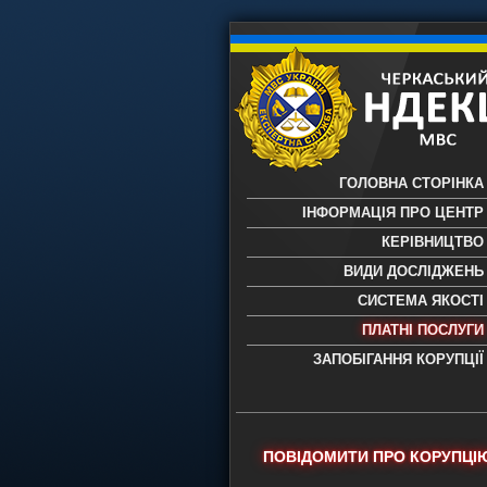
ГОЛОВНА СТОРІНКА
ІНФОРМАЦІЯ ПРО ЦЕНТР
КЕРІВНИЦТВО
ВИДИ ДОСЛІДЖЕНЬ
СИСТЕМА ЯКОСТІ
ПЛАТНІ ПОСЛУГИ
ЗАПОБІГАННЯ КОРУПЦІЇ
Черкаський НДЕКЦ МВС - Черкас
науково-дослідний експертно-
криміналістичний центр МВС Укр
- проведення всих видів судови
ПОВІДОМИТИ ПРО КОРУПЦІ
експертиз