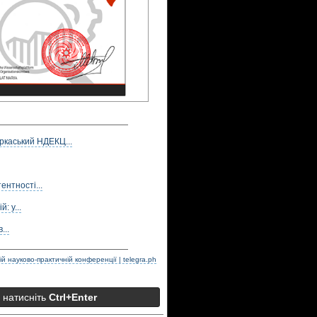
ркаський НДЕКЦ...
нтності...
: у...
...
й науково-практичній конференції | telegra.ph
а натисніть
Ctrl+Enter