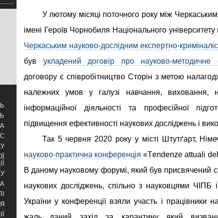
У лютому місяці поточного року між Черкаським
імені Героїв Чорнобиля Національного університету 
Черкаським науково-дослідним експертно-криміналі
був
укладений договір про науково-методичне с
договору є співробітництво Сторін з метою налаго
належних умов у галузі навчання, виховання, на
ТЬ
інформаційної діяльності та професійної підгот
ТЬ
підвищення ефективності наукових досліджень і викор
ЗА
УС
Так 5 червня 2020 року у місті Штутґарт, Нім
БУ
науково-практична конференція
«Тendenze attuali dell
ОЇ
ІЇ
В даному науковому форумі, який був присвячений 
КУ
РА
наукових досліджень, спільно з науковцями ЧІПБ
ЛІ
України у конференції взяли участь і працівники 
НЯ
ІЇ
жаль даний захід за карантину який визван