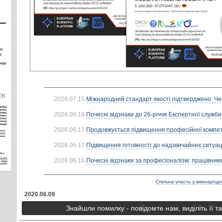
2026.07.15
Міжнародний стандарт якості підтверджено: Че
2026.06.19
Почесні відзнаки до 26-річчя Експертної служби
2026.06.17
Продовжується підвищення професійної компете
2026.06.17
Підвищення готовності до надзвичайних ситуацій
2026.06.16
Почесні відзнаки за професіоналізм: працівників
Спільна участь у міжнародні
2020.06.09
Знайшли помилку - повідомте нам, виділіть її т