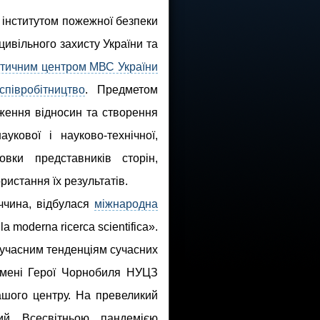
 інститутом пожежної безпеки
цивільного захисту України та
стичним центром МВС України
півробітництво
. Предметом
дження відносин та створення
укової і науково-технічної,
овки представників сторін,
истання їх результатів.
еччина, відбулася
міжнародна
a moderna ricerca scientifica».
сучасним тенденціям сучасних
 імені Герої Чорнобиля НУЦЗ
нашого центру. На превеликий
ий Всесвітньою пандемією