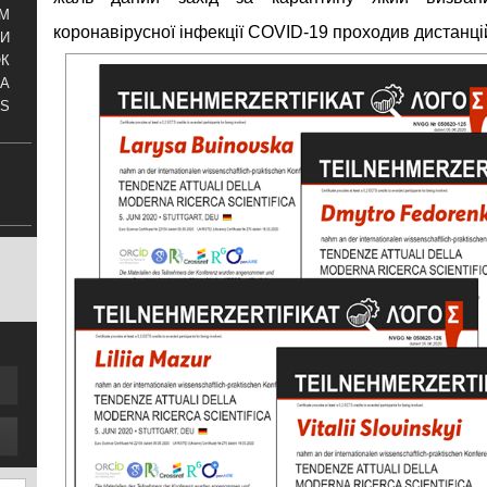
АМ
коронавірусної інфекції COVID-19 проходив дистанці
И
ОК
КА
S