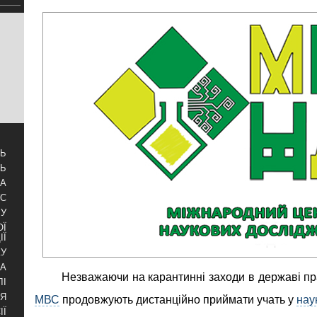
ТЬ
ТЬ
ЗА
УС
БУ
ОЇ
ІЇ
КУ
РА
Незважаючи на карантинні заходи в державі п
ЛІ
НЯ
МВС
продовжують дистанційно приймати учать у
нау
ІЇ