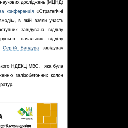
 наукових досліджень (МЦНД)
ва конференція
«Стратегічні
модії», в якій взяли участь
ступник завідувача відділу
руньов начальник відділу
,
Сергій Бандура
завідувач
ького НДЕКЦ МВС, і яка була
женню залізобетонних колон
ератур.