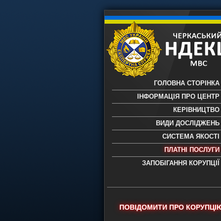
ГОЛОВНА СТОРІНКА
ІНФОРМАЦІЯ ПРО ЦЕНТР
КЕРІВНИЦТВО
ВИДИ ДОСЛІДЖЕНЬ
СИСТЕМА ЯКОСТІ
ПЛАТНІ ПОСЛУГИ
ЗАПОБІГАННЯ КОРУПЦІЇ
Черкаський НДЕКЦ МВС - Черкас
науково-дослідний експертно-
криміналістичний центр МВС Укр
- проведення всих видів судови
ПОВІДОМИТИ ПРО КОРУПЦІ
експертиз