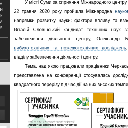
У місті Суми за сприяння Міжнародного центру
АМ
И
22 травня 2020 року пройшла Міжнародна
науко
ОК
напрямки розвитку науки: фактори впливу та взає
КА
S
Віталій Словінський кандидат технічних наук за
забезпечення діяльності центру, Олександр Б
вибухотехнічних та пожежотехнічних досліджень
відділу забезпечення діяльності центру.
Тема, над якою працювали працівники Черкас
представлена на конференції стосувалась дослід
квадратного перерізу під час дії на них високих темп