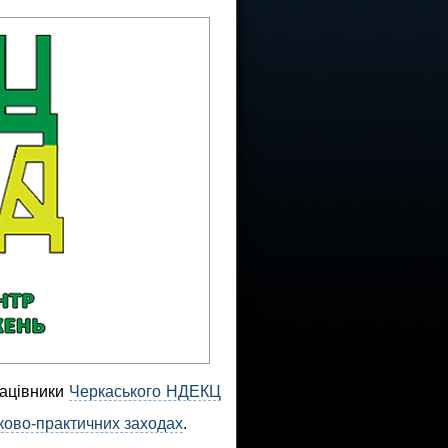
рацівники
Черкаського НДЕКЦ
ково-практичних заходах
.