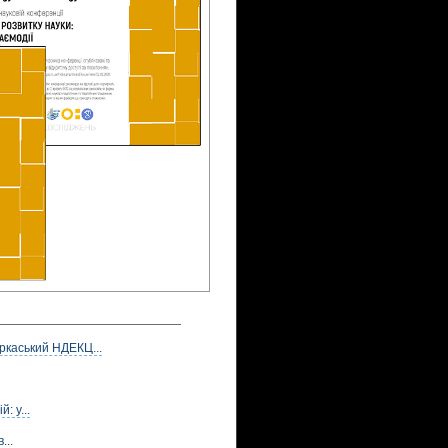
ркаський НДЕКЦ...
: у...
...