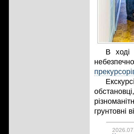
В ході 
небезпечн
прекурсорі
Екскур
обстанов
різномані
грунтовні в
2026.07