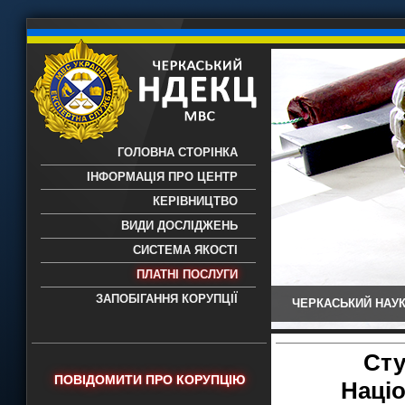
ГОЛОВНА СТОРІНКА
ІНФОРМАЦІЯ ПРО ЦЕНТР
КЕРІВНИЦТВО
ВИДИ ДОСЛІДЖЕНЬ
СИСТЕМА ЯКОСТІ
ПЛАТНІ ПОСЛУГИ
ЗАПОБІГАННЯ КОРУПЦІЇ
ЧЕРКАСЬКИЙ НАУК
Черкаський НДЕКЦ МВС - Черкаський
науково-дослідний експертно-
криміналістичний центр МВС України
Сту
- проведення всих видів судових
ПОВІДОМИТИ ПРО КОРУПЦІЮ
Націо
експертиз