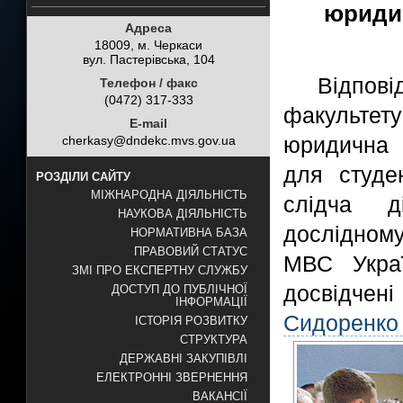
юридич
Адреса
18009, м. Черкаси
вул. Пастерівська, 104
Відпов
Телефон / факс
(0472) 317-333
факультет
E-mail
юридична 
cherkasy@dndekc.mvs.gov.ua
для студе
РОЗДІЛИ САЙТУ
МІЖНАРОДНА ДІЯЛЬНІСТЬ
слідча д
НАУКОВА ДІЯЛЬНІСТЬ
дослідном
НОРМАТИВНА БАЗА
ПРАВОВИЙ СТАТУС
МВС Укра
ЗМІ ПРО ЕКСПЕРТНУ СЛУЖБУ
досвідче
ДОСТУП ДО ПУБЛІЧНОЇ
ІНФОРМАЦІЇ
Сидоренко
ІСТОРІЯ РОЗВИТКУ
СТРУКТУРА
ДЕРЖАВНІ ЗАКУПІВЛІ
ЕЛЕКТРОННІ ЗВЕРНЕННЯ
ВАКАНСІЇ