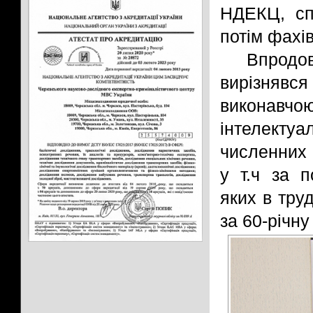
НДЕКЦ, сп
потім фахів
Впродо
вирізнявся
виконав
інтелекту
численних 
у т.ч за п
яких в тру
за 60-річну