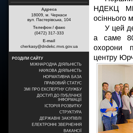
НДЕКЦ МВ
Адреса
18009, м. Черкаси
осіннього м
вул. Пастерівська, 104
У цей д
Телефон / факс
(0472) 317-333
а саме 80
E-mail
охорони п
cherkasy@dndekc.mvs.gov.ua
центру Юрч
РОЗДІЛИ САЙТУ
МІЖНАРОДНА ДІЯЛЬНІСТЬ
НАУКОВА ДІЯЛЬНІСТЬ
НОРМАТИВНА БАЗА
ПРАВОВИЙ СТАТУС
ЗМІ ПРО ЕКСПЕРТНУ СЛУЖБУ
ДОСТУП ДО ПУБЛІЧНОЇ
ІНФОРМАЦІЇ
ІСТОРІЯ РОЗВИТКУ
СТРУКТУРА
ДЕРЖАВНІ ЗАКУПІВЛІ
ЕЛЕКТРОННІ ЗВЕРНЕННЯ
ВАКАНСІЇ