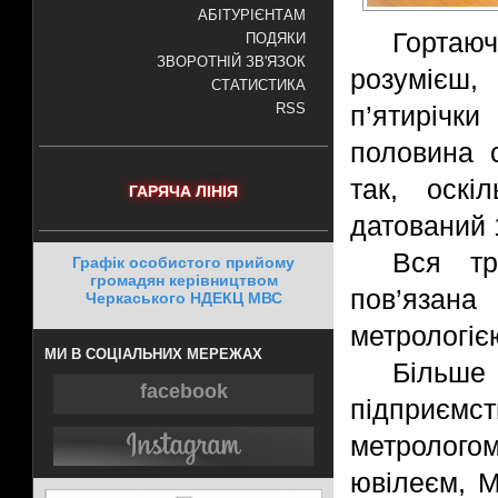
АБІТУРІЄНТАМ
Гортаю
ПОДЯКИ
ЗВОРОТНІЙ ЗВ'ЯЗОК
розумієш,
СТАТИСТИКА
п’ятирічк
RSS
половина с
так, оскі
ГАРЯЧА ЛІНІЯ
датований 
Вся тр
Графік особистого прийому
громадян керівництвом
пов’язан
Черкаського НДЕКЦ МВС
метрологіє
МИ В СОЦІАЛЬНИХ МЕРЕЖАХ
Більше
facebook
підприєм
метрологом
ювілеєм, 