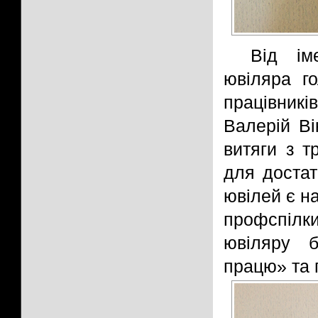
Від ім
ювіляра г
працівник
Валерій Ві
витяги з т
для достат
ювілей є н
профспілки
ювіляру б
працю» та 