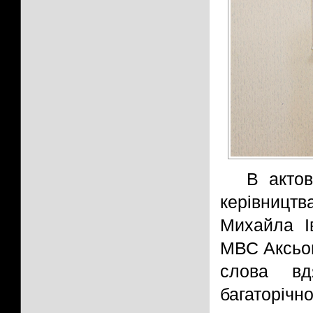
В актов
керівництв
Михайла І
МВС Аксьон
слова вд
багаторічн