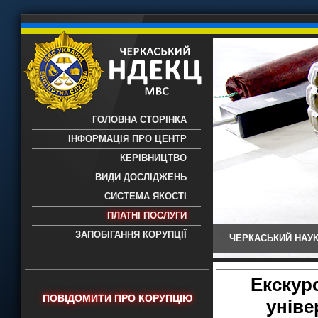
ГОЛОВНА СТОРІНКА
ІНФОРМАЦІЯ ПРО ЦЕНТР
КЕРІВНИЦТВО
ВИДИ ДОСЛІДЖЕНЬ
СИСТЕМА ЯКОСТІ
ПЛАТНІ ПОСЛУГИ
ЗАПОБІГАННЯ КОРУПЦІЇ
ЧЕРКАСЬКИЙ НАУК
Черкаський НДЕКЦ МВС - Черкаський
науково-дослідний експертно-
криміналістичний центр МВС України
Екскур
- проведення всих видів судових
ПОВІДОМИТИ ПРО КОРУПЦІЮ
уніве
експертиз