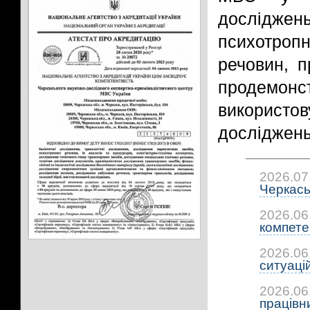
досліджен
психотроп
речовин, п
продемонс
використо
досліджень
2026.07
Черкась
2026.06
компетен
2026.06
ситуацій:
2026.06
працівни