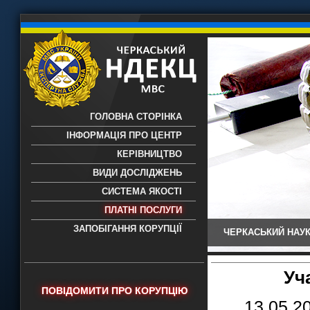
ГОЛОВНА СТОРІНКА
ІНФОРМАЦІЯ ПРО ЦЕНТР
КЕРІВНИЦТВО
ВИДИ ДОСЛІДЖЕНЬ
СИСТЕМА ЯКОСТІ
ПЛАТНІ ПОСЛУГИ
ЗАПОБІГАННЯ КОРУПЦІЇ
ЧЕРКАСЬКИЙ НАУК
Черкаський НДЕКЦ МВС - Черкаський
науково-дослідний експертно-
криміналістичний центр МВС України
Уч
- проведення всих видів судових
ПОВІДОМИТИ ПРО КОРУПЦІЮ
експертиз
13.05.2