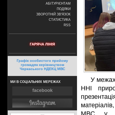
АБІТУРІЄНТАМ
ПОДЯКИ
ЗВОРОТНІЙ ЗВ'ЯЗОК
СТАТИСТИКА
RSS
ГАРЯЧА ЛІНІЯ
Графік особистого прийому
громадян керівництвом
Черкаського НДЕКЦ МВС
У межах
МИ В СОЦІАЛЬНИХ МЕРЕЖАХ
ННІ приро
facebook
презента
матеріалів
МВС у пл