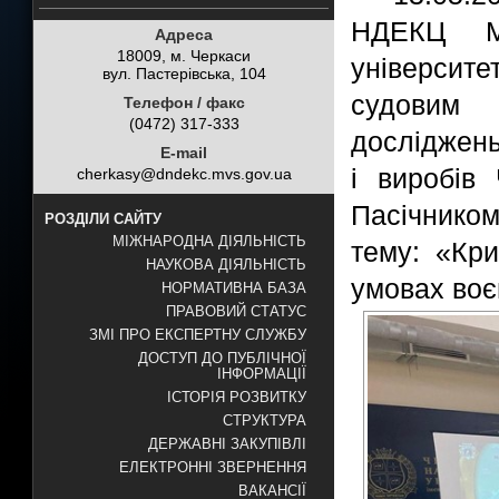
НДЕКЦ МВ
Адреса
18009, м. Черкаси
університе
вул. Пастерівська, 104
судовим 
Телефон / факс
(0472) 317-333
досліджень
E-mail
і виробів
cherkasy@dndekc.mvs.gov.ua
Пасічнико
РОЗДІЛИ САЙТУ
МІЖНАРОДНА ДІЯЛЬНІСТЬ
тему: «Кри
НАУКОВА ДІЯЛЬНІСТЬ
умовах воє
НОРМАТИВНА БАЗА
ПРАВОВИЙ СТАТУС
ЗМІ ПРО ЕКСПЕРТНУ СЛУЖБУ
ДОСТУП ДО ПУБЛІЧНОЇ
ІНФОРМАЦІЇ
ІСТОРІЯ РОЗВИТКУ
СТРУКТУРА
ДЕРЖАВНІ ЗАКУПІВЛІ
ЕЛЕКТРОННІ ЗВЕРНЕННЯ
ВАКАНСІЇ