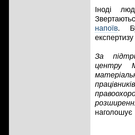
Іноді люд
Звертаютьс
напоїв
. Б
експертизу 
За підтри
центру 
матеріаль
працівни
правоохор
розширенн
наголошує 