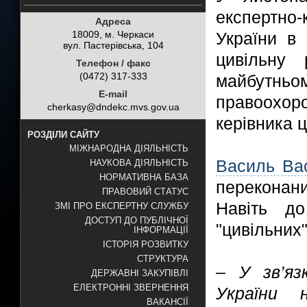
експертно
Адреса
18009, м. Черкаси
України в 
вул. Пастерівська, 104
цивільну 
Телефон / факс
(0472) 317-333
майбутнь
E-mail
правоохор
cherkasy@dndekc.mvs.gov.ua
керівника 
РОЗДІЛИ САЙТУ
МІЖНАРОДНА ДІЯЛЬНІСТЬ
Василь Ва
НАУКОВА ДІЯЛЬНІСТЬ
НОРМАТИВНА БАЗА
переконан
ПРАВОВИЙ СТАТУС
Навіть д
ЗМІ ПРО ЕКСПЕРТНУ СЛУЖБУ
ДОСТУП ДО ПУБЛІЧНОЇ
"цивільних"
ІНФОРМАЦІЇ
ІСТОРІЯ РОЗВИТКУ
СТРУКТУРА
– У зв’я
ДЕРЖАВНІ ЗАКУПІВЛІ
ЕЛЕКТРОННІ ЗВЕРНЕННЯ
України
ВАКАНСІЇ