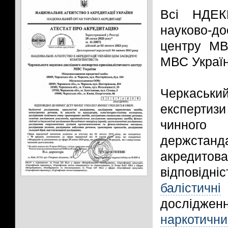
Всі НДЕК
науково-д
центру МВ
МВС Україн
Черкась
експертиз
чинного 
держстанд
акредитова
відповідні
балістичні
дослідженн
наркотичн