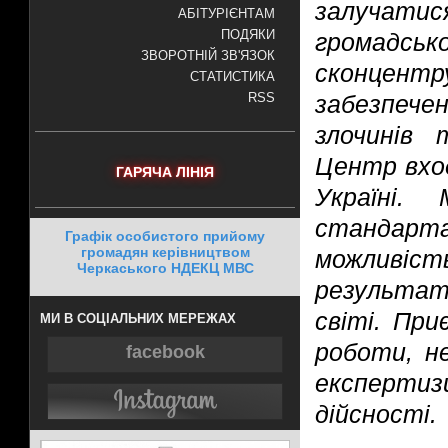
залучатис
АБІТУРІЄНТАМ
ПОДЯКИ
громадськ
ЗВОРОТНІЙ ЗВ'ЯЗОК
сконцент
СТАТИСТИКА
забезпеч
RSS
злочинів 
Центр вход
ГАРЯЧА ЛІНІЯ
Україні.
стандарта
Графік особистого прийому
громадян керівництвом
можливіст
Черкаського НДЕКЦ МВС
результат
світі. При
МИ В СОЦІАЛЬНИХ МЕРЕЖАХ
роботи, н
facebook
експерт
дійсності.