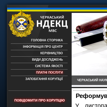
ГОЛОВНА СТОРІНКА
ІНФОРМАЦІЯ ПРО ЦЕНТР
КЕРІВНИЦТВО
ВИДИ ДОСЛІДЖЕНЬ
СИСТЕМА ЯКОСТІ
ПЛАТНІ ПОСЛУГИ
ЗАПОБІГАННЯ КОРУПЦІЇ
ЧЕРКАСЬКИЙ НАУК
Черкаський НДЕКЦ МВС - Черкаський
науково-дослідний експертно-
криміналістичний центр МВС України
Реформув
- проведення всих видів судових
ПОВІДОМИТИ ПРО КОРУПЦІЮ
експертиз
У листопа