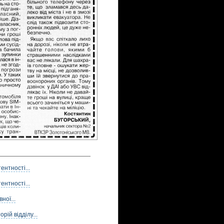
нтності...
нтності...
ної...
ій відділу...