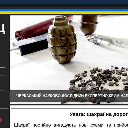
ЧЕРКАСЬКИЙ НАУКОВО-ДОСЛІДНИЙ ЕКСПЕРТНО-КРИМІНАЛ
ький
аїни
Увага: шахраї на дорог
х
Ю
Шахраї постійно вигадують нові схеми та прий