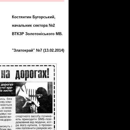
Костянтин Бугорський,
начальник сектора №2
ВТКЗР Золотоніського MB.
"Златокрай" №7 (13.02.2014)