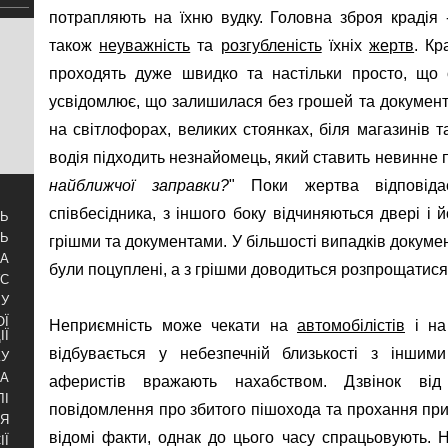
потрапляють на їхню вудку. Головна зброя крадія
також
неуважність
та
розгубленість
їхніх
жертв
. Кр
проходять дуже швидко та настільки просто, що
усвідомлює, що залишилася без грошей та документі
на світлофорах, великих стоянках, біля магазинів т
водія підходить незнайомець, який ставить невинне п
найближчої заправки?
" Поки жертва відповід
співбесідника, з іншого боку відчиняються двері і 
ТЬ
ТЬ
грішми та документами. У більшості випадків докумен
ЗА
були поцуплені, а з грішми доводиться розпрощатися
УС
БУ
ОЇ
Неприємність може чекати на
автомобілістів
і н
ІЇ
відбувається у небезпечній близькості з іншим
КУ
РА
аферистів вражають нахабством. Дзвінок від 
ЛІ
повідомлення про збитого пішохода та прохання пр
НЯ
відомі факти, однак до цього часу спрацьовують.
ІЇ