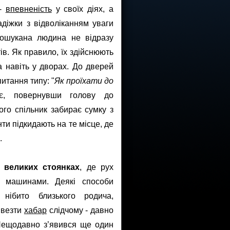
 -
впевненість
у своїх діях, а
адіжки з відволіканням уваги
 ошукана людина не відразу
в. Як правило, їх здійснюють
а навіть у дворах. До дверей
итання типу: "
Як проїхати до
ає, повернувши голову до
його спільник забирає сумку з
ти підкидають на те місце, де
.
а
великих стоянках
, де рух
и машинами. Деякі способи
нібито близького родича,
ивезти
хабар
слідчому - давно
 Нещодавно з’явився ще один