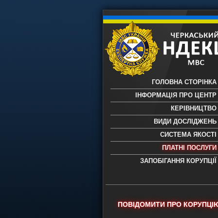
ГОЛОВНА СТОРІНКА
ІНФОРМАЦІЯ ПРО ЦЕНТР
КЕРІВНИЦТВО
ВИДИ ДОСЛІДЖЕНЬ
СИСТЕМА ЯКОСТІ
ПЛАТНІ ПОСЛУГИ
ЗАПОБІГАННЯ КОРУПЦІЇ
Черкаський НДЕКЦ МВС - Черкас
науково-дослідний експертно-
криміналістичний центр МВС Укр
- проведення всих видів судови
ПОВІДОМИТИ ПРО КОРУПЦІ
експертиз