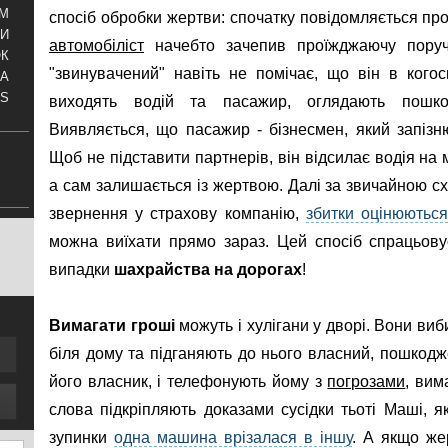
АМ
спосіб обробки жертви: спочатку повідомляється про 
И
автомобіліст
начебто зачепив проїжджаючу поруч 
ОК
"звинувачений" навіть не помічає, що він в когось 
КА
S
виходять водій та пасажир, оглядають пошкод
Виявляється, що пасажир - бізнесмен, який запізн
Щоб не підставити партнерів, він відсилає водія на
а сам залишається із жертвою. Далі за звичайною с
звернення у страхову компанію,
збитки оцінюютьс
можна виїхати прямо зараз. Цей спосіб спрацьовує
випадки
шахрайства на дорогах
!
Вимагати гроші
можуть і хулігани у дворі. Вони ви
біля дому та підганяють до нього власний, пошкодж
його власник, і телефонують йому з
погрозами
, вим
слова підкріпляють доказами сусідки тьоті Маші, як
зупинки
одна машина врізалася в іншу
. А якщо же