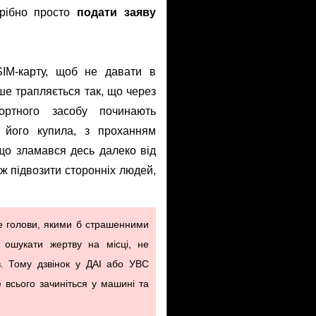
трібно просто
подати заяву
IM-карту, щоб не давати в
кше трапляється так, що через
ртного засобу починають
 його купила, з проханням
що зламався десь далеко від
ож підвозити сторонніх людей,
те голови, якими б страшенними
 ошукати жертву на місці, не
в. Тому дзвінок у ДАІ або УВС
е всього зачиніться у машині та