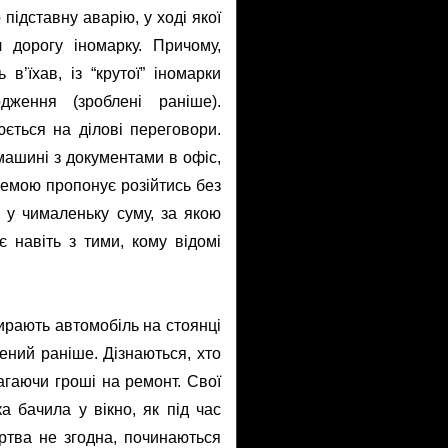
підставну аварію, у ході якої
дорогу іномарку. Причому,
в’їхав, із “крутої” іномарки
ження (зроблені раніше).
юється на ділові переговори.
 машині з документами в офіс,
хемою пропонує розійтись без
я
у чималеньку суму, за якою
 навіть з тими, кому відомі
бирають автомобіль на стоянці
ений раніше. Дізнаються, хто
агаючи гроші на ремонт. Свої
а бачила у вікно, як під час
ртва не згодна, починаються