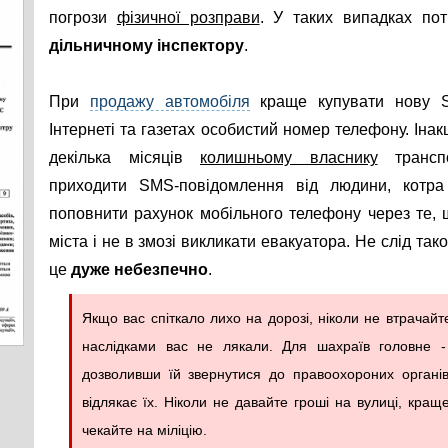
погрози
фізичної розправи
. У таких випадках по
дільничному інспектору
.
При
продажу автомобіля
краще купувати нову S
Інтернеті та газетах особистий номер телефону. Іна
декілька місяців
колишньому власнику
транспо
приходити SMS-повідомлення від людини, котра
поповнити рахунок мобільного телефону через те, 
міста і не в змозі викликати евакуатора. Не слід так
це
дуже небезпечно
.
Якщо вас спіткало лихо на дорозі, ніколи не втрачай
наслідками вас не лякали. Для шахраїв головне -
дозволивши їй звернутися до правоохороних органі
відлякає їх. Ніколи не давайте гроші на вулиці, кращ
чекайте на міліцію.